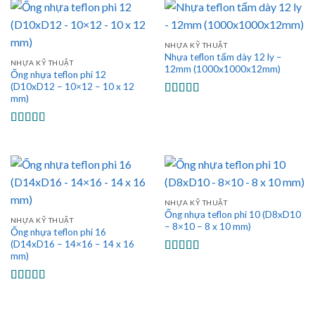
NHỰA KỸ THUẬT
Nhựa teflon tấm dày 12 ly –
NHỰA KỸ THUẬT
12mm (1000x1000x12mm)
Ống nhựa teflon phi 12
(D10xD12 – 10×12 – 10 x 12
mm)
Được xếp
hạng
5.00
5
sao
Được xếp
hạng
5.00
5
sao
NHỰA KỸ THUẬT
Ống nhựa teflon phi 10 (D8xD10
NHỰA KỸ THUẬT
– 8×10 – 8 x 10 mm)
Ống nhựa teflon phi 16
(D14xD16 – 14×16 – 14 x 16
mm)
Được xếp
hạng
5.00
5
sao
Được xếp
hạng
5.00
5
sao