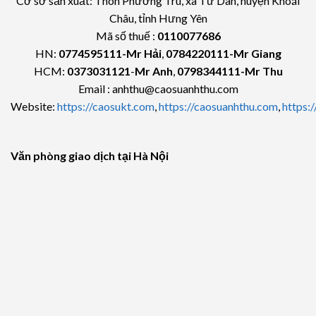
Cơ sở sản xuất: Thôn Phương Trù, xã Tứ Dân, huyện Khoái
Châu, tỉnh Hưng Yên
Mã số thuế :
0110077686
HN:
0774595111
-Mr Hải
,
0784220111-Mr Giang
HCM:
0373031121
-
Mr Anh
,
0798344111-Mr Thu
Email : anhthu@caosuanhthu.com
Website:
https://caosukt.com
,
https://caosuanhthu.com
,
https:
Văn phòng giao dịch tại Hà Nội