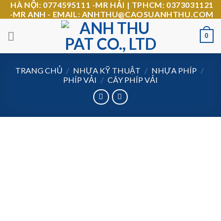
HÀ NỘI: 0774595111 -MR HẢI | TPHCM: 0373031121
Skip
-MR ANH - EMAIL: ANHTHU@CAOSUANHTHU.COM
to
content
0
TRANG CHỦ
/
NHỰA KỸ THUẬT
/
NHỰA PHÍP
/
PHÍP VẢI
/
CÂY PHÍP VẢI