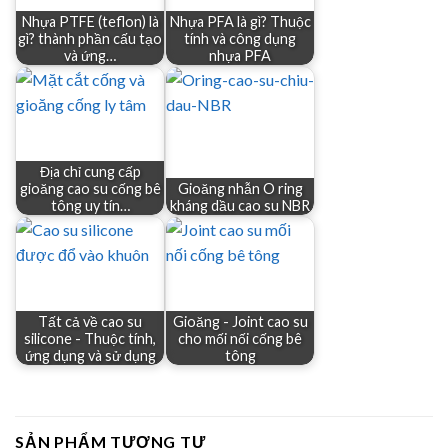
Nhựa PTFE (teflon) là
Nhựa PFA là gì? Thuộc
gì? thành phần cấu tạo
tính và công dụng
và ứng…
nhựa PFA
Địa chỉ cung cấp
gioăng cao su cống bê
Gioăng nhẫn O ring
tông uy tín…
kháng dầu cao su NBR
Tất cả về cao su
Gioăng - Joint cao su
silicone - Thuộc tính,
cho mối nối cống bê
ứng dụng và sử dụng
tông
SẢN PHẨM TƯƠNG TỰ