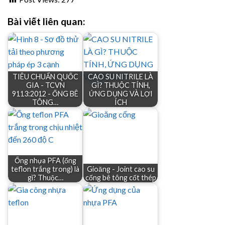
Bài viết liên quan:
TIÊU CHUẨN QUỐC
CAO SU NITRILE LÀ
GIA - TCVN
GÌ? THUỘC TÍNH,
9113:2012 - ỐNG BÊ
ỨNG DỤNG VÀ LỢI
TÔNG…
ÍCH
Ống nhựa PFA (ống
teflon trắng trong) là
Gioăng - Joint cao su
gì? Thuộc…
cống bê tông cốt thép