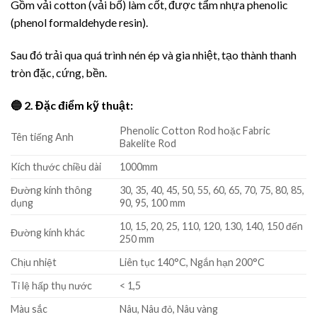
Gồm vải cotton (vải bố) làm cốt, được tẩm nhựa phenolic
(phenol formaldehyde resin).
Sau đó trải qua quá trình nén ép và gia nhiệt, tạo thành thanh
tròn đặc, cứng, bền.
🔵 2. Đặc điểm kỹ thuật:
Phenolic Cotton Rod hoặc Fabric
Tên tiếng Anh
Bakelite Rod
Kích thước chiều dài
1000mm
Đường kính thông
30, 35, 40, 45, 50, 55, 60, 65, 70, 75, 80, 85,
dụng
90, 95, 100 mm
10, 15, 20, 25, 110, 120, 130, 140, 150 đến
Đường kính khác
250 mm
Chịu nhiệt
Liên tục 140°C, Ngắn hạn 200°C
Tỉ lệ hấp thụ nước
< 1,5
Màu sắc
Nâu, Nâu đỏ, Nâu vàng