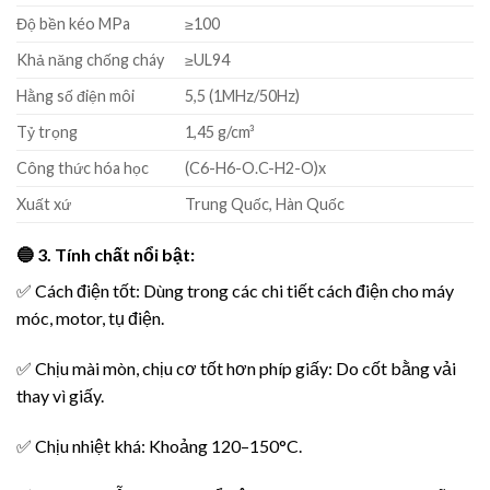
Độ bền kéo MPa
≥100
Khả năng chống cháy
≥UL94
Hằng số điện môi
5,5 (1MHz/50Hz)
Tỷ trọng
1,45 g/cm³
Công thức hóa học
(C6-H6-O.C-H2-O)x
Xuất xứ
Trung Quốc, Hàn Quốc
🔵 3. Tính chất nổi bật:
✅ Cách điện tốt: Dùng trong các chi tiết cách điện cho máy
móc, motor, tụ điện.
✅ Chịu mài mòn, chịu cơ tốt hơn phíp giấy: Do cốt bằng vải
thay vì giấy.
✅ Chịu nhiệt khá: Khoảng 120–150°C.