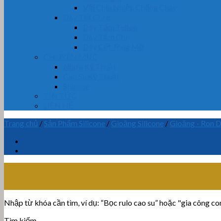
Vải Chịu Nhiệt, Chống Cháy
Dây Tết Chèn
Dây Tẩm Teflon
Dây Tẩm Chì
Dây Cốt Tông Mỡ
CHUYÊN MỤC
Nhựa Kỹ Thuật
Cao Su Kỹ Thuật
Silicone
TIN TỨC
LIÊN HỆ
Trang chủ
/
Sản Phẩm Silicone
/
Gioăng Silicone
/
Gioăng - Ron D
Nhập từ khóa cần tìm, ví dụ: “Bọc rulo cao su” hoặc "gia công con 
Tìm kiếm