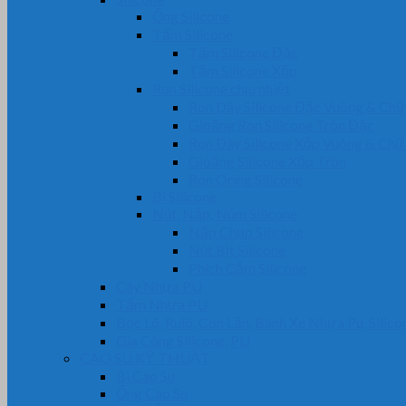
Ống Silicone
Tấm Silicone
Tấm Silicone Đặc
Tấm Silicone Xốp
Ron Silicone chịu nhiệt
Ron Dây Silicone Đặc Vuông & Ch
Gioăng Ron Silicone Tròn Đặc
Ron Dây Silicone Xốp Vuông & Ch
Gioăng Silicone Xốp Tròn
Ron Oring Silicone
Bi Silicone
Nút, Nắp, Núm Silicone
Nắp Chụp Silicone
Nút Bịt Silicone
Phích Cắm Silicone
Cây Nhựa PU
Tấm Nhựa PU
Bọc Lô, Rulô, Con Lăn, Bánh Xe Nhựa Pu, Silico
Gia Công Silicone, PU
CAO SU KỸ THUẬT
Bi Cao Su
Ống Cao Su