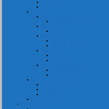
Cây Nhựa PP
Tấm Nhựa PP
Nhựa Phíp
Phip Cam Bakelite
Tấm Phíp Cam Bakelite
Phíp Sừng
Tấm Phíp Sừng
Phíp Thủy Tinh
Ống Phíp Thủy Tinh
Tấm Phíp Thủy Tinh
Phíp Vải
Cây Phíp Vải
Tấm Phíp Vải
Phíp Xanh Ngọc EPOXY FR4
Cây Phíp Xanh Ngọc
Tấm Phíp Xanh Ngọc
Nhựa PVC
Cuộn Màng Nhựa PVC
Tấm Nhựa PVC
Cây Nhựa PVC
Gia Công Nhựa
CAO SU NHỰA
Silicone