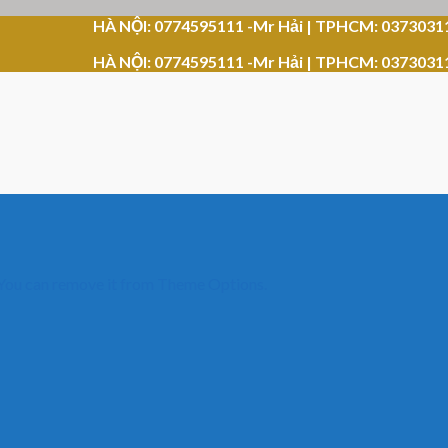
HÀ NỘI: 0774595111 -Mr Hải | TPHCM: 0373031
HÀ NỘI: 0774595111 -Mr Hải | TPHCM: 0373031
 You can remove it from Theme Options.