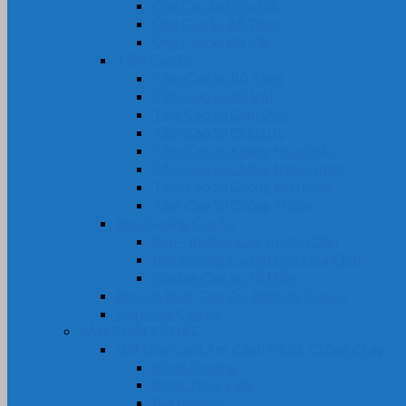
Ống Cao Su Chịu Dầu
Ống Cao Su Bố Thép
Ống Cao Su Bố Vải
Tấm Cao Su
Tấm Cao Su Bố Thép
Tấm Cao Su Bố Vải
Tấm Cao Su Chịu Dầu
Tấm Cao Su Chịu Lực
Tấm Cao Su Kháng Hóa Chất
Tấm Cao Su Chống trơn Trượt
Tấm Cao Su Chống Mài Mòn
Tấm Cao Su Chống Thấm
Ron Gioăng Cao Su
Ron – gioăng Cao Su Chịu Dầu
Ron Gioăng Cao Su chịu Hóa Chất
Gioăng Cao Su Tủ Điện
Bọc Lô, Rulô, Con lăn, Bánh Xe Cao Su
Gia Công Cao Su
SẢN PHẨM KHÁC
Vật Liệu Cách Âm, Cách Nhiệt, Chống Cháy
Bông Khoáng
Bông Thủy Tinh
Bìa Amiang