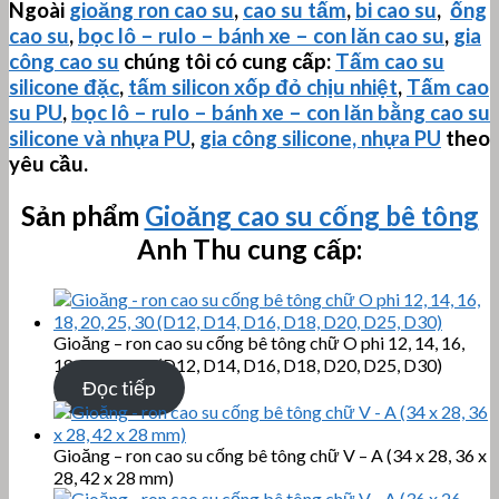
Ngoài
gioăng ron cao su
,
cao su tấm
,
bi cao su
,
ống
cao su
,
bọc lô – rulo – bánh xe – con lăn cao su
,
gia
công cao su
chúng tôi có cung cấp:
Tấm cao su
silicone đặc
,
tấm silicon xốp đỏ chịu nhiệt
,
Tấm cao
su PU
,
bọc lô – rulo – bánh xe – con lăn bằng cao su
silicone và nhựa PU
,
gia công silicone, nhựa PU
theo
yêu cầu.
Sản phẩm
Gioăng cao su cống bê tông
Anh Thu cung cấp:
Gioăng – ron cao su cống bê tông chữ O phi 12, 14, 16,
18, 20, 25, 30 (D12, D14, D16, D18, D20, D25, D30)
Đọc tiếp
Gioăng – ron cao su cống bê tông chữ V – A (34 x 28, 36 x
28, 42 x 28 mm)