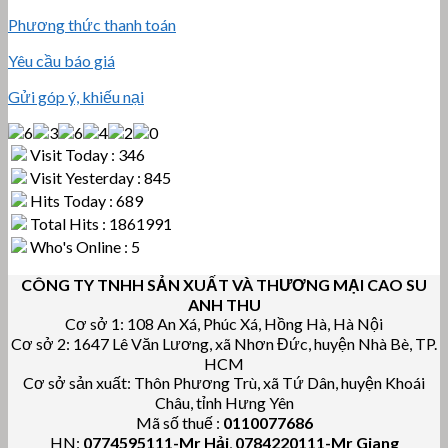
Phương thức thanh toán
Yêu cầu báo giá
Gửi góp ý, khiếu nại
Visit Today : 346
Visit Yesterday : 845
Hits Today : 689
Total Hits : 1861991
Who's Online : 5
CÔNG TY TNHH SẢN XUẤT VÀ THƯƠNG MẠI CAO SU
ANH THU
Cơ sở 1: 108 An Xá, Phúc Xá, Hồng Hà, Hà Nội
Cơ sở 2: 1647 Lê Văn Lương, xã Nhơn Đức, huyện Nhà Bè, TP.
HCM
Cơ sở sản xuất: Thôn Phương Trù, xã Tứ Dân, huyện Khoái
Châu, tỉnh Hưng Yên
Mã số thuế :
0110077686
HN:
0774595111
-Mr Hải
,
0784220111-Mr Giang