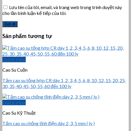
Lưu tên của tôi, email, và trang web trong trình duyệt này
cho lần bình luận kế tiếp của tôi.
Sản phẩm tương tự
Quick View
Cao Su Cuộn
Tấm cao su tổng hợp CR dày 1, 2, 3, 4, 5, 6, 8, 10, 12, 15, 20, 25,
30, 35, 40, 45, 50, 55, 60 đến 100 ly
Quick View
Cao Su Kỹ Thuật
Tấm cao su chống tĩnh điện dày 2, 3, 5 mm ( ly )