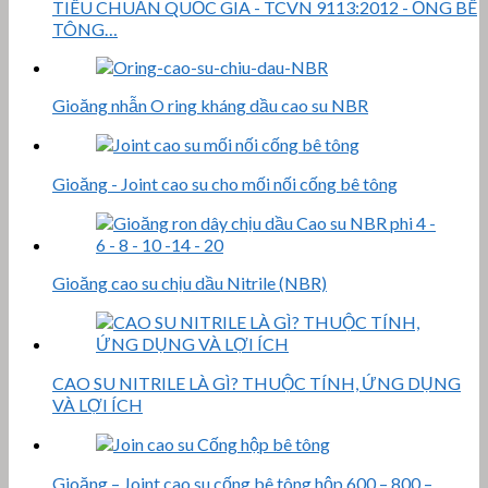
TIÊU CHUẨN QUỐC GIA - TCVN 9113:2012 - ỐNG BÊ
TÔNG…
Gioăng nhẫn O ring kháng dầu cao su NBR
Gioăng - Joint cao su cho mối nối cống bê tông
Gioăng cao su chịu dầu Nitrile (NBR)
CAO SU NITRILE LÀ GÌ? THUỘC TÍNH, ỨNG DỤNG
VÀ LỢI ÍCH
Gioăng – Joint cao su cống bê tông hộp 600 – 800 –…