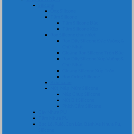
Silicone
Ống Silicone
Tấm Silicone
Tấm Silicone Đặc
Tấm Silicone Xốp
Ron Silicone chịu nhiệt
Ron Dây Silicone Đặc Vuông &
Chữ Nhật
Gioăng Ron Silicone Tròn Đặc
Ron Dây Silicone Xốp Vuông &
Chữ Nhật
Gioăng Silicone Xốp Tròn
Ron Oring Silicone
Bi Silicone
Nút, Nắp, Núm Silicone
Nắp Chụp Silicone
Nút Bịt Silicone
Phích Cắm Silicone
Cây Nhựa PU
Tấm Nhựa PU
Bọc Lô, Rulô, Con Lăn, Bánh Xe Nhựa Pu,
Silicone