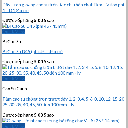
Dây – ron gioăng cao su tròn đặc chịu hóa chất Fkm – Viton phi
4 – D4 (4mm)
Được xếp hạng
5.00
5 sao
Quick View
Bi Cao Su
Bi Cao Su D45 (phi 45 – 45mm)
Được xếp hạng
5.00
5 sao
Quick View
Cao Su Cuộn
Tấm cao su chống trơn trượt dày 1, 2, 3, 4, 5, 6, 8, 10, 12, 15, 20,
25, 30, 35, 40, 45, 50 đến 100 mm – ly
Được xếp hạng
5.00
5 sao
Quick View