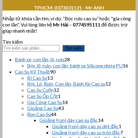
TPHCM:
0373031121 - Mr ANH
Nhập từ khóa cần tìm, ví dụ: “Bọc rulo cao su” hoặc "gia công
con lăn". Vui lòng liên hệ
Mr Hải
–
0774595111
để được trợ
giúp nhanh nhất!
Tìm kiếm
Tìm kiếm
28
Bánh xe, con lăn, lô, rulo
28
sản
16
Bọc lô, rulo, con lăn, bánh xe Silicone nhựa PU
16
phẩm
sản
90
Cao Su Kỹ Thuật
90
sản
phẩ
13
Bi Cao Su
13
sản
phẩm
12
Bọc Lô, Rulo, Con lăn, Bánh Xe Cao su
12
sản
phẩm
12
Cao Su Cuộn
12
sản
phẩm
1
Cao Su Ốp Cột
1
phẩm
sản
14
Gia Công Cao Su
14
phẩm
43
sản
Gioăng Cao Su
43
sản
44
phẩm
Ron Cao Su
44
sản
phẩm
14
Gioăng (ron) dây cao su đặc
14
sản
phẩm
1
Gioăng (ron) dây cao su dẹt đặc
1
phẩm
sản
7
Gioăng (ron) dây cao su tròn đặc
7
phẩm
sản