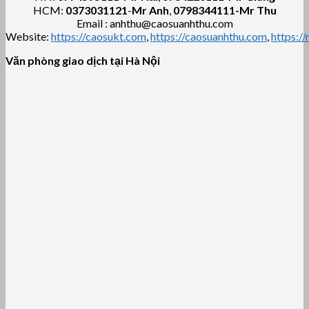
HCM:
0373031121
-
Mr Anh
,
0798344111-Mr Thu
Email : anhthu@caosuanhthu.com
Website:
https://caosukt.com
,
https://caosuanhthu.com
,
https:/
Văn phòng giao dịch tại Hà Nội