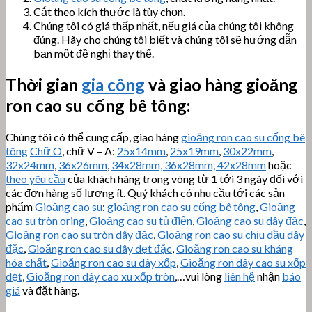
Cắt theo kích thước là tùy chọn.
Chúng tôi có giá thấp nhất, nếu giá của chúng tôi không
đúng. Hãy cho chúng tôi biết và chúng tôi sẽ hướng dẫn
bạn một đề nghị thay thế.
Thời gian
gia công
và giao hàng gioăng
ron cao su cống bê tông
:
Chúng tôi có thể cung cấp, giao hàng
gioăng ron cao su cống bê
tông
Chữ O
, chữ V – A:
25x14mm
,
25x19mm
,
30x22mm
,
32x24mm
,
36x26mm
,
34x28mm, 36x28mm, 42x28mm
hoặc
theo yêu cầu
của khách hàng trong vòng từ 1 tới 3 ngày đối với
các đơn hàng số lượng ít. Quý khách có nhu cầu tới các sản
phẩm
Gioăng cao su
:
gioăng ron cao su cống bê tông
,
Gioăng
cao su tròn oring
,
Gioăng cao su tủ điện
,
Gioăng cao su dây đặc
,
Gioăng ron cao su tròn dây đặc
,
Gioăng ron cao su chịu dầu dây
đặc
,
Gioăng ron cao su dây dẹt đặc
,
Gioăng ron cao su kháng
hóa chất
,
Gioăng ron cao su dây xốp
,
Gioăng ron dây cao su xốp
dẹt
,
Gioăng ron dây cao xu xốp tròn
,…vui lòng
liên hệ
nhận
báo
giá
và đặt hàng.