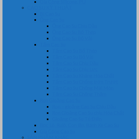
Gia Công Silicone, PU
CAO SU KỸ THUẬT
Bi Cao Su
Ống Cao Su
Ống Cao Su Chịu Dầu
Ống Cao Su Bố Thép
Ống Cao Su Bố Vải
Tấm Cao Su
Tấm Cao Su Bố Thép
Tấm Cao Su Bố Vải
Tấm Cao Su Chịu Dầu
Tấm Cao Su Chịu Lực
Tấm Cao Su Kháng Hóa Chất
Tấm Cao Su Chống trơn Trượt
Tấm Cao Su Chống Mài Mòn
Tấm Cao Su Chống Thấm
Ron Gioăng Cao Su
Ron – gioăng Cao Su Chịu Dầu
Ron Gioăng Cao Su chịu Hóa Chất
Gioăng Cao Su Tủ Điện
Bọc Lô, Rulô, Con lăn, Bánh Xe Cao Su
Gia Công Cao Su
SẢN PHẨM KHÁC