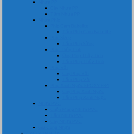
Nhựa PP
Cây Nhựa PP
Tấm Nhựa PP
Nhựa Phíp
Phip Cam Bakelite
Tấm Phíp Cam Bakelite
Phíp Sừng
Tấm Phíp Sừng
Phíp Thủy Tinh
Ống Phíp Thủy Tinh
Tấm Phíp Thủy Tinh
Phíp Vải
Cây Phíp Vải
Tấm Phíp Vải
Phíp Xanh Ngọc EPOXY FR4
Cây Phíp Xanh Ngọc
Tấm Phíp Xanh Ngọc
Nhựa PVC
Cuộn Màng Nhựa PVC
Tấm Nhựa PVC
Cây Nhựa PVC
Gia Công Nhựa
CAO SU NHỰA