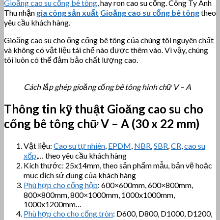
Gioăng cao su cống bê tông
, hay ron cao su cống. Công Ty Anh
Thu nhận
gia công sản xuất
Gioăng cao su cống bê tông
theo
yêu cầu khách hàng.
Gioăng cao su cho ống cống bê tông của chúng tôi nguyên chất
và không có vật liệu tái chế nào được thêm vào. Vì vậy, chúng
tôi luôn có thể đảm bảo chất lượng cao.
Cách lắp ghép gioăng cống bê tông hình chữ V – A
Thông tin kỹ thuật Gioăng cao su cho
cống bê tông chữ V – A (30 x 22 mm)
Vật liệu:
Cao su tự nhiên
,
EPDM
,
NBR
,
SBR
,
CR
,
cao su
xốp
,… theo yêu cầu khách hàng
Kích thước: 25x14mm, theo sản phẩm mẫu, bản vẽ hoặc
mục đích sử dụng của khách hàng
Phù hợp cho cống hộp
: 600×600mm, 600×800mm,
800×800mm, 800×1000mm, 1000x1000mm,
1000x1200mm…
Phù hợp cho cho cống tròn
: D600, D800, D1000, D1200,