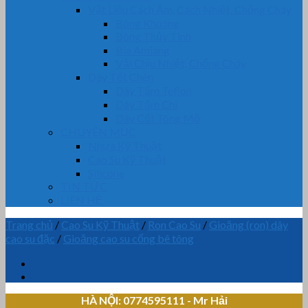
Vật Liệu Cách Âm, Cách Nhiệt, Chống Cháy
Bông Khoáng
Bông Thủy Tinh
Bìa Amiang
Vải Chịu Nhiệt, Chống Cháy
Dây Tết Chèn
Dây Tẩm Teflon
Dây Tẩm Chì
Dây Cốt Tông Mỡ
CHUYÊN MỤC
Nhựa Kỹ Thuật
Cao Su Kỹ Thuật
Silicone
TIN TỨC
LIÊN HỆ
Trang chủ
/
Cao Su Kỹ Thuật
/
Ron Cao Su
/
Gioăng (ron) dây
cao su đặc
/
Gioăng cao su cống bê tông
HÀ NỘI: 0774595111
- Mr Hải