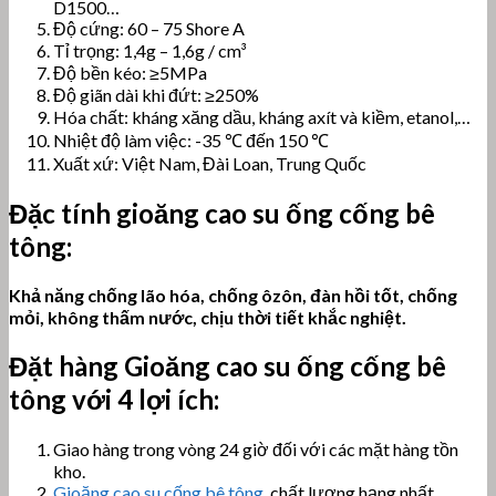
D1500…
Độ cứng: 60 – 75 Shore A
Tỉ trọng: 1,4g – 1,6g / cm³
Độ bền kéo: ≥5MPa
Độ giãn dài khi đứt: ≥250%
Hóa chất: kháng xăng dầu, kháng axít và kiềm, etanol,…
Nhiệt độ làm việc: -35 ℃ đến 150 ℃
Xuất xứ: Việt Nam, Đài Loan, Trung Quốc
Đặc tính gioăng cao su ống cống bê
tông
:
Khả năng chống lão hóa, chống ôzôn, đàn hồi tốt, chống
mỏi, không thấm nước, chịu thời tiết khắc nghiệt.
Đặt hàng Gioăng
cao su ống cống bê
tông
với 4 lợi ích:
Giao hàng trong vòng 24 giờ đối với các mặt hàng tồn
kho.
Gioăng cao su cống bê tông
, chất lượng hạng nhất.