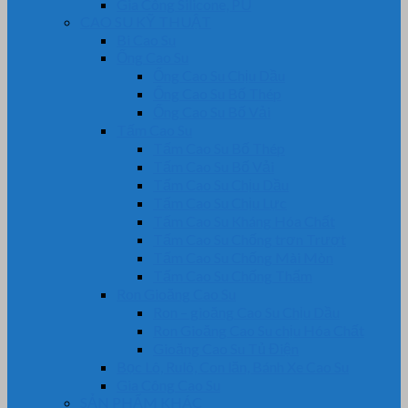
Gia Công Silicone, PU
CAO SU KỸ THUẬT
Bi Cao Su
Ống Cao Su
Ống Cao Su Chịu Dầu
Ống Cao Su Bố Thép
Ống Cao Su Bố Vải
Tấm Cao Su
Tấm Cao Su Bố Thép
Tấm Cao Su Bố Vải
Tấm Cao Su Chịu Dầu
Tấm Cao Su Chịu Lực
Tấm Cao Su Kháng Hóa Chất
Tấm Cao Su Chống trơn Trượt
Tấm Cao Su Chống Mài Mòn
Tấm Cao Su Chống Thấm
Ron Gioăng Cao Su
Ron – gioăng Cao Su Chịu Dầu
Ron Gioăng Cao Su chịu Hóa Chất
Gioăng Cao Su Tủ Điện
Bọc Lô, Rulô, Con lăn, Bánh Xe Cao Su
Gia Công Cao Su
SẢN PHẨM KHÁC