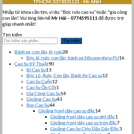
TPHCM:
0373031121 - Mr ANH
Nhập từ khóa cần tìm, ví dụ: “Bọc rulo cao su” hoặc "gia công
con lăn". Vui lòng liên hệ
Mr Hải
–
0774595111
để được trợ
giúp nhanh nhất!
Tìm kiếm
Tìm kiếm
28
Bánh xe, con lăn, lô, rulo
28
sản
16
Bọc lô, rulo, con lăn, bánh xe Silicone nhựa PU
16
phẩm
sản
90
Cao Su Kỹ Thuật
90
sản
phẩ
13
Bi Cao Su
13
sản
phẩm
12
Bọc Lô, Rulo, Con lăn, Bánh Xe Cao su
12
sản
phẩm
12
Cao Su Cuộn
12
sản
phẩm
1
Cao Su Ốp Cột
1
phẩm
sản
14
Gia Công Cao Su
14
phẩm
43
sản
Gioăng Cao Su
43
sản
44
phẩm
Ron Cao Su
44
sản
phẩm
14
Gioăng (ron) dây cao su đặc
14
sản
phẩm
1
Gioăng (ron) dây cao su dẹt đặc
1
phẩm
sản
7
Gioăng (ron) dây cao su tròn đặc
7
phẩm
sản
3
Gioăng Cao Su Chịu Dầu Dây Đặc
3
phẩm
sản