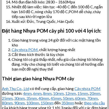
Mô đun đàn hồi kéo: 2830 – 3160Mpa
Nhiệt độ làm việc: liên tục -40 độ C đến 100 độ C, ngắn
hạn 160 độ C, nóng chảy 170 độ C,POM dễ cháy, cháy
tiếp sau khi rời ngọn lửa
Xuất xứ: Đức, Trung Quốc, Hàn Quốc
Đặt hàng Nhựa POM cây
phi 100 với 4 lợi ích:
Giao hàng trong vòng 24 giờ đối với các mặt hàng tồn
kho
Cây nhựa POM
, chất lượng hạng nhất
Cắt theo kích thước là tùy chọn
Chúng tôi có giá thấp nhất, nếu giá của chúng tôi không
đúng. Hãy cho chúng tôi biết và chúng tôi sẽ hướng dẫn
bạn một đề nghị thay thế
Thời gian giao hàng Nhựa POM cây
Anh Thu Co., Ltd
có thể cung cấp, giao hàng
Cây nhựa POM
đường kính:
4mm
,
6mm
,
8mm
,
10mm
,
12mm
,
15mm
,
20mm
,
25mm
,
30mm
,
35mm
,
40mm
,
45mm
,
50mm
,
60mm
,
70mm
,
80mm
,
90mm
,
100mm
,
150mm
đến
350mm
hoặc
theo yêu cầu
của khách hàng trong vòng từ 1 tới 3 ngày đối với các đơn hàng