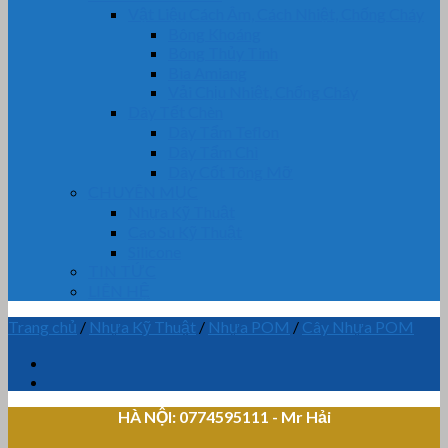
Vật Liệu Cách Âm, Cách Nhiệt, Chống Cháy
Bông Khoáng
Bông Thủy Tinh
Bìa Amiang
Vải Chịu Nhiệt, Chống Cháy
Dây Tết Chèn
Dây Tẩm Teflon
Dây Tẩm Chì
Dây Cốt Tông Mỡ
CHUYÊN MỤC
Nhựa Kỹ Thuật
Cao Su Kỹ Thuật
Silicone
TIN TỨC
LIÊN HỆ
Trang chủ
/
Nhựa Kỹ Thuật
/
Nhựa POM
/
Cây Nhựa POM
HÀ NỘI: 0774595111
- Mr Hải