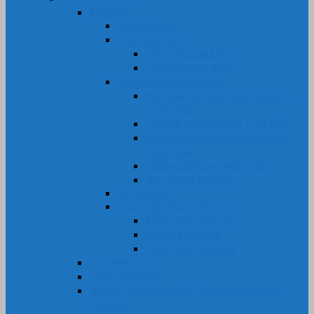
Silicone
Ống Silicone
Tấm Silicone
Tấm Silicone Đặc
Tấm Silicone Xốp
Ron Silicone chịu nhiệt
Ron Dây Silicone Đặc Vuông &
Chữ Nhật
Gioăng Ron Silicone Tròn Đặc
Ron Dây Silicone Xốp Vuông &
Chữ Nhật
Gioăng Silicone Xốp Tròn
Ron Oring Silicone
Bi Silicone
Nút, Nắp, Núm Silicone
Nắp Chụp Silicone
Nút Bịt Silicone
Phích Cắm Silicone
Cây Nhựa PU
Tấm Nhựa PU
Bọc Lô, Rulô, Con Lăn, Bánh Xe Nhựa Pu,
Silicone