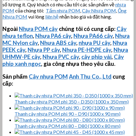
số lượng ít. Quý khách có nhu cầu tới các sản phẩm về
nhựa
POM
của chúng tôi:
Tấm nhựa POM
,
Cây Nhựa POM
,
Ống
Nhựa POM
vui lòng
liên hệ
nhận báo giá và đặt hàng.
Ngoài
Nhựa POM cây
chúng tôi có cung cấp:
Cây
nhựa teflon
,
Nhựa PA6 cây
,
Nhựa PA66 cây
,
Nhựa
MC Nylon cây
,
Nhựa ABS cây
,
nhựa PU cây
,
Nhựa
PEEK cây
,
Nhựa PP cây
,
Nhựa PE-HDPE cây
,
Nhựa
UHMW-PE
cây
,
Nhựa PVC cây
,
cây phíp vải
,
Cây
phíp xanh ngọc
, gia công nhựa theo yêu cầu.
Sản phẩm
Cây nhựa POM
Anh Thu Co., Ltd
cung
cấp:
Thanh cây nhựa POM phi 350 – D350 (1000 x 350 mm)
Thanh cây nhựa POM phi 90 – D90 (1000 x 90 mm)
Thanh cây nhựa POM phi 80 – D80 (1000 x 80 mm)