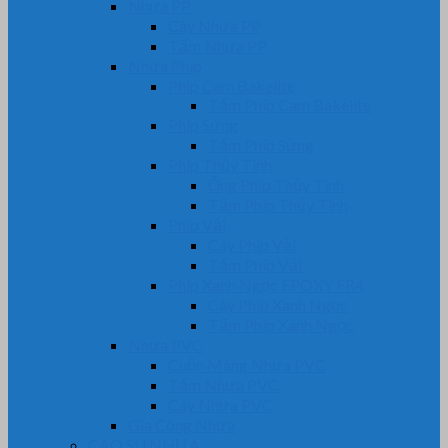
Nhựa PP
Cây Nhựa PP
Tấm Nhựa PP
Nhựa Phíp
Phip Cam Bakelite
Tấm Phíp Cam Bakelite
Phíp Sừng
Tấm Phíp Sừng
Phíp Thủy Tinh
Ống Phíp Thủy Tinh
Tấm Phíp Thủy Tinh
Phíp Vải
Cây Phíp Vải
Tấm Phíp Vải
Phíp Xanh Ngọc EPOXY FR4
Cây Phíp Xanh Ngọc
Tấm Phíp Xanh Ngọc
Nhựa PVC
Cuộn Màng Nhựa PVC
Tấm Nhựa PVC
Cây Nhựa PVC
Gia Công Nhựa
CAO SU NHỰA