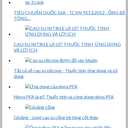
TIÊU CHUẨN QUỐC GIA - TCVN 9113:2012 - ỐNG BÊ
TÔNG…
CAO SU NITRILE LÀ GÌ? THUỘC TÍNH, ỨNG DỤNG
VÀ LỢI ÍCH
Tất cả về cao su silicone - Thuộc tính, ứng dụng và sử
dụng
Nhựa PFA là gì? Thuộc tính và công dụng nhựa PFA
Gioăng - Joint cao su cống bê tông cốt thép