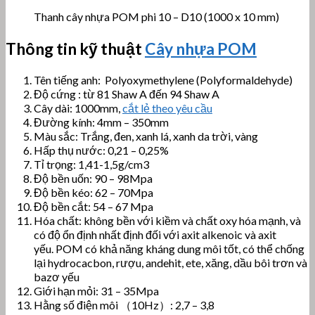
Thanh cây nhựa POM phi 10 – D10 (1000 x 10 mm)
Thông tin kỹ thuật
Cây nhựa POM
Tên tiếng anh: Polyoxymethylene (Polyformaldehyde)
Độ cứng : từ 81 Shaw A đến 94 Shaw A
Cây dài: 1000mm,
cắt lẻ theo yêu cầu
Đường kính: 4mm – 350mm
Màu sắc: Trắng, đen, xanh lá, xanh da trời, vàng
Hấp thụ nước: 0,21 – 0,25%
Tỉ trọng: 1,41-1,5g/cm3
Độ bền uốn: 90 – 98Mpa
Độ bền kéo: 62 – 70Mpa
Độ bền cắt: 54 – 67 Mpa
Hóa chất:
không bền với kiềm và chất oxy hóa mạnh, và
có độ ổn định nhất định đối với axit alkenoic và axit
yếu.
POM có khả năng kháng dung môi tốt, có thể chống
lại hydrocacbon, rượu, andehit, ete, xăng, dầu bôi trơn và
bazơ yếu
Giới hạn mỏi: 31 – 35Mpa
Hằng số điện môi （10Hz）: 2,7 – 3,8