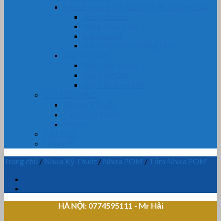
Vật Liệu Cách Âm, Cách Nhiệt, Chống Cháy
Bông Khoáng
Bông Thủy Tinh
Bìa Amiang
Vải Chịu Nhiệt, Chống Cháy
Dây Tết Chèn
Dây Tẩm Teflon
Dây Tẩm Chì
Dây Cốt Tông Mỡ
CHUYÊN MỤC
Nhựa Kỹ Thuật
Cao Su Kỹ Thuật
Silicone
TIN TỨC
LIÊN HỆ
Trang chủ
/
Nhựa Kỹ Thuật
/
Nhựa POM
/
Tấm Nhựa POM
HÀ NỘI: 0774595111
- Mr Hải