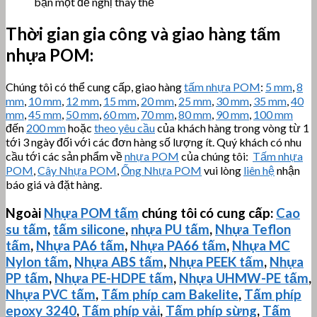
bạn một đề nghị thay thế
Thời gian gia công và giao hàng tấm
nhựa POM:
Chúng tôi có thể cung cấp, giao hàng
tấm nhựa POM
:
5 mm
,
8
mm
,
10 mm
,
12 mm
,
15 mm
,
20 mm
,
25 mm
,
30 mm
,
35 mm
,
40
mm
,
45 mm
,
50 mm
,
60 mm
,
70 mm
,
80 mm
,
90 mm
,
100 mm
đến
200 mm
hoặc
theo yêu cầu
của khách hàng trong vòng từ 1
tới 3 ngày đối với các đơn hàng số lượng ít. Quý khách có nhu
cầu tới các sản phẩm về
nhựa POM
của chúng tôi:
Tấm nhựa
POM
,
Cây Nhựa POM
,
Ống Nhựa POM
vui lòng
liên hệ
nhận
báo giá và đặt hàng.
Ngoài
Nhựa POM tấm
chúng tôi có cung cấp:
Cao
su tấm
,
tấm silicone
,
nhựa PU tấm
,
Nhựa Teflon
tấm
,
Nhựa PA6 tấm
,
Nhựa PA66 tấm
,
Nhựa MC
Nylon tấm
,
Nhựa ABS tấm
,
Nhựa PEEK tấm
,
Nhựa
PP tấm
,
Nhựa PE-HDPE tấm
,
Nhựa
UHMW-PE
tấm
,
Nhựa PVC tấm
,
Tấm phíp cam Bakelite
,
Tấm phíp
epoxy 3240
,
Tấm phíp vải
,
Tấm phíp sừng
,
Tấm