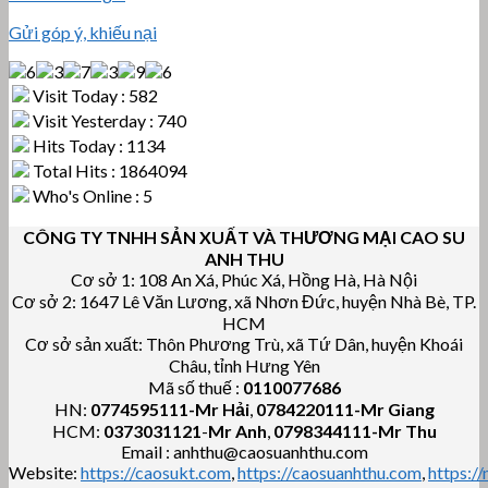
Gửi góp ý, khiếu nại
Visit Today : 582
Visit Yesterday : 740
Hits Today : 1134
Total Hits : 1864094
Who's Online : 5
CÔNG TY TNHH SẢN XUẤT VÀ THƯƠNG MẠI CAO SU
ANH THU
Cơ sở 1: 108 An Xá, Phúc Xá, Hồng Hà, Hà Nội
Cơ sở 2: 1647 Lê Văn Lương, xã Nhơn Đức, huyện Nhà Bè, TP.
HCM
Cơ sở sản xuất: Thôn Phương Trù, xã Tứ Dân, huyện Khoái
Châu, tỉnh Hưng Yên
Mã số thuế :
0110077686
HN:
0774595111
-Mr Hải
,
0784220111-Mr Giang
HCM:
0373031121
-
Mr Anh
,
0798344111-Mr Thu
Email : anhthu@caosuanhthu.com
Website:
https://caosukt.com
,
https://caosuanhthu.com
,
https:/