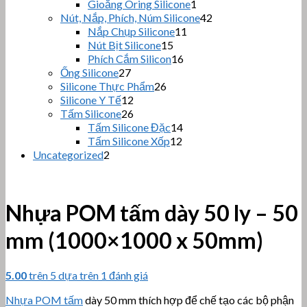
sản
phẩ
1
Gioăng Oring Silicone
1
sản
phẩm
42
Nút, Nắp, Phích, Núm Silicone
42
phẩm
sản
11
Nắp Chụp Silicone
11
sản
phẩm
15
Nút Bịt Silicone
15
sản
phẩm
16
Phích Cắm Silicon
16
phẩm
sản
27
Ống Silicone
27
sản
phẩm
26
Silicone Thực Phẩm
26
phẩm
sản
12
Silicone Y Tế
12
sản
phẩm
26
Tấm Silicone
26
phẩm
sản
14
Tấm Silicone Đặc
14
phẩm
sản
12
Tấm Silicone Xốp
12
sản
phẩm
2
Uncategorized
2
sản
phẩm
phẩm
Nhựa POM tấm dày 50 ly – 50
mm (1000×1000 x 50mm)
5.00
trên 5 dựa trên
1
đánh giá
Nhựa POM tấm
dày 50 mm thích hợp để chế tạo các bộ phận