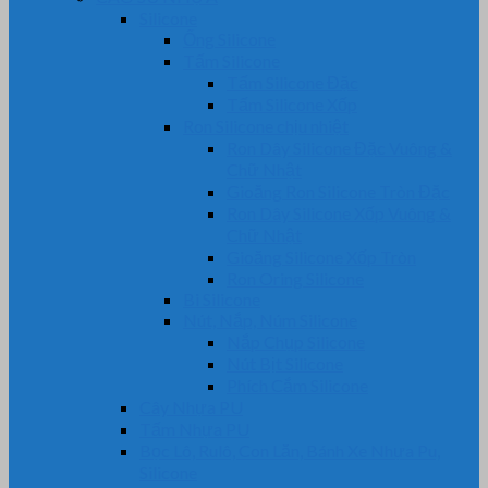
Silicone
Ống Silicone
Tấm Silicone
Tấm Silicone Đặc
Tấm Silicone Xốp
Ron Silicone chịu nhiệt
Ron Dây Silicone Đặc Vuông &
Chữ Nhật
Gioăng Ron Silicone Tròn Đặc
Ron Dây Silicone Xốp Vuông &
Chữ Nhật
Gioăng Silicone Xốp Tròn
Ron Oring Silicone
Bi Silicone
Nút, Nắp, Núm Silicone
Nắp Chụp Silicone
Nút Bịt Silicone
Phích Cắm Silicone
Cây Nhựa PU
Tấm Nhựa PU
Bọc Lô, Rulô, Con Lăn, Bánh Xe Nhựa Pu,
Silicone