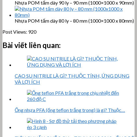
Nhựa POM tấm dày 90 ly – 90 mm (1000×1000 x 90mm)
Nhựa POM tấm dày 80 ly – 80 mm (1000×1000 x 80mm)
Post Views:
920
Bài viết liên quan:
CAO SU NITRILE LÀ GÌ? THUỘC TÍNH, ỨNG DỤNG
VÀ LỢI ÍCH
Ống nhựa PFA (ống teflon trắng trong) là gì? Thuộc…