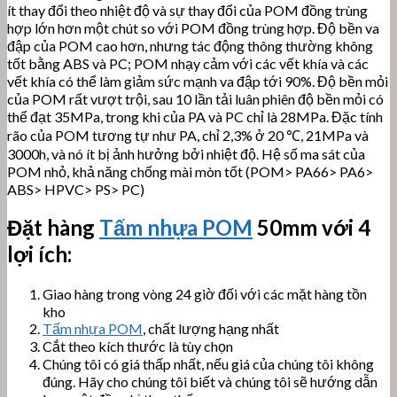
ít thay đổi theo nhiệt độ và sự thay đổi của POM đồng trùng
hợp lớn hơn một chút so với POM đồng trùng hợp. Độ bền va
đập của POM cao hơn, nhưng tác động thông thường không
tốt bằng ABS và PC; POM nhạy cảm với các vết khía và các
vết khía có thể làm giảm sức mạnh va đập tới 90%. Độ bền mỏi
của POM rất vượt trội, sau 10 lần tải luân phiên độ bền mỏi có
thể đạt 35MPa, trong khi của PA và PC chỉ là 28MPa. Đặc tính
rão của POM tương tự như PA, chỉ 2,3% ở 20 ℃, 21MPa và
3000h, và nó ít bị ảnh hưởng bởi nhiệt độ. Hệ số ma sát của
POM nhỏ, khả năng chống mài mòn tốt (POM> PA66> PA6>
ABS> HPVC> PS> PC)
Đặt hàng
Tấm nhựa POM
50mm với 4
lợi ích:
Giao hàng trong vòng 24 giờ đối với các mặt hàng tồn
kho
Tấm nhựa POM
, chất lượng hạng nhất
Cắt theo kích thước là tùy chọn
Chúng tôi có giá thấp nhất, nếu giá của chúng tôi không
đúng. Hãy cho chúng tôi biết và chúng tôi sẽ hướng dẫn