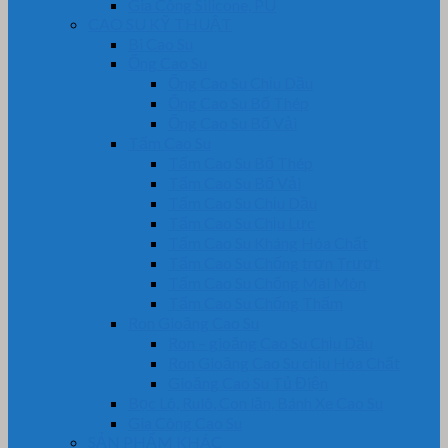
Gia Công Silicone, PU
CAO SU KỸ THUẬT
Bi Cao Su
Ống Cao Su
Ống Cao Su Chịu Dầu
Ống Cao Su Bố Thép
Ống Cao Su Bố Vải
Tấm Cao Su
Tấm Cao Su Bố Thép
Tấm Cao Su Bố Vải
Tấm Cao Su Chịu Dầu
Tấm Cao Su Chịu Lực
Tấm Cao Su Kháng Hóa Chất
Tấm Cao Su Chống trơn Trượt
Tấm Cao Su Chống Mài Mòn
Tấm Cao Su Chống Thấm
Ron Gioăng Cao Su
Ron – gioăng Cao Su Chịu Dầu
Ron Gioăng Cao Su chịu Hóa Chất
Gioăng Cao Su Tủ Điện
Bọc Lô, Rulô, Con lăn, Bánh Xe Cao Su
Gia Công Cao Su
SẢN PHẨM KHÁC