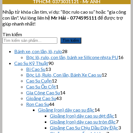
TPHCM:
0373031121 - Mr ANH
Nhập từ khóa cần tìm, ví dụ: “Bọc rulo cao su” hoặc "gia công
con lăn". Vui lòng liên hệ
Mr Hải
–
0774595111
để được trợ
giúp nhanh nhất!
Tìm kiếm
Tìm kiếm
28
Bánh xe, con lăn, lô, rulo
28
sản
16
Bọc lô, rulo, con lăn, bánh xe Silicone nhựa PU
16
phẩm
sản
90
Cao Su Kỹ Thuật
90
sản
phẩ
13
Bi Cao Su
13
sản
phẩm
12
Bọc Lô, Rulo, Con lăn, Bánh Xe Cao su
12
sản
phẩm
12
Cao Su Cuộn
12
sản
phẩm
1
Cao Su Ốp Cột
1
phẩm
sản
14
Gia Công Cao Su
14
phẩm
43
sản
Gioăng Cao Su
43
sản
44
phẩm
Ron Cao Su
44
sản
phẩm
14
Gioăng (ron) dây cao su đặc
14
sản
phẩm
1
Gioăng (ron) dây cao su dẹt đặc
1
phẩm
sản
7
Gioăng (ron) dây cao su tròn đặc
7
phẩm
sản
3
Gioăng Cao Su Chịu Dầu Dây Đặc
3
phẩm
sản