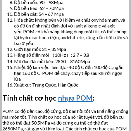
Độ bền uốn: 90 – 98Mpa
Độ bền kéo: 62 – 70Mpa
Độ bền cắt: 54 – 67 Mpa
Hóa chất:
không bền với kiềm và chất oxy hóa mạnh, và
có độ ổn định nhất định đối với axit alkenoic và axit
yếu.
POM có khả năng kháng dung môi tốt, có thể chống
lại hydrocacbon, rượu, andehit, ete, xăng, dầu bôi trơn và
bazơ yếu
Giới hạn mỏi: 31 – 35Mpa
Hằng số điện môi （10Hz）: 2,7 – 3,8
Mô đun đàn hồi kéo: 2830 – 3160Mpa
Nhiệt độ làm việc: liên tục -40 độ C đến 100 độ C, ngắn
hạn 160 độ C, POM dễ cháy, cháy tiếp sau khi rời ngọn
lửa
Xuất xứ: Trung Quốc, Hàn Quốc
Tính chất cơ học
nhựa POM
:
POM có độ bền cao, độ cứng, độ đàn hồi tốt và khả năng chống
mài mòn tốt.
Tính chất cơ học của nó rất tuyệt vời, độ bền cụ
thể có thể đạt 50,5MPa và độ cứng cụ thể có thể đạt
2650MPa, rất gần với kim loại.
Các tính chất cơ học của POM