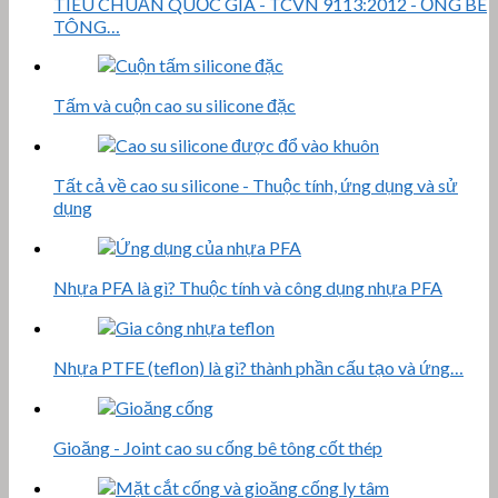
TIÊU CHUẨN QUỐC GIA - TCVN 9113:2012 - ỐNG BÊ
TÔNG…
Tấm và cuộn cao su silicone đặc
Tất cả về cao su silicone - Thuộc tính, ứng dụng và sử
dụng
Nhựa PFA là gì? Thuộc tính và công dụng nhựa PFA
Nhựa PTFE (teflon) là gì? thành phần cấu tạo và ứng…
Gioăng - Joint cao su cống bê tông cốt thép