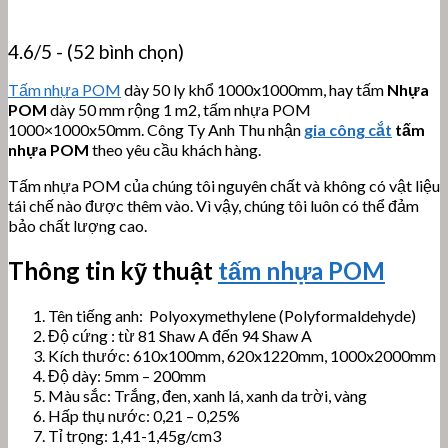
4.6/5 - (52 bình chọn)
Tấm nhựa POM
dày 50 ly khổ 1000x1000mm, hay tấm
Nhựa
POM
dày 50 mm rộng 1 m2, tấm nhựa POM
1000×1000x50mm. Công Ty Anh Thu nhận
gia công cắt
tấm
nhựa POM
theo yêu cầu khách hàng.
Tấm nhựa POM của chúng tôi nguyên chất và không có vật liệu
tái chế nào được thêm vào. Vì vậy, chúng tôi luôn có thể đảm
bảo chất lượng cao.
Thông tin kỹ thuật
tấm nhựa POM
Tên tiếng anh: Polyoxymethylene (Polyformaldehyde)
Độ cứng : từ 81 Shaw A đến 94 Shaw A
Kích thước: 610x100mm, 620x1220mm, 1000x2000mm
Độ dày: 5mm – 200mm
Màu sắc: Trắng, đen, xanh lá, xanh da trời, vàng
Hấp thụ nước: 0,21 – 0,25%
Tỉ trọng: 1,41-1,45g/cm3