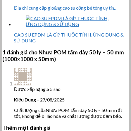
Địa chỉ cung cấp gioăng cao su cống bê tông uy tín…
CAO SU EPDM LÀ GÌ? THUỘC TÍNH, ỨNG DỤNG &
SỬ DỤNG
1 đánh giá cho
Nhựa POM tấm dày 50 ly – 50 mm
(1000×1000 x 50mm)
Được xếp hạng
5
5 sao
Kiều Dung
–
27/08/2025
Chất lượng củaNhựa POM tấm dày 50 ly – 50 mm rất
tốt, không dễ bị lão hóa và chất lượng được đảm bảo.
Thêm một đánh giá