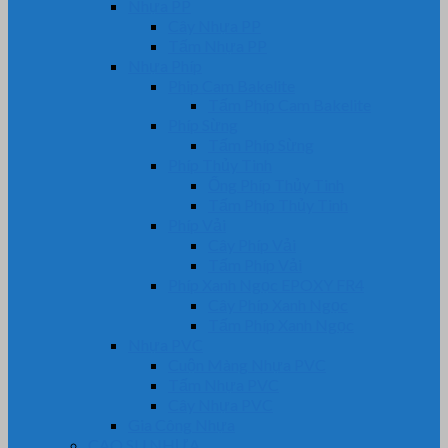
Nhựa PP
Cây Nhựa PP
Tấm Nhựa PP
Nhựa Phíp
Phip Cam Bakelite
Tấm Phíp Cam Bakelite
Phíp Sừng
Tấm Phíp Sừng
Phíp Thủy Tinh
Ống Phíp Thủy Tinh
Tấm Phíp Thủy Tinh
Phíp Vải
Cây Phíp Vải
Tấm Phíp Vải
Phíp Xanh Ngọc EPOXY FR4
Cây Phíp Xanh Ngọc
Tấm Phíp Xanh Ngọc
Nhựa PVC
Cuộn Màng Nhựa PVC
Tấm Nhựa PVC
Cây Nhựa PVC
Gia Công Nhựa
CAO SU NHỰA