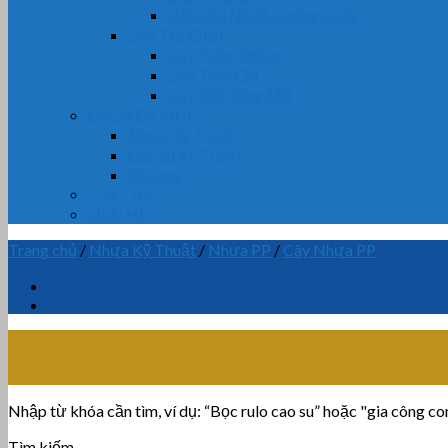
Vải Chịu Nhiệt, Chống Cháy
Dây Tết Chèn
Dây Tẩm Teflon
Dây Tẩm Chì
Dây Cốt Tông Mỡ
CHUYÊN MỤC
Nhựa Kỹ Thuật
Cao Su Kỹ Thuật
Silicone
TIN TỨC
LIÊN HỆ
Trang chủ
/
Nhựa Kỹ Thuật
/
Nhựa PP
/
Cây Nhựa PP
Nhập từ khóa cần tìm, ví dụ: “Bọc rulo cao su” hoặc "gia công con 
Tìm kiếm