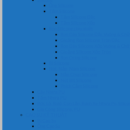
Ống Silicone
Tấm Silicone
Tấm Silicone Đặc
Tấm Silicone Xốp
Ron Silicone chịu nhiệt
Ron Dây Silicone Đặc Vuông & Ch
Gioăng Ron Silicone Tròn Đặc
Ron Dây Silicone Xốp Vuông & Ch
Gioăng Silicone Xốp Tròn
Ron Oring Silicone
Bi Silicone
Nút, Nắp, Núm Silicone
Nắp Chụp Silicone
Nút Bịt Silicone
Phích Cắm Silicone
Cây Nhựa PU
Tấm Nhựa PU
Bọc Lô, Rulô, Con Lăn, Bánh Xe Nhựa Pu, Silico
Gia Công Silicone, PU
CAO SU KỸ THUẬT
Bi Cao Su
Ống Cao Su