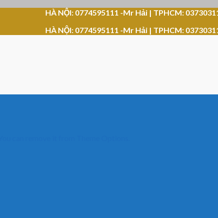
HÀ NỘI: 0774595111 -Mr Hải | TPHCM: 0373031
HÀ NỘI: 0774595111 -Mr Hải | TPHCM: 0373031
 You can remove it from Theme Options.