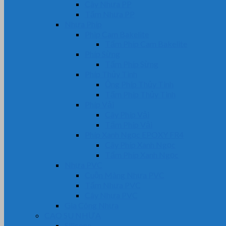
Cây Nhựa PP
Tấm Nhựa PP
Nhựa Phíp
Phip Cam Bakelite
Tấm Phíp Cam Bakelite
Phíp Sừng
Tấm Phíp Sừng
Phíp Thủy Tinh
Ống Phíp Thủy Tinh
Tấm Phíp Thủy Tinh
Phíp Vải
Cây Phíp Vải
Tấm Phíp Vải
Phíp Xanh Ngọc EPOXY FR4
Cây Phíp Xanh Ngọc
Tấm Phíp Xanh Ngọc
Nhựa PVC
Cuộn Màng Nhựa PVC
Tấm Nhựa PVC
Cây Nhựa PVC
Gia Công Nhựa
CAO SU NHỰA
Silicone