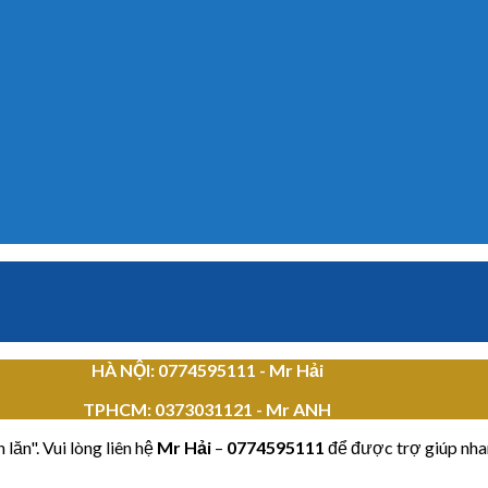
HÀ NỘI: 0774595111
- Mr Hải
TPHCM:
0373031121 - Mr ANH
lăn". Vui lòng liên hệ
Mr Hải
–
0774595111
để được trợ giúp nha