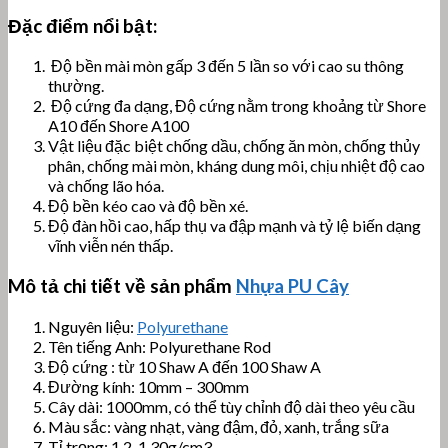
Đặc điểm nổi bật:
Độ bền mài mòn gấp 3 đến 5 lần so với cao su thông
thường.
Độ cứng đa dạng, Độ cứng nằm trong khoảng từ Shore
A10 đến Shore A100
Vật liệu đặc biệt chống dầu, chống ăn mòn, chống thủy
phân, chống mài mòn, kháng dung môi, chịu nhiệt độ cao
và chống lão hóa.
Độ bền kéo cao và độ bền xé.
Độ đàn hồi cao, hấp thụ va đập mạnh và tỷ lệ biến dạng
vĩnh viễn nén thấp.
Mô tả chi tiết về sản phẩm
Nhựa PU Cây
Nguyên liệu:
Polyurethane
Tên tiếng Anh: Polyurethane Rod
Độ cứng : từ 10 Shaw A đến 100 Shaw A
Đường kính: 10mm – 300mm
Cây dài: 1000mm, có thể tùy chỉnh độ dài theo yêu cầu
Màu sắc: vàng nhạt, vàng đậm, đỏ, xanh, trắng sữa
Tỉ trọng: 1,2-1,30g/cm3