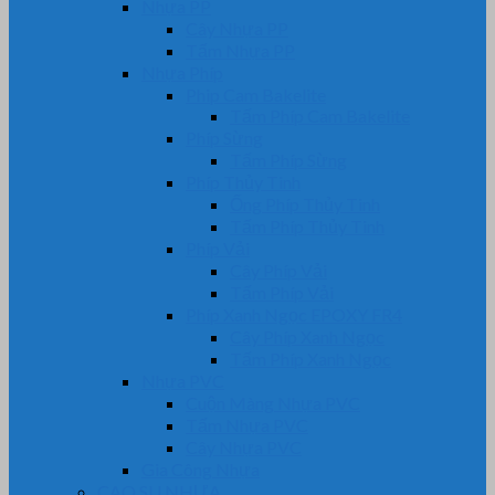
Nhựa PP
Cây Nhựa PP
Tấm Nhựa PP
Nhựa Phíp
Phip Cam Bakelite
Tấm Phíp Cam Bakelite
Phíp Sừng
Tấm Phíp Sừng
Phíp Thủy Tinh
Ống Phíp Thủy Tinh
Tấm Phíp Thủy Tinh
Phíp Vải
Cây Phíp Vải
Tấm Phíp Vải
Phíp Xanh Ngọc EPOXY FR4
Cây Phíp Xanh Ngọc
Tấm Phíp Xanh Ngọc
Nhựa PVC
Cuộn Màng Nhựa PVC
Tấm Nhựa PVC
Cây Nhựa PVC
Gia Công Nhựa
CAO SU NHỰA