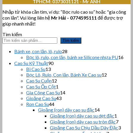
TPHCM:
0373031121 - Mr ANH
Nhập từ khóa cần tìm, ví dụ: “Bọc rulo cao su” hoặc "gia công
con lăn". Vui lòng liên hệ
Mr Hải
–
0774595111
để được trợ
giúp nhanh nhất!
Tìm kiếm
Tìm kiếm
28
Bánh xe, con lăn, lô, rulo
28
sản
16
Bọc lô, rulo, con lăn, bánh xe Silicone nhựa PU
16
phẩm
sản
90
Cao Su Kỹ Thuật
90
sản
phẩ
13
Bi Cao Su
13
sản
phẩm
12
Bọc Lô, Rulo, Con lăn, Bánh Xe Cao su
12
sản
phẩm
12
Cao Su Cuộn
12
sản
phẩm
1
Cao Su Ốp Cột
1
phẩm
sản
14
Gia Công Cao Su
14
phẩm
43
sản
Gioăng Cao Su
43
sản
44
phẩm
Ron Cao Su
44
sản
phẩm
14
Gioăng (ron) dây cao su đặc
14
sản
phẩm
1
Gioăng (ron) dây cao su dẹt đặc
1
phẩm
sản
7
Gioăng (ron) dây cao su tròn đặc
7
phẩm
sản
3
Gioăng Cao Su Chịu Dầu Dây Đặc
3
phẩm
sản