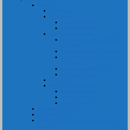
Silicone
Ống Silicone
Tấm Silicone
Tấm Silicone Đặc
Tấm Silicone Xốp
Ron Silicone chịu nhiệt
Ron Dây Silicone Đặc Vuông &
Chữ Nhật
Gioăng Ron Silicone Tròn Đặc
Ron Dây Silicone Xốp Vuông &
Chữ Nhật
Gioăng Silicone Xốp Tròn
Ron Oring Silicone
Bi Silicone
Nút, Nắp, Núm Silicone
Nắp Chụp Silicone
Nút Bịt Silicone
Phích Cắm Silicone
Cây Nhựa PU
Tấm Nhựa PU
Bọc Lô, Rulô, Con Lăn, Bánh Xe Nhựa Pu,
Silicone