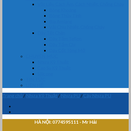
Vật Liệu Cách Âm, Cách Nhiệt, Chống Cháy
Bông Khoáng
Bông Thủy Tinh
Bìa Amiang
Vải Chịu Nhiệt, Chống Cháy
Dây Tết Chèn
Dây Tẩm Teflon
Dây Tẩm Chì
Dây Cốt Tông Mỡ
CHUYÊN MỤC
Nhựa Kỹ Thuật
Cao Su Kỹ Thuật
Silicone
TIN TỨC
LIÊN HỆ
Trang chủ
/
Nhựa Kỹ Thuật
/
Nhựa PU
/
Cây Nhựa PU
HÀ NỘI: 0774595111
- Mr Hải