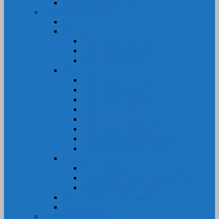
Gia Công Silicone, PU
CAO SU KỸ THUẬT
Bi Cao Su
Ống Cao Su
Ống Cao Su Chịu Dầu
Ống Cao Su Bố Thép
Ống Cao Su Bố Vải
Tấm Cao Su
Tấm Cao Su Bố Thép
Tấm Cao Su Bố Vải
Tấm Cao Su Chịu Dầu
Tấm Cao Su Chịu Lực
Tấm Cao Su Kháng Hóa Chất
Tấm Cao Su Chống trơn Trượt
Tấm Cao Su Chống Mài Mòn
Tấm Cao Su Chống Thấm
Ron Gioăng Cao Su
Ron – gioăng Cao Su Chịu Dầu
Ron Gioăng Cao Su chịu Hóa Chất
Gioăng Cao Su Tủ Điện
Bọc Lô, Rulô, Con lăn, Bánh Xe Cao Su
Gia Công Cao Su
SẢN PHẨM KHÁC