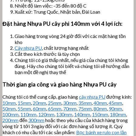
Nhiệt độ làm việc: -35 đến 80 độ C
Xuất xứ: Trung Quốc, Nhật bản, Đài Loan
Đặt hàng Nhựa PU cây phi 140mm với 4 lợi ích:
Giao hàng trong vòng 24 giờ đối với các mặt hàng tồn
kho
Cây nhựa PU
, chất lượng hạng nhất
Cắt theo kích thước là tùy chọn
Chúng tôi có giá thấp nhất, nếu giá của chúng tôi không
đúng. Hãy cho chúng tôi biết và chúng tôi sẽ hướng dẫn
bạn một đề nghị thay thế
Thời gian gia công và giao hàng Nhựa PU cây
Chúng tôi có thể cung cấp, giao hàng
cây nhựa PU
đường kính:
10mm
,
15mm
,
20mm
,
25mm
,
30mm
,
35mm
,
40mm
,
45mm
,
50mm
,
55mm
,
60mm
,
65mm
,
70mm
,
75mm
,
80mm
,
90mm
,
100mm
,
110mm
,
120mm
,
130mm
,
140mm
,
150mm
,
180mm
,
200mm
đến
300mm
hoặc theo yêu cầu của khách hàng trong
vòng từ 1 tới 3 ngày đối với các đơn hàng số lượng ít. Quý
khách có nhu cầu tới các sản phẩm:
Bọc bánh xe rulo con lăn