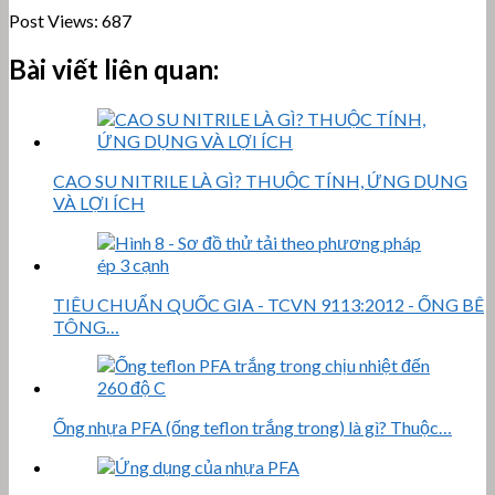
Post Views:
687
Bài viết liên quan:
CAO SU NITRILE LÀ GÌ? THUỘC TÍNH, ỨNG DỤNG
VÀ LỢI ÍCH
TIÊU CHUẨN QUỐC GIA - TCVN 9113:2012 - ỐNG BÊ
TÔNG…
Ống nhựa PFA (ống teflon trắng trong) là gì? Thuộc…