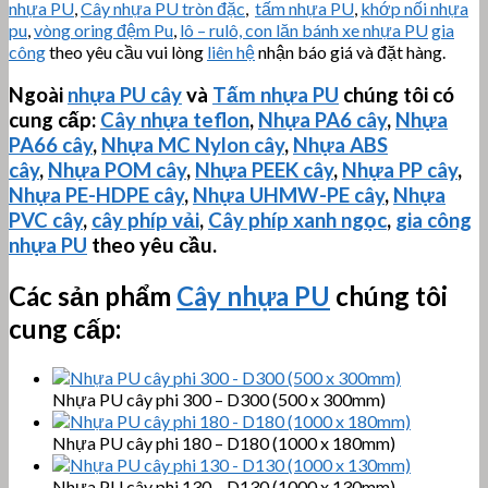
nhựa PU
,
Cây nhựa PU tròn đặc
,
tấm nhựa PU
,
khớp nối nhựa
pu
,
vòng oring đệm Pu
,
lô – rulô, con lăn bánh xe nhựa PU
gia
công
theo yêu cầu vui lòng
liên hệ
nhận báo giá và đặt hàng.
Ngoài
nhựa PU cây
và
Tấm nhựa PU
chúng tôi có
cung cấp:
Cây nhựa teflon
,
Nhựa PA6 cây
,
Nhựa
PA66 cây
,
Nhựa MC Nylon cây
,
Nhựa ABS
cây
,
Nhựa POM cây
,
Nhựa PEEK cây
,
Nhựa PP cây
,
Nhựa PE-HDPE cây
,
Nhựa
UHMW-PE
cây
,
Nhựa
PVC cây
,
cây phíp vải
,
Cây phíp xanh ngọc
,
gia công
nhựa PU
theo yêu cầu.
Các sản phẩm
Cây nhựa PU
chúng tôi
cung cấp:
Nhựa PU cây phi 300 – D300 (500 x 300mm)
Nhựa PU cây phi 180 – D180 (1000 x 180mm)
Nhựa PU cây phi 130 – D130 (1000 x 130mm)