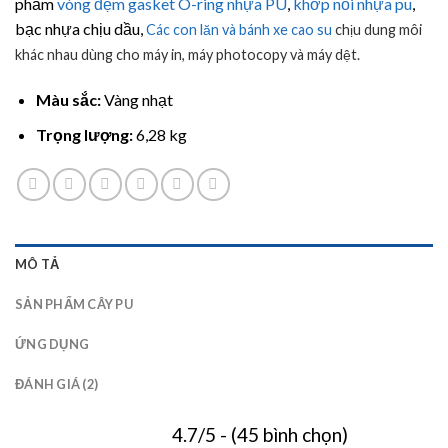
đánh giá
phẩm
vòng đệm
gasket
O-ring nhựa PU
,
khớp nối nhựa pu
,
bạc nhựa chịu dầu,
Các con lăn và bánh xe cao su
chịu dung môi
khác nhau dùng cho máy in, máy photocopy và máy dệt.
Màu sắc:
Vàng nhạt
Trọng lượng:
6,28 kg
MÔ TẢ
SẢN PHẨM CÂY PU
ỨNG DỤNG
ĐÁNH GIÁ (2)
4.7/5 - (45 bình chọn)