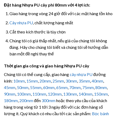
Đặt hàng Nhựa PU cây phi 80mm với 4 lợi ích:
Giao hàng trong vòng 24 giờ đối với các mặt hàng tồn kho
Cây nhựa PU
, chất lượng hạng nhất
Cắt theo kích thước là tùy chọn
Chúng tôi có giá thấp nhất, nếu giá của chúng tôi không
đúng. Hãy cho chúng tôi biết và chúng tôi sẽ hướng dẫn
bạn một đề nghị thay thế
Thời gian gia công và giao hàng Nhựa PU cây
Chúng tôi có thể cung cấp, giao hàng
cây nhựa PU
đường
kính:
10mm
,
15mm
,
20mm
,
25mm
,
30mm
,
35mm
,
40mm
,
45mm
,
50mm
,
55mm
,
60mm
,
65mm
,
70mm
,
75mm
,
80mm
,
90mm
,
100mm
,
110mm
,
120mm
,
130mm
,
140mm
,
150mm
,
180mm
,
200mm
đến
300mm
hoặc theo yêu cầu của khách
hàng trong vòng từ 1 tới 3 ngày đối với các đơn hàng số
lượng ít. Quý khách có nhu cầu tới các sản phẩm:
Bọc bánh