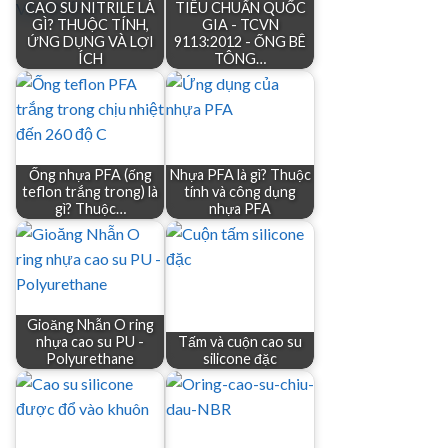
CAO SU NITRILE LÀ
TIÊU CHUẨN QUỐC
GÌ? THUỘC TÍNH,
GIA - TCVN
ỨNG DỤNG VÀ LỢI
9113:2012 - ỐNG BÊ
ÍCH
TÔNG…
Ống nhựa PFA (ống
Nhựa PFA là gì? Thuộc
teflon trắng trong) là
tính và công dụng
gì? Thuộc…
nhựa PFA
Gioăng Nhẫn O ring
nhựa cao su PU -
Tấm và cuộn cao su
Polyurethane
silicone đặc