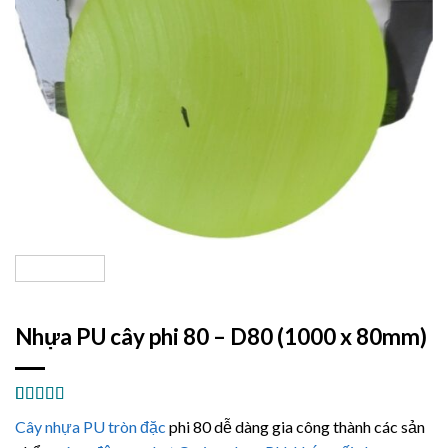
Nhựa PU cây phi 80 – D80 (1000 x 80mm)
5.00
2
trên 5
Cây nhựa PU tròn đặc
phi 80 dễ dàng gia công thành các sản
dựa trên