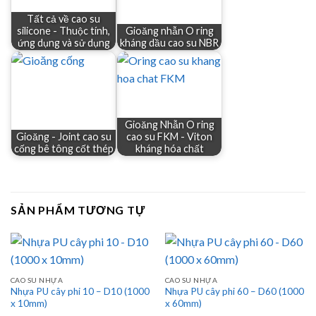
Tất cả về cao su
silicone - Thuộc tính,
Gioăng nhẫn O ring
ứng dụng và sử dụng
kháng dầu cao su NBR
Gioăng Nhẫn O ring
Gioăng - Joint cao su
cao su FKM - Viton
cống bê tông cốt thép
kháng hóa chất
SẢN PHẨM TƯƠNG TỰ
CAO SU NHỰA
CAO SU NHỰA
Nhựa PU cây phi 10 – D10 (1000
Nhựa PU cây phi 60 – D60 (1000
x 10mm)
x 60mm)