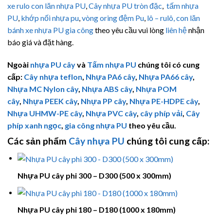
xe rulo con lăn nhựa PU
,
Cây nhựa PU tròn đặc
,
tấm nhựa
PU
,
khớp nối nhựa pu
,
vòng oring đệm Pu
,
lô – rulô, con lăn
bánh xe nhựa PU
gia công
theo yêu cầu vui lòng
liên hệ
nhận
báo giá và đặt hàng.
Ngoài
nhựa PU cây
và
Tấm nhựa PU
chúng tôi có cung
cấp:
Cây nhựa teflon
,
Nhựa PA6 cây
,
Nhựa PA66 cây
,
Nhựa MC Nylon cây
,
Nhựa ABS cây
,
Nhựa POM
cây
,
Nhựa PEEK cây
,
Nhựa PP cây
,
Nhựa PE-HDPE cây
,
Nhựa
UHMW-PE
cây
,
Nhựa PVC cây
,
cây phíp vải
,
Cây
phíp xanh ngọc
,
gia công nhựa PU
theo yêu cầu.
Các sản phẩm
Cây nhựa PU
chúng tôi cung cấp:
Nhựa PU cây phi 300 – D300 (500 x 300mm)
Nhựa PU cây phi 180 – D180 (1000 x 180mm)