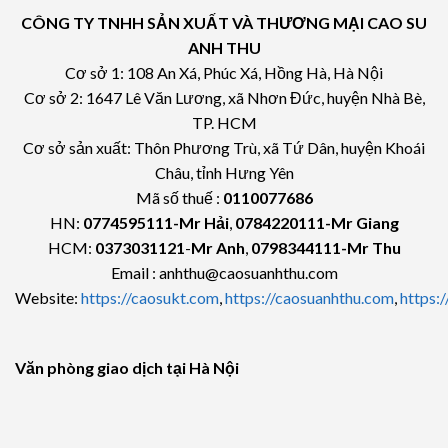
CÔNG TY TNHH SẢN XUẤT VÀ THƯƠNG MẠI CAO SU
ANH THU
Cơ sở 1: 108 An Xá, Phúc Xá, Hồng Hà, Hà Nội
Cơ sở 2: 1647 Lê Văn Lương, xã Nhơn Đức, huyện Nhà Bè,
TP. HCM
Cơ sở sản xuất: Thôn Phương Trù, xã Tứ Dân, huyện Khoái
Châu, tỉnh Hưng Yên
Mã số thuế :
0110077686
HN:
0774595111
-Mr Hải
,
0784220111-Mr Giang
HCM:
0373031121
-
Mr Anh
,
0798344111-Mr Thu
Email : anhthu@caosuanhthu.com
Website:
https://caosukt.com
,
https://caosuanhthu.com
,
https:
Văn phòng giao dịch tại Hà Nội