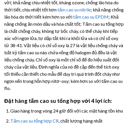
vời; khả năng chịu nhiệt tốt, kháng ozone, chống lão hóa do
thời tiết, chịu nhiệt tốt hơn
tấm cao su nitrile
; khả năng chống
lão hóa do thời tiết kém hơn so với
tấm cao su EPDM
; Khả
năng chống ăn mòn dầu và hóa chất tốt; Tấm cao su tổng hợp
là chất chống cháy, không tự bốc cháy, có thể cháy khi tiếp
xúc với ngọn lửa, tự dập tắt khi ra khỏi lửa và có chỉ số oxy
từ 38-41.
Vật liệu có chỉ số oxy là 27 là vật liệu chống cháy và
bất kỳ tấm cao su nào chứa nồng độ halogen đủ đều là vật
liệu chống cháy.
Chỉ số oxy là một chỉ số để đo hiệu suất đốt
cháy của vật liệu. Định nghĩa của nó đề cập đến thể tích oxy
tối thiểu cần thiết cho mẫu để duy trì quá trình đốt cháy như
ngọn nến trong hỗn hợp nitơ-oxy; kém hơn so với tấm cao su
flo.
Đặt hàng tấm
cao su tổng hợp
với 4 lợi ích:
Giao hàng trong vòng 24 giờ đối với các mặt hàng tồn kho
Tấm cao su tổng hợp CR
, chất lượng hạng nhất