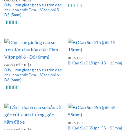
CAO SU KỸ THUẬT
Dây – ron gioăng cao su tròn đặc
chịu hóa chất Fkm – Viton phi 5 –
Được xếp
D5 (5mm)
hạng
5.00
5
sao
Được xếp
hạng
5.00
5
sao
BI CAO SU
Bi Cao Su D15 (phi 15 – 15mm)
CAO SU KỸ THUẬT
Dây – ron gioăng cao su tròn đặc
chịu hóa chất Fkm – Viton phi 6 –
D6 (6mm)
Được xếp
hạng
5.00
5
sao
BI CAO SU
Bi Cao Su D55 (phi 55 – 55mm)