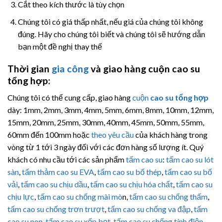
Cắt theo kích thước là tùy chọn
Chúng tôi có giá thấp nhất, nếu giá của chúng tôi không
đúng. Hãy cho chúng tôi biết và chúng tôi sẽ hướng dẫn
bạn một đề nghị thay thế
Thời gian
gia công
và giao hàng cuộn
cao su
tổng hợp
:
Chúng tôi có thể cung cấp, giao hàng
cuộn
cao su tổng hợp
dày: 1mm, 2mm, 3mm, 4mm, 5mm, 6mm, 8mm, 10mm, 12mm,
15mm, 20mm, 25mm, 30mm, 40mm, 45mm, 50mm, 55mm,
60mm đến 100mm hoặc
theo yêu cầu
của khách hàng trong
vòng từ 1 tới 3 ngày đối với các đơn hàng số lượng ít. Quý
khách có nhu cầu tới các sản phẩm
tấm cao su
:
tấm cao su lót
sàn
,
tấm thảm cao su EVA
,
tấm cao su bố thép
,
tấm cao su bố
vải
,
tấm cao su chịu dầu
,
tấm cao su chịu hóa chất
,
tấm cao su
chịu lực
,
tấm cao su chống mài mò
n,
tấm cao su chống thấm
,
tấm cao su chống trơn trượt
,
tấm cao su chống va đập
,
tấm
cao su non
,
tấm cao su xốp bọt
,
tấm cao su chống tính điện
,