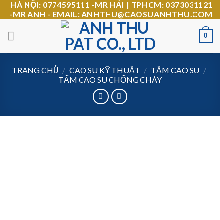
HÀ NỘI: 0774595111 -MR HẢI | TPHCM: 0373031121
Skip
-MR ANH - EMAIL: ANHTHU@CAOSUANHTHU.COM
to
content
0
TRANG CHỦ
/
CAO SU KỸ THUẬT
/
TẤM CAO SU
/
TẤM CAO SU CHỐNG CHÁY