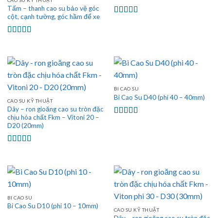
CAO SU KỸ THUẬT
Tấm – thanh cao su bảo vệ góc
cột, cạnh tường, góc hầm để xe
Được xếp
hạng
5.00
5
sao
Được xếp
hạng
5.00
5
sao
BI CAO SU
Bi Cao Su D40 (phi 40 – 40mm)
CAO SU KỸ THUẬT
Dây – ron gioăng cao su tròn đặc
chịu hóa chất Fkm – Vitoni 20 –
Được xếp
D20 (20mm)
hạng
5.00
5
sao
Được xếp
hạng
5.00
5
sao
BI CAO SU
Bi Cao Su D10 (phi 10 – 10mm)
CAO SU KỸ THUẬT
Dây – ron gioăng cao su tròn đặc