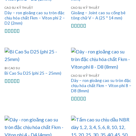
CAO SU KỸ THUẬT
CAO SU KỸ THUẬT
Dây – ron gioăng cao su tròn đặc
Gioăng – Joint cao su cống bê
chịu hóa chất Fkm – Viton phi 2 –
tông chữ V – A (25 * 14 mm)
D2 (2mm)
Được xếp
hạng
5.00
5
Được xếp
sao
hạng
5.00
5
sao
BI CAO SU
Bi Cao Su D25 (phi 25 – 25mm)
CAO SU KỸ THUẬT
Dây – ron gioăng cao su tròn đặc
chịu hóa chất Fkm – Viton phi 8 –
Được xếp
D8 (8mm)
hạng
5.00
5
sao
Được xếp
hạng
5.00
5
sao