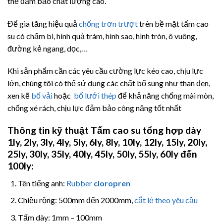
thể đảm bảo chất lượng cao.
Để gia tăng hiệu quả
chống trơn trượt
trên bề mặt tấm cao
su có chấm bi, hình quả trám, hình sao, hình tròn, ô vuông,
đường kẻ ngang, dọc,…
Khi sản phẩm cần các yêu cầu cường lực kéo cao, chịu lực
lớn, chúng tôi có thể sử dụng các chất bổ sung như than đen,
xen kẽ
bố vải
hoặc
bố lưới thép
để khả năng chống mài mòn,
chống xé rách, chịu lực đảm bảo công năng tốt nhất
Thông tin kỹ thuật Tấm cao su tổng hợp dày
1ly, 2ly, 3ly, 4ly, 5ly, 6ly, 8ly, 10ly, 12ly, 15ly, 20ly,
25ly, 30ly, 35ly, 40ly, 45ly, 50ly, 55ly, 60ly đến
100ly:
Tên tiếng anh:
Rubber
cloropren
Chiều rộng: 500mm đến 2000mm,
cắt lẻ theo yêu cầu
Tấm dày: 1mm – 100mm