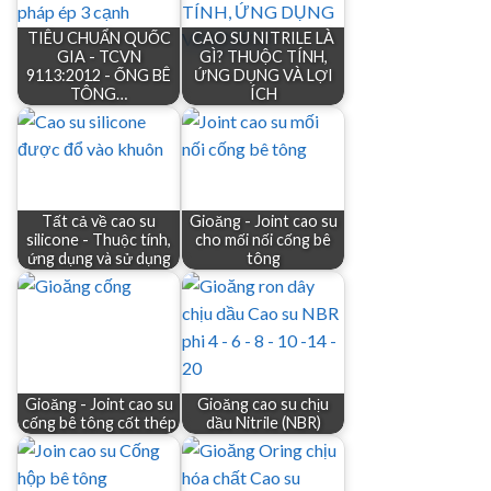
TIÊU CHUẨN QUỐC
CAO SU NITRILE LÀ
GIA - TCVN
GÌ? THUỘC TÍNH,
9113:2012 - ỐNG BÊ
ỨNG DỤNG VÀ LỢI
TÔNG…
ÍCH
Tất cả về cao su
Gioăng - Joint cao su
silicone - Thuộc tính,
cho mối nối cống bê
ứng dụng và sử dụng
tông
Gioăng - Joint cao su
Gioăng cao su chịu
cống bê tông cốt thép
dầu Nitrile (NBR)