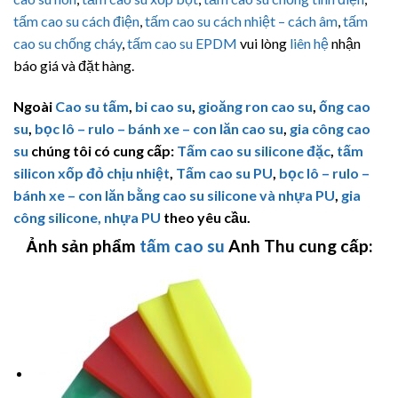
tấm cao su cách điện
,
tấm cao su cách nhiệt – cách âm
,
tấm
cao su chống cháy
,
tấm cao su EPDM
vui lòng
liên hệ
nhận
báo giá và đặt hàng.
Ngoài
Cao su tấm
,
bi cao su
,
gioăng ron cao su
,
ống cao
su
,
bọc lô – rulo – bánh xe – con lăn cao su
,
gia công cao
su
chúng tôi có cung cấp:
Tấm cao su silicone đặc
,
tấm
silicon xốp đỏ chịu nhiệt
,
Tấm cao su PU
,
bọc lô – rulo –
bánh xe – con lăn bằng cao su silicone và nhựa PU
,
gia
công silicone, nhựa PU
theo yêu cầu.
Ảnh sản phẩm
tấm cao su
Anh Thu cung cấp: