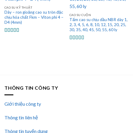
CAO SU KỸ THUẬT
Dây – ron gioăng cao su tròn đặc
CAO SU CUỘN
chịu hóa chất Fkm – Viton phi 4 –
Tấm cao su chịu dầu NBR dày 1,
D4 (4mm)
2, 3, 4, 5, 6, 8, 10, 12, 15, 20, 25,
30, 35, 40, 45, 50, 55, 60 ly
Được xếp
hạng
5.00
5
Được xếp
sao
hạng
5.00
5
sao
THÔNG TIN CÔNG TY
Giới thiệu công ty
Thông tin liên hệ
Thông tin tuyển dụng