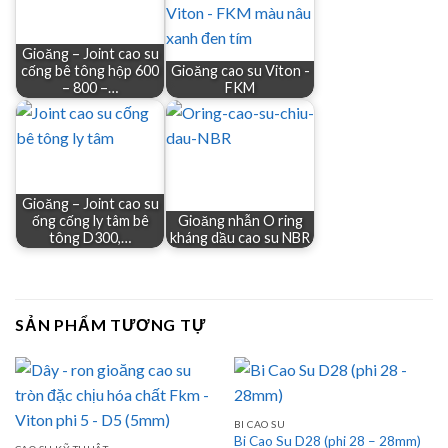
Gioăng – Joint cao su
cống bê tông hộp 600
Gioăng cao su Viton -
– 800 –…
FKM
Gioăng – Joint cao su
ống cống ly tâm bê
Gioăng nhẫn O ring
tông D300,…
kháng dầu cao su NBR
SẢN PHẨM TƯƠNG TỰ
BI CAO SU
Bi Cao Su D28 (phi 28 – 28mm)