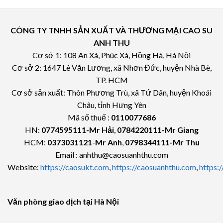
CÔNG TY TNHH SẢN XUẤT VÀ THƯƠNG MẠI CAO SU
ANH THU
Cơ sở 1: 108 An Xá, Phúc Xá, Hồng Hà, Hà Nội
Cơ sở 2: 1647 Lê Văn Lương, xã Nhơn Đức, huyện Nhà Bè,
TP. HCM
Cơ sở sản xuất: Thôn Phương Trù, xã Tứ Dân, huyện Khoái
Châu, tỉnh Hưng Yên
Mã số thuế :
0110077686
HN:
0774595111
-Mr Hải
,
0784220111-Mr Giang
HCM:
0373031121
-
Mr Anh
,
0798344111-Mr Thu
Email : anhthu@caosuanhthu.com
Website:
https://caosukt.com
,
https://caosuanhthu.com
,
https:
Văn phòng giao dịch tại Hà Nội