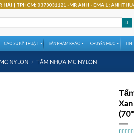
-MR HẢI | TPHCM: 0373031121 -MR ANH - EMAIL: AN
CAO SU KỸ THUẬT
SẢN PHẨM KHÁC
CHUYÊN MỤC
TIN
MC NYLON
/
TẤM NHỰA MC NYLON
Tấm
Xan
(70