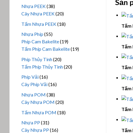
phẩm
Sản 
sản
38
Nhựa PEEK
38
phẩm
sản
20
Cây Nhựa PEEK
20
phẩm
sản
18
Tấm Nhựa PEEK
18
Tấm 
phẩm
sản
55
Nhựa Phíp
55
phẩm
sản
19
Phíp Cam Bakelite
19
Tấm 
phẩm
sản
19
Tấm Phíp Cam Bakelite
19
phẩm
sản
20
Phíp Thủy Tinh
20
phẩm
sản
20
Tấm Phíp Thủy Tinh
20
Tấm 
phẩm
sản
16
Phíp Vải
16
phẩm
sản
16
Cây Phíp Vải
16
Tấm 
phẩm
sản
38
Nhựa POM
38
phẩm
sản
20
Cây Nhựa POM
20
phẩm
sản
Tấm 
18
Tấm Nhựa POM
18
phẩm
sản
31
Nhựa PP
31
phẩm
sản
16
Cây Nhựa PP
16
Tấm 