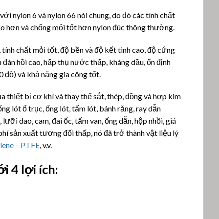
i nylon 6 và nylon 66 nói chung, do đó các tính chất
dẻo hơn và chống mỏi tốt hơn nylon đúc thông thường.
, tính chất mỏi tốt, độ bền và độ kết tinh cao, độ cứng
 đàn hồi cao, hấp thụ nước thấp, kháng dầu, ổn định
 độ) và khả năng gia công tốt.
a thiết bị cơ khí và thay thế sắt, thép, đồng và hợp kim
g lót ổ trục, ống lót, tấm lót, bánh răng, ray dẫn
lưỡi dao, cam, đai ốc, tấm van, ống dẫn, hộp nhồi, giá
phí sản xuất tương đối thấp, nó đã trở thành vật liệu lý
ylene – PTFE
, v.v.
4 lợi ích: