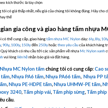
heo kích thước là tùy chọn
 tôi có giá thấp nhất, nếu giá của chúng tôi không đúng. Hãy cho 
thay thế
 gian gia công và giao hàng tấm nhựa M
i có thể cung cấp, giao hàng
tấm nhựa MC Nylon
dày:
6ly
,
8ly
,
10l
y
,
90ly
,
100ly
,
150ly
đến
250ly
hoặc
theo yêu cầu
của khách hàng tr
. Quý khách có nhu cầu tới các sản phẩm về nhựa
Mc Nylon xanh
c
nh
vui lòng
liên hệ
nhận báo giá và đặt hàng.
Nhựa MC Nylon tấm
chúng tôi có cung cấp:
Cao s
 tấm
,
Nhựa PA6 tấm
,
Nhựa PA66 tấm
,
Nhựa PP t
tấm
,
Nhựa PE-HDPE tấm
,
Nhựa
UHMW-PE
tấm
,
Nh
poxy 3240
,
Tấm phíp vải
,
Tấm phíp sừng
,
Tấm phíp
êu cầu.