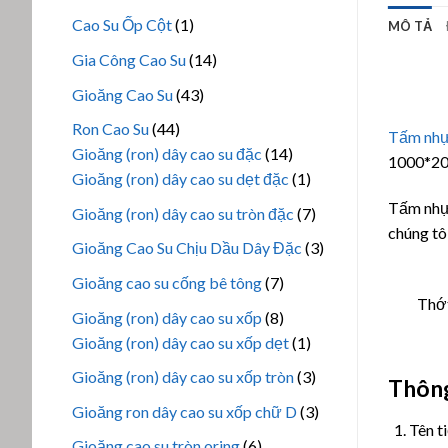
phẩm
sản
1
Cao Su Ốp Cột
1
MÔ TẢ
phẩm
sản
14
Gia Công Cao Su
14
phẩm
sản
43
Gioăng Cao Su
43
phẩm
sản
44
Ron Cao Su
44
Tấm nh
phẩm
sản
14
Gioăng (ron) dây cao su đặc
14
1000*20
phẩm
sản
1
Gioăng (ron) dây cao su dẹt đặc
1
phẩm
sản
Tấm nhựa
7
Gioăng (ron) dây cao su tròn đặc
7
phẩm
chúng tô
sản
3
Gioăng Cao Su Chịu Dầu Dây Đặc
3
phẩm
sản
7
Gioăng cao su cống bê tông
7
phẩm
Thớ
sản
8
Gioăng (ron) dây cao su xốp
8
phẩm
sản
1
Gioăng (ron) dây cao su xốp dẹt
1
phẩm
sản
3
Gioăng (ron) dây cao su xốp tròn
3
Thông
phẩm
sản
3
Gioăng ron dây cao su xốp chữ D
3
phẩm
Tên t
sản
6
Gioăng cao su tròn oring
6