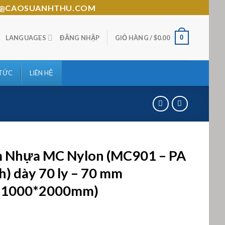
HTHU@CAOSUANHTHU.COM
0
LANGUAGES
ĐĂNG NHẬP
GIỎ HÀNG /
$
0.00
 TỨC
LIÊN HỆ
 Nhựa MC Nylon (MC901 – PA
h) dày 70 ly – 70 mm
*1000*2000mm)