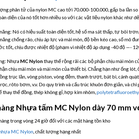
ợng phân tử của nylon MC cao tới 70.000-100.000, gấp ba lần so vớ
oàn diện của nó tốt hơn nhiều so với các vật liệu nylon khác như 
năng: Nó có hiệu suất toàn diện tốt, hệ số ma sát thấp, tự bôi trơn
 năng chống rão, chịu áp lực và mài mòn, độ bền kéo cao, số mô đun
ớc tốt
,
chịu được nhiệt độ (phạm vi nhiệt độ áp dụng -40 độ —- 120
ng: Nhựa
MC Nylon
thay thế rộng rãi các bộ phận chịu mài mòn củ
hận chịu mài mòn và mài mòn của thiết bị. Chẳng hạn như ống lót, ốn
ng trục lăn, vòng piston, vòng đệm, thanh trượt, bát bi, cánh quạt, 
rọc, rôto bơm, v.v. Do quy trình và cấu trúc khuôn đơn giản, và chi 
 thay thế đồng, thép không gỉ, hợp kim nhôm,
polytetrafluoroeth
hàng Nhựa tấm
MC Nylon dày 70 mm với 
hàng trong vòng 24 giờ đối với các mặt hàng tồn kho
nhựa MC Nylon
, chất lượng hạng nhất