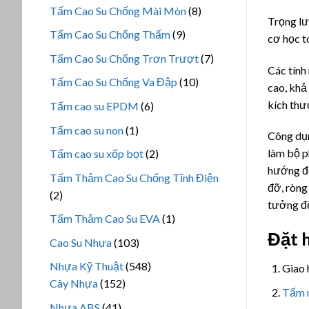
sản
8
Tấm Cao Su Chống Mài Mòn
8
phẩm
Trọng lư
sản
9
Tấm Cao Su Chống Thấm
9
cơ học t
phẩm
sản
7
Tấm Cao Su Chống Trơn Trượt
7
phẩm
Các tính 
sản
10
Tấm Cao Su Chống Va Đập
10
cao, khả
phẩm
sản
kích thư
6
Tấm cao su EPDM
6
phẩm
sản
1
Tấm cao su non
1
Công dụ
phẩm
sản
2
làm bộ p
Tấm cao su xốp bọt
2
phẩm
sản
hướng đồ
Tấm Thảm Cao Su Chống Tĩnh Điện
phẩm
đỡ, ròng 
2
2
tưởng để
sản
1
Tấm Thảm Cao Su EVA
1
phẩm
sản
Đặt 
103
Cao Su Nhựa
103
phẩm
sản
548
Nhựa Kỹ Thuật
548
Giao 
phẩm
152
sản
Cây Nhựa
152
Tấm 
sản
phẩm
41
Nhựa ABS
41