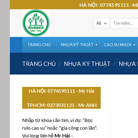
Skip
HÀ NỘI: 0774595111 
to
content
Tìm
kiếm:
TRANG CHỦ
NHỰA KỸ THUẬT
CAO SU NHỰA
TRANG CHỦ
/
NHỰA KỸ THUẬT
/
NHỰA 
HÀ NỘI: 0774595111
- Mr Hải
TPHCM:
0373031121 - Mr ANH
Nhập từ khóa cần tìm, ví dụ: “Bọc
rulo cao su” hoặc "gia công con lăn".
Vui lòng liên hệ
Mr Hải
–