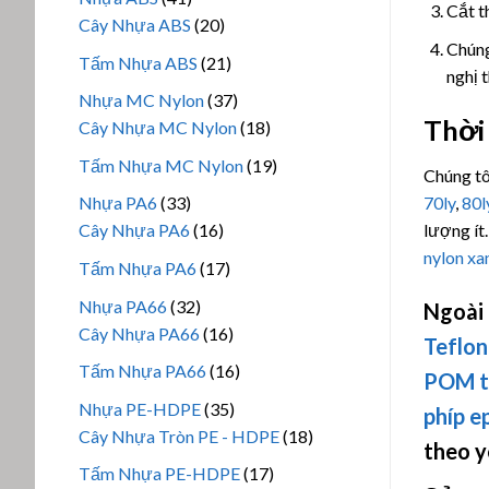
Cắt t
phẩm
sản
20
Cây Nhựa ABS
20
Chúng
phẩm
sản
21
Tấm Nhựa ABS
21
nghị 
phẩm
sản
37
Nhựa MC Nylon
37
phẩm
Thời
sản
18
Cây Nhựa MC Nylon
18
phẩm
sản
19
Tấm Nhựa MC Nylon
19
Chúng tô
phẩm
sản
33
Nhựa PA6
33
70ly
,
80l
phẩm
sản
16
Cây Nhựa PA6
16
lượng ít
phẩm
sản
nylon xa
17
Tấm Nhựa PA6
17
phẩm
sản
32
Nhựa PA66
32
Ngoài
phẩm
sản
16
Cây Nhựa PA66
16
Teflon
phẩm
sản
16
Tấm Nhựa PA66
16
POM 
phẩm
sản
35
Nhựa PE-HDPE
35
phíp
e
phẩm
sản
18
Cây Nhựa Tròn PE - HDPE
18
theo y
phẩm
sản
17
Tấm Nhựa PE-HDPE
17