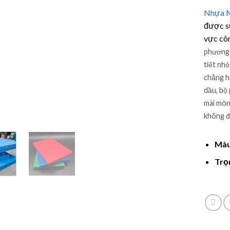
5.00
1
trê
Nhựa M
dựa trê
đánh gi
được sử
vực cô
phương
tiết nhỏ
chẳng h
dầu, bộ
mài mòn
không đ
Màu
Trọ