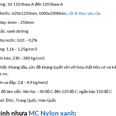
ng : từ 110 Shaw A đến 120 Shaw A
 thước: 620x1220mm, 1000x2000mm,
cắt lẻ theo yêu cầu
dày: 6mm – 250mm
sắc: xanh dương
hụ nước: 0,01 – 0,2%
ọng: 1,16 – 1,25g/cm3
n kéo: 230 – 280 kg/cm2
hất: Kháng dầu, sức đề kháng tuyệt vời với hóa chất hữu cơ và kiềm
 v.v..
n va đập: 2,8 – 4,9 kg/mm2
 độ làm việc: liên tục – 40 độ C đến 120 độ C, ngắn hạn 150 độ C
xứ: Đức, Trung Quốc, Hàn Quốc
tính nhựa
MC Nylon xanh
: