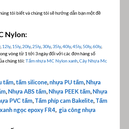
chúng tôi biết và chúng tôi sẽ hướng dẫn bạn một đề
C Nylon:
y
,
12ly
,
15ly
,
20ly
,
25ly
,
30ly
,
35ly
,
40ly
,
45ly
,
50ly
,
60ly
,
ong vòng từ 1 tới 3 ngày đối với các đơn hàng số
ủa chúng tôi:
Tấm nhựa MC Nylon xanh
,
Cây Nhựa Mc
u tấm
,
tấm silicone
,
nhựa PU tấm
,
Nhựa
ấm
,
Nhựa ABS tấm
,
Nhựa PEEK tấm
,
Nhựa
ựa PVC tấm
,
Tấm phíp cam Bakelite
,
Tấm
 xanh ngọc epoxy FR4
,
gia công nhựa