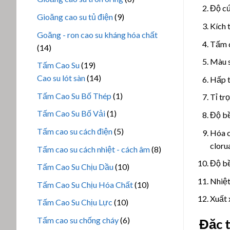
phẩm
Độ cứ
sản
9
Gioăng cao su tủ điện
9
phẩm
Kích
sản
Goăng - ron cao su kháng hóa chất
phẩm
Tấm 
14
14
sản
Màu 
19
Tấm Cao Su
19
phẩm
sản
14
Cao su lót sàn
14
Hấp t
phẩm
sản
1
Tấm Cao Su Bố Thép
1
Tỉ tr
phẩm
sản
1
Tấm Cao Su Bố Vải
1
Độ bề
phẩm
sản
5
Tấm cao su cách điện
5
Hóa c
phẩm
sản
clorua,
8
Tấm cao su cách nhiệt - cách âm
8
phẩm
sản
Độ bề
10
Tấm Cao Su Chịu Dầu
10
phẩm
sản
Nhiệt
10
Tấm Cao Su Chịu Hóa Chất
10
phẩm
sản
Xuất 
10
Tấm Cao Su Chịu Lực
10
phẩm
sản
6
Tấm cao su chống cháy
6
Đăc 
phẩm