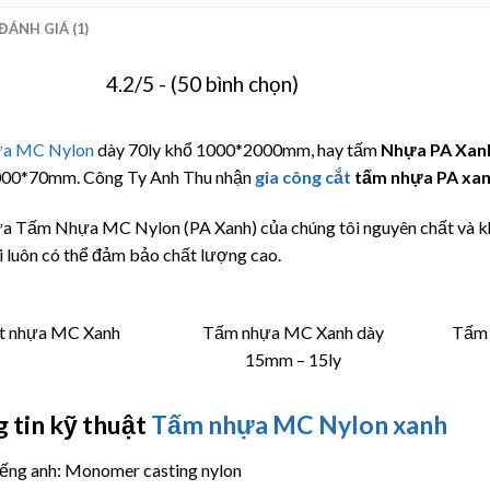
ĐÁNH GIÁ (1)
4.2/5 - (50 bình chọn)
ựa MC Nylon
dày 70ly khổ 1000*2000mm, hay tấm
Nhựa PA Xan
00*70mm. Công Ty Anh Thu nhận
gia công cắt
tấm nhựa PA xa
 Tấm Nhựa MC Nylon (PA Xanh) của chúng tôi nguyên chất và khôn
i luôn có thể đảm bảo chất lượng cao.
t nhựa MC Xanh
Tấm nhựa MC Xanh dày
Tấm 
15mm – 15ly
 tin kỹ thuật
Tấm nhựa MC Nylon xanh
iếng anh: Monomer casting nylon