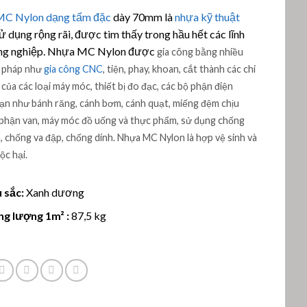
n 5
C Nylon dạng tấm đặc
dày 70mm là
nhựa kỹ thuật
n
á
 dụng rộng rãi, được tìm thấy trong hầu hết các lĩnh
ng nghiệp. Nhựa MC Nylon được
gia công bằng nhiều
 pháp như
gia công CNC
, tiện, phay, khoan, cắt thành các chi
 của các loại máy móc, thiết bị đo đạc, các bộ phận điện
ạn như bánh răng, cánh bơm, cánh quạt, miếng đệm chịu
 phận van, máy móc đồ uống và thực phẩm, sử dụng chống
, chống va đập, chống dính. Nhựa MC Nylon là hợp vệ sinh và
ộc hại.
 sắc:
Xanh dương
ng lượng 1m² :
87,5 kg