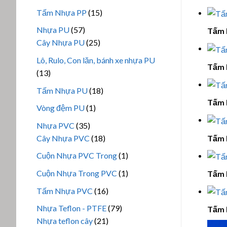
phẩm
sản
15
Tấm Nhựa PP
15
phẩm
sản
57
Nhựa PU
57
Tấm 
phẩm
sản
25
Cây Nhựa PU
25
phẩm
sản
Lô, Rulo, Con lăn, bánh xe nhựa PU
Tấm 
phẩm
13
13
sản
18
Tấm Nhựa PU
18
phẩm
Tấm 
sản
1
Vòng đệm PU
1
phẩm
sản
35
Nhựa PVC
35
phẩm
sản
18
Tấm 
Cây Nhựa PVC
18
phẩm
sản
1
Cuộn Nhựa PVC Trong
1
phẩm
sản
1
Cuộn Nhựa Trong PVC
1
Tấm 
phẩm
sản
16
Tấm Nhựa PVC
16
phẩm
sản
79
Nhựa Teflon - PTFE
79
Tấm 
phẩm
21
sản
Nhựa teflon cây
21