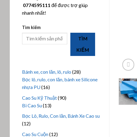
0774595111
để được trợ giúp
nhanh nhất!
Tìm kiếm
TÌM
KIẾM
28
Bánh xe, con lăn, lô, rulo
28
sản
Bọc lô, rulo, con lăn, bánh xe Silicone
16
phẩm
nhựa PU
16
sản
90
Cao Su Kỹ Thuật
90
phẩm
13
sản
Bi Cao Su
13
sản
phẩm
Bọc Lô, Rulo, Con lăn, Bánh Xe Cao su
phẩm
12
12
sản
12
Cao Su Cuộn
12