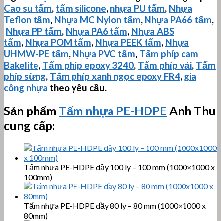
Cao su tấm
,
tấm silicone
,
nhựa PU tấm
,
Nhựa
Teflon tấm
,
Nhựa MC Nylon tấm
,
Nhựa PA66 tấm
,
Nhựa PP tấm
,
Nhựa PA6 tấm
,
Nhựa ABS
tấm
,
Nhựa POM tấm
,
Nhựa PEEK tấm
,
Nhựa
UHMW-PE
tấm
,
Nhựa PVC tấm
,
Tấm phíp cam
Bakelite
,
Tấm phíp
epoxy 3240
,
Tấm phíp vải
,
Tấm
phíp sừng
,
Tấm phíp xanh ngọc epoxy FR4
,
gia
công nhựa
theo yêu cầu.
Sản phẩm
Tấm nhựa PE-HDPE
Anh Thu
cung cấp:
Tấm nhựa PE-HDPE dầy 100 ly – 100 mm (1000×1000 x
100mm)
Tấm nhựa PE-HDPE dầy 80 ly – 80 mm (1000×1000 x
80mm)