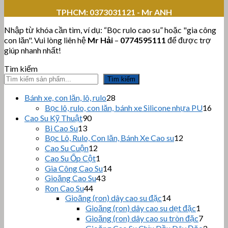
TPHCM:
0373031121 - Mr ANH
Nhập từ khóa cần tìm, ví dụ: “Bọc rulo cao su” hoặc "gia công
con lăn". Vui lòng liên hệ
Mr Hải
–
0774595111
để được trợ
giúp nhanh nhất!
Tìm kiếm
Tìm kiếm
28
Bánh xe, con lăn, lô, rulo
28
sản
16
Bọc lô, rulo, con lăn, bánh xe Silicone nhựa PU
16
phẩm
sản
90
Cao Su Kỹ Thuật
90
sản
phẩ
13
Bi Cao Su
13
sản
phẩm
12
Bọc Lô, Rulo, Con lăn, Bánh Xe Cao su
12
sản
phẩm
12
Cao Su Cuộn
12
sản
phẩm
1
Cao Su Ốp Cột
1
phẩm
sản
14
Gia Công Cao Su
14
phẩm
43
sản
Gioăng Cao Su
43
sản
44
phẩm
Ron Cao Su
44
sản
phẩm
14
Gioăng (ron) dây cao su đặc
14
sản
phẩm
1
Gioăng (ron) dây cao su dẹt đặc
1
phẩm
sản
7
Gioăng (ron) dây cao su tròn đặc
7
phẩm
sản
3