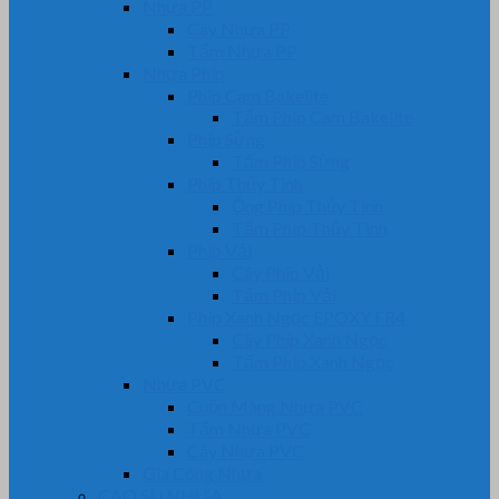
Nhựa PP
Cây Nhựa PP
Tấm Nhựa PP
Nhựa Phíp
Phip Cam Bakelite
Tấm Phíp Cam Bakelite
Phíp Sừng
Tấm Phíp Sừng
Phíp Thủy Tinh
Ống Phíp Thủy Tinh
Tấm Phíp Thủy Tinh
Phíp Vải
Cây Phíp Vải
Tấm Phíp Vải
Phíp Xanh Ngọc EPOXY FR4
Cây Phíp Xanh Ngọc
Tấm Phíp Xanh Ngọc
Nhựa PVC
Cuộn Màng Nhựa PVC
Tấm Nhựa PVC
Cây Nhựa PVC
Gia Công Nhựa
CAO SU NHỰA