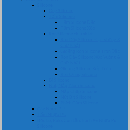
Silicone
Ống Silicone
Tấm Silicone
Tấm Silicone Đặc
Tấm Silicone Xốp
Ron Silicone chịu nhiệt
Ron Dây Silicone Đặc Vuông &
Chữ Nhật
Gioăng Ron Silicone Tròn Đặc
Ron Dây Silicone Xốp Vuông &
Chữ Nhật
Gioăng Silicone Xốp Tròn
Ron Oring Silicone
Bi Silicone
Nút, Nắp, Núm Silicone
Nắp Chụp Silicone
Nút Bịt Silicone
Phích Cắm Silicone
Cây Nhựa PU
Tấm Nhựa PU
Bọc Lô, Rulô, Con Lăn, Bánh Xe Nhựa Pu,
Silicone