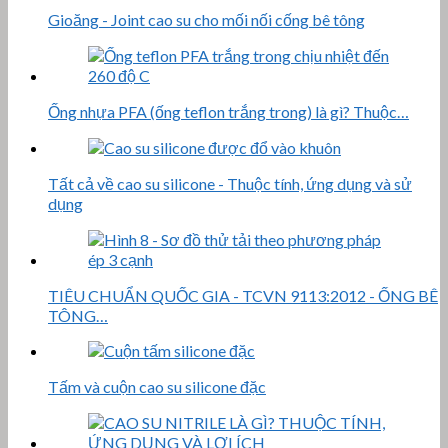
Gioăng - Joint cao su cho mối nối cống bê tông
Ống nhựa PFA (ống teflon trắng trong) là gì? Thuộc…
Tất cả về cao su silicone - Thuộc tính, ứng dụng và sử
dụng
TIÊU CHUẨN QUỐC GIA - TCVN 9113:2012 - ỐNG BÊ
TÔNG…
Tấm và cuộn cao su silicone đặc