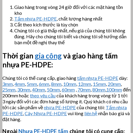
Giao hàng trong vòng 24 giờ đối với các mặt hàng tồn
kho
Tấm nhựa PE-HDPE
, chất lượng hạng nhất
Cắt theo kích thước là tùy chọn
Chúng tôi có giá thấp nhất, nếu giá của chúng tôi không
đúng. Hãy cho chúng tôi biết và chúng tôi sẽ hướng dẫn
bạn một đề nghị thay thế
Thời gian
gia công
và giao hàng tấm
nhựa PE-HDPE:
Chúng tôi có thể cung cấp, giao hàng
tấm nhựa PE-HDPE
dày:
3mm
,
4mm
,
5mm
,
6mm
,
8mm
,
10mm
,
12mm
,
15mm
,
20mm
,
25mm
,
30mm
,
40mm
,
50mm
,
60mm
,
70mm
,
80mm
,
100mm
đến
200mm hoặc
theo yêu cầu
của khách hàng trong vòng từ 1 tới
3 ngày đối với các đơn hàng số lượng ít. Quý khách có nhu cầu
tới các sản phẩm về
nhựa PE-HDPE
của chúng tôi:
Tấm nhựa
PE-HDPE
,
Cây Nhựa PE-HDPE
vui lòng
liên hệ
nhận báo giá và
đặt hàng.
Ngoài
Nhựa PE-HDPE tấm
chúng tôi có cung cấp: