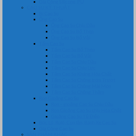
Gia Công Silicone, PU
CAO SU KỸ THUẬT
Bi Cao Su
Ống Cao Su
Ống Cao Su Chịu Dầu
Ống Cao Su Bố Thép
Ống Cao Su Bố Vải
Tấm Cao Su
Tấm Cao Su Bố Thép
Tấm Cao Su Bố Vải
Tấm Cao Su Chịu Dầu
Tấm Cao Su Chịu Lực
Tấm Cao Su Kháng Hóa Chất
Tấm Cao Su Chống trơn Trượt
Tấm Cao Su Chống Mài Mòn
Tấm Cao Su Chống Thấm
Ron Gioăng Cao Su
Ron – gioăng Cao Su Chịu Dầu
Ron Gioăng Cao Su chịu Hóa Chất
Gioăng Cao Su Tủ Điện
Bọc Lô, Rulô, Con lăn, Bánh Xe Cao Su
Gia Công Cao Su
SẢN PHẨM KHÁC