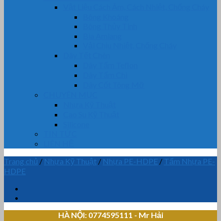
Vật Liệu Cách Âm, Cách Nhiệt, Chống Cháy
Bông Khoáng
Bông Thủy Tinh
Bìa Amiang
Vải Chịu Nhiệt, Chống Cháy
Dây Tết Chèn
Dây Tẩm Teflon
Dây Tẩm Chì
Dây Cốt Tông Mỡ
CHUYÊN MỤC
Nhựa Kỹ Thuật
Cao Su Kỹ Thuật
Silicone
TIN TỨC
LIÊN HỆ
Trang chủ
/
Nhựa Kỹ Thuật
/
Nhựa PE-HDPE
/
Tấm Nhựa PE-
HDPE
HÀ NỘI: 0774595111
- Mr Hải