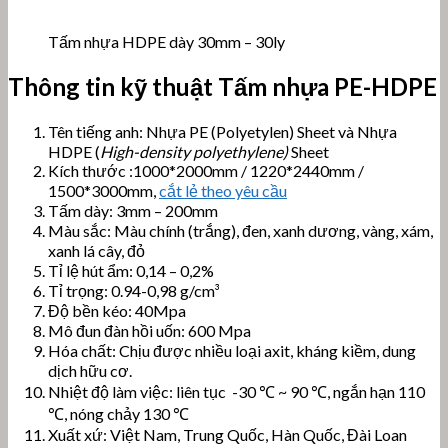
Tấm nhựa HDPE dày 30mm – 30ly
Thông tin kỹ thuật Tấm nhựa PE-HDPE
Tên tiếng anh: Nhựa PE (Polyetylen) Sheet và Nhựa
HDPE (
High-density polyethylene)
Sheet
Kích thước :1000*2000mm / 1220*2440mm /
1500*3000mm,
cắt lẻ theo yêu cầu
Tấm dày: 3mm – 200mm
Màu sắc: Màu chính (trắng), đen, xanh dương, vàng, xám,
xanh lá cây, đỏ
Tỉ lệ hút ẩm: 0,14 – 0,2%
Tỉ trọng: 0.94-0,98 g/cm³
Độ bền kéo: 40Mpa
Mô đun đàn hồi uốn: 600 Mpa
Hóa chất: Chịu được nhiều loại axit, kháng kiềm, dung
dịch hữu cơ.
Nhiệt độ làm việc: liên tục -30 ℃ ~ 90 ℃, ngắn hạn 110
℃, nóng chảy 130 ℃
Xuất xứ: Việt Nam, Trung Quốc, Hàn Quốc, Đài Loan