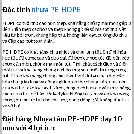
Đặc tính
nhựa PE-HDPE
:
HDPE có
tuổi thọ cao hơn thép, khả năng chống mài mòn gấp 3
đến 7 lần thép cacbon và thép không gỉ; hệ số ma sát nhỏ, vật
liệu tự bôi trơn, không hấp thụ, không liên kết, cường độ chịu
va đập cao, tốt toàn diện.
PE-HDPE có khả năng chịu nhiệt và chịu lạnh tốt, ổn định hóa
học tốt, độ cứng cao và dẻo dai, độ bền cơ học tốt, độ bền kéo,
chống ăn mòn, chống mài mòn tốt.
Tính chất cách điện và điện
môi tốt và khả năng chống nứt do ứng suất môi trường cũng
tốt. PE có khả năng chống chịu tuyệt vời đối với hầu hết các
hóa chất gia dụng và công nghiệp, có thể chống lại sự ăn mòn
của hầu hết các loại axit, kiềm, dung dịch hữu cơ và nước nóng,
cách điện tốt, dễ hàn.. Polyetylen không hút ẩm và có khả năng
chống hơi nước tốt cho các ứng dụng đóng gói, không độc hại
và vô hại..
Đặt hàng Nhựa tấm
PE-HDPE dày 10
mm với 4 lợi ích: