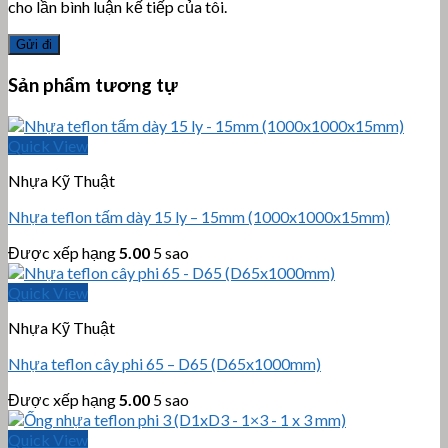
cho lần bình luận kế tiếp của tôi.
Sản phẩm tương tự
Quick View
Nhựa Kỹ Thuật
Nhựa teflon tấm dày 15 ly – 15mm (1000x1000x15mm)
Được xếp hạng
5.00
5 sao
Quick View
Nhựa Kỹ Thuật
Nhựa teflon cây phi 65 – D65 (D65x1000mm)
Được xếp hạng
5.00
5 sao
Quick View