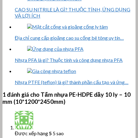
CAO SU NITRILE LÀ GÌ? THUỘC TÍNH, ỨNG DỤNG
VÀ LỢI ÍCH
Địa chỉ cung cấp gioăng cao su cống bê tông uy tín…
Nhựa PFA là gì? Thuộc tính và công dụng nhựa PFA
Nhựa PTFE (teflon) là gì? thành phần cấu tạo và ứng…
1 đánh giá cho
Tấm nhựa PE-HDPE dầy 10 ly – 10
mm (10*1200*2450mm)
Được xếp hạng
5
5 sao