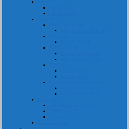
Nhựa PP
Cây Nhựa PP
Tấm Nhựa PP
Nhựa Phíp
Phip Cam Bakelite
Tấm Phíp Cam Bakelite
Phíp Sừng
Tấm Phíp Sừng
Phíp Thủy Tinh
Ống Phíp Thủy Tinh
Tấm Phíp Thủy Tinh
Phíp Vải
Cây Phíp Vải
Tấm Phíp Vải
Phíp Xanh Ngọc EPOXY FR4
Cây Phíp Xanh Ngọc
Tấm Phíp Xanh Ngọc
Nhựa PVC
Cuộn Màng Nhựa PVC
Tấm Nhựa PVC
Cây Nhựa PVC
Gia Công Nhựa
CAO SU NHỰA