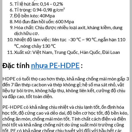
Tỉ lệ hút ẩm: 0,14 – 0,2%
Tỉ trọng: 0.94-0,98 g/cm³
Độ bền kéo: 40Mpa
Mô đun đàn hồi uốn: 600 Mpa
Hóa chất: Chịu được nhiều loại axit, kháng kiềm, dung
dịch hữu cơ.
Nhiệt độ làm việc: liên tục -30 ℃ ~ 90 ℃, ngắn hạn 110
℃, nóng chảy 130 ℃
Xuất xứ: Việt Nam, Trung Quốc, Hàn Quốc, Đài Loan
Đặc tính
nhựa PE-HDPE
:
HDPE có
tuổi thọ cao hơn thép, khả năng chống mài mòn gấp 3
đến 7 lần thép cacbon và thép không gỉ; hệ số ma sát nhỏ, vật
liệu tự bôi trơn, không hấp thụ, không liên kết, cường độ chịu
va đập cao, tốt toàn diện.
PE-HDPE có khả năng chịu nhiệt và chịu lạnh tốt, ổn định hóa
học tốt, độ cứng cao và dẻo dai, độ bền cơ học tốt, độ bền kéo,
chống ăn mòn, chống mài mòn tốt.
Tính chất cách điện và điện
môi tốt và khả năng chống nứt do ứng suất môi trường cũng
tốt. PE có khả năng chống chịu tuyệt vời đối với hầu hết các