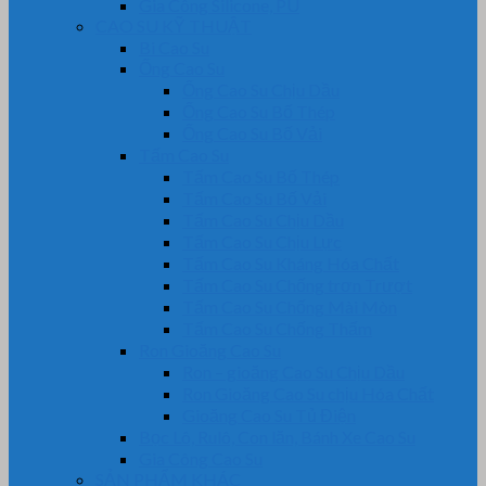
Gia Công Silicone, PU
CAO SU KỸ THUẬT
Bi Cao Su
Ống Cao Su
Ống Cao Su Chịu Dầu
Ống Cao Su Bố Thép
Ống Cao Su Bố Vải
Tấm Cao Su
Tấm Cao Su Bố Thép
Tấm Cao Su Bố Vải
Tấm Cao Su Chịu Dầu
Tấm Cao Su Chịu Lực
Tấm Cao Su Kháng Hóa Chất
Tấm Cao Su Chống trơn Trượt
Tấm Cao Su Chống Mài Mòn
Tấm Cao Su Chống Thấm
Ron Gioăng Cao Su
Ron – gioăng Cao Su Chịu Dầu
Ron Gioăng Cao Su chịu Hóa Chất
Gioăng Cao Su Tủ Điện
Bọc Lô, Rulô, Con lăn, Bánh Xe Cao Su
Gia Công Cao Su
SẢN PHẨM KHÁC