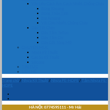
Vật Liệu Cách Âm, Cách Nhiệt, Chống Cháy
Bông Khoáng
Bông Thủy Tinh
Bìa Amiang
Vải Chịu Nhiệt, Chống Cháy
Dây Tết Chèn
Dây Tẩm Teflon
Dây Tẩm Chì
Dây Cốt Tông Mỡ
CHUYÊN MỤC
Nhựa Kỹ Thuật
Cao Su Kỹ Thuật
Silicone
TIN TỨC
LIÊN HỆ
Trang chủ
/
Nhựa Kỹ Thuật
/
Nhựa PE-HDPE
/
Tấm Nhựa PE-
HDPE
HÀ NỘI: 0774595111
- Mr Hải