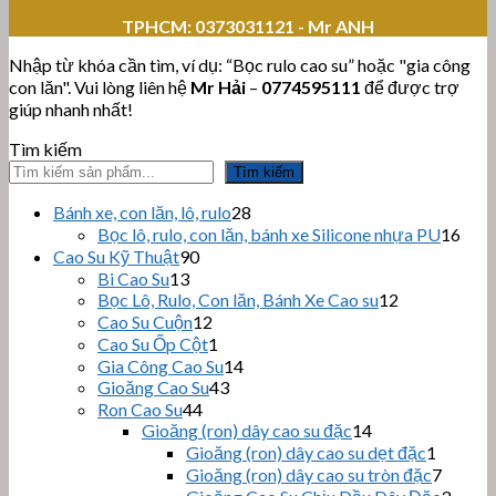
TPHCM:
0373031121 - Mr ANH
Nhập từ khóa cần tìm, ví dụ: “Bọc rulo cao su” hoặc "gia công
con lăn". Vui lòng liên hệ
Mr Hải
–
0774595111
để được trợ
giúp nhanh nhất!
Tìm kiếm
Tìm kiếm
28
Bánh xe, con lăn, lô, rulo
28
sản
16
Bọc lô, rulo, con lăn, bánh xe Silicone nhựa PU
16
phẩm
sản
90
Cao Su Kỹ Thuật
90
sản
phẩ
13
Bi Cao Su
13
sản
phẩm
12
Bọc Lô, Rulo, Con lăn, Bánh Xe Cao su
12
sản
phẩm
12
Cao Su Cuộn
12
sản
phẩm
1
Cao Su Ốp Cột
1
phẩm
sản
14
Gia Công Cao Su
14
phẩm
43
sản
Gioăng Cao Su
43
sản
44
phẩm
Ron Cao Su
44
sản
phẩm
14
Gioăng (ron) dây cao su đặc
14
sản
phẩm
1
Gioăng (ron) dây cao su dẹt đặc
1
phẩm
sản
7
Gioăng (ron) dây cao su tròn đặc
7
phẩm
sản
3