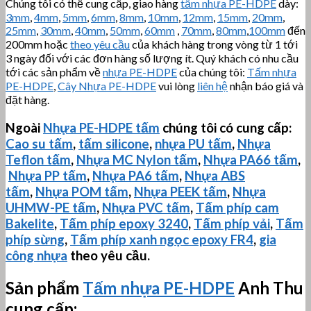
Chúng tôi có thể cung cấp, giao hàng
tấm nhựa PE-HDPE
dày:
3mm
,
4mm
,
5mm
,
6mm
,
8mm
,
10mm
,
12mm
,
15mm
,
20mm
,
25mm
,
30mm
,
40mm
,
50mm
,
60mm
,
70mm
,
80mm
,
100mm
đến
200mm hoặc
theo yêu cầu
của khách hàng trong vòng từ 1 tới
3 ngày đối với các đơn hàng số lượng ít. Quý khách có nhu cầu
tới các sản phẩm về
nhựa PE-HDPE
của chúng tôi:
Tấm nhựa
PE-HDPE
,
Cây Nhựa PE-HDPE
vui lòng
liên hệ
nhận báo giá và
đặt hàng.
Ngoài
Nhựa PE-HDPE tấm
chúng tôi có cung cấp:
Cao su tấm
,
tấm silicone
,
nhựa PU tấm
,
Nhựa
Teflon tấm
,
Nhựa MC Nylon tấm
,
Nhựa PA66 tấm
,
Nhựa PP tấm
,
Nhựa PA6 tấm
,
Nhựa ABS
tấm
,
Nhựa POM tấm
,
Nhựa PEEK tấm
,
Nhựa
UHMW-PE
tấm
,
Nhựa PVC tấm
,
Tấm phíp cam
Bakelite
,
Tấm phíp
epoxy 3240
,
Tấm phíp vải
,
Tấm
phíp sừng
,
Tấm phíp xanh ngọc epoxy FR4
,
gia
công nhựa
theo yêu cầu.
Sản phẩm
Tấm nhựa PE-HDPE
Anh Thu
cung cấp: