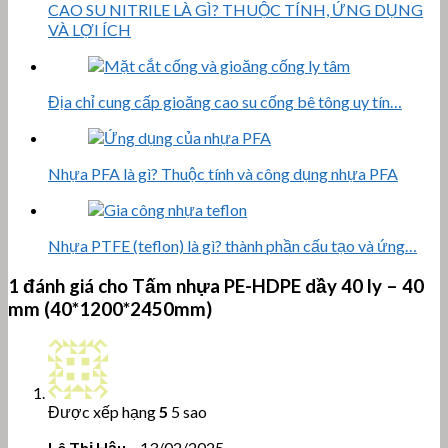
CAO SU NITRILE LÀ GÌ? THUỘC TÍNH, ỨNG DỤNG
VÀ LỢI ÍCH
Địa chỉ cung cấp gioăng cao su cống bê tông uy tín…
Nhựa PFA là gì? Thuộc tính và công dụng nhựa PFA
Nhựa PTFE (teflon) là gì? thành phần cấu tạo và ứng…
1 đánh giá cho
Tấm nhựa PE-HDPE dầy 40 ly – 40
mm (40*1200*2450mm)
Được xếp hạng
5
5 sao
Lê Thị Hậu
–
13/02/2025