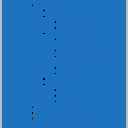
Silicone
Ống Silicone
Tấm Silicone
Tấm Silicone Đặc
Tấm Silicone Xốp
Ron Silicone chịu nhiệt
Ron Dây Silicone Đặc Vuông &
Chữ Nhật
Gioăng Ron Silicone Tròn Đặc
Ron Dây Silicone Xốp Vuông &
Chữ Nhật
Gioăng Silicone Xốp Tròn
Ron Oring Silicone
Bi Silicone
Nút, Nắp, Núm Silicone
Nắp Chụp Silicone
Nút Bịt Silicone
Phích Cắm Silicone
Cây Nhựa PU
Tấm Nhựa PU
Bọc Lô, Rulô, Con Lăn, Bánh Xe Nhựa Pu,
Silicone