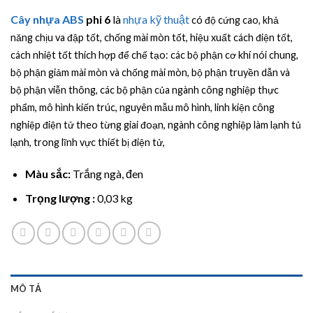
5.00
1
trên 5
Cây nhựa ABS
phi 6
là
nhựa kỹ thuật
có độ cứng cao, khả
dựa trên
đánh giá
năng chịu va đập tốt, chống mài mòn tốt, hiệu xuất cách điện tốt,
cách nhiệt tốt thích hợp để chế tạo: các bộ phận cơ khí nói chung,
bộ phận giảm mài mòn và chống mài mòn, bộ phận truyền dẫn và
bộ phận viễn thông, các bộ phận của ngành công nghiệp thực
phẩm, mô hình kiến ​​trúc, nguyên mẫu mô hình, linh kiện công
nghiệp điện tử theo từng giai đoạn, ngành công nghiệp làm lạnh tủ
lạnh, trong lĩnh vực thiết bị điện tử,
Màu sắc:
Trắng ngà, đen
Trọng lượng :
0,03 kg
MÔ TẢ