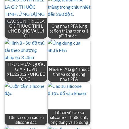
CAO SU NITRILE LÀ
GÌ? THUỘC TÍNH,
Ống nhựa PFA (ống
ỨNG DỤNG VÀ LỢI
teflon trắng trong) là
ÍCH
gì? Thuộc…
TIÊU CHUẨN QUỐC
GIA - TCVN
Nhựa PFA là gì? Thuộc
9113:2012 - ỐNG BÊ
tính và công dụng
TÔNG…
nhựa PFA
Tất cả về cao su
Tấm và cuộn cao su
silicone - Thuộc tính,
silicone đặc
ứng dụng và sử dụng