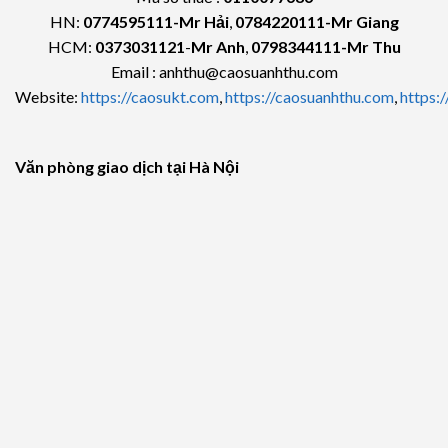
HN:
0774595111
-Mr Hải
,
0784220111-Mr Giang
HCM:
0373031121
-
Mr Anh
,
0798344111-Mr Thu
Email : anhthu@caosuanhthu.com
Website:
https://caosukt.com
,
https://caosuanhthu.com
,
https:
Văn phòng giao dịch tại Hà Nội