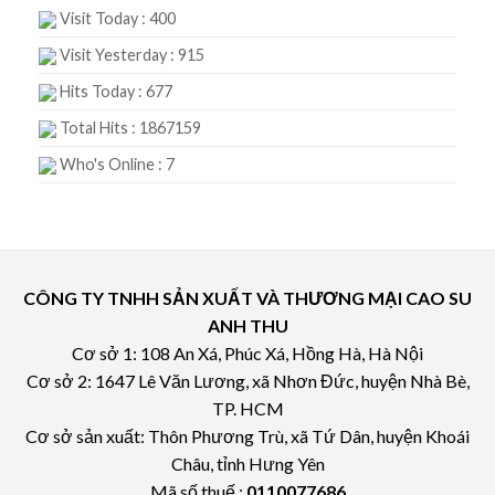
Visit Today : 400
Visit Yesterday : 915
Hits Today : 677
Total Hits : 1867159
Who's Online : 7
CÔNG TY TNHH SẢN XUẤT VÀ THƯƠNG MẠI CAO SU
ANH THU
Cơ sở 1: 108 An Xá, Phúc Xá, Hồng Hà, Hà Nội
Cơ sở 2: 1647 Lê Văn Lương, xã Nhơn Đức, huyện Nhà Bè,
TP. HCM
Cơ sở sản xuất: Thôn Phương Trù, xã Tứ Dân, huyện Khoái
Châu, tỉnh Hưng Yên
Mã số thuế :
0110077686