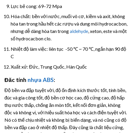
Lực bẻ cong: 69–72 Mpa
Hóa chất: bền với nước, muối vô cơ, kiềm và axit, không
hòa tan trong hầu hết các rượu và dung môi hydrocacbon,
nhưng dễ dàng hòa tan trong
aldehyde
, xeton, este và một
số hydrocacbon clo.
Nhiệt độ làm việc: liên tục -50 ℃ ~ 70 ℃, ngắn hạn 90 độ
C
Xuất xứ: Đức, Trung Quốc, Hàn Quốc
Đăc tính
nhựa ABS
:
Độ bền va đập tuyệt vời, độ ổn định kích thước tốt, tính bền,
đúc và gia công tốt, độ bền cơ học cao, độ cứng cao, độ hấp
thụ nước thấp, chống ăn mòn tốt, kết nối đơn giản, không
độc và không vị, với hiệu suất hóa học và cách điện tuyệt vời.
Nó có thể chịu nhiệt và không bị biến dạng, và nó cũng có độ
bền va đập cao ở nhiệt độ thấp. Đây cũng là chất liệu cứng,