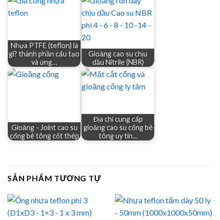
Nhựa PTFE (teflon) là
gì? thành phần cấu tạo
Gioăng cao su chịu
và ứng…
dầu Nitrile (NBR)
Địa chỉ cung cấp
Gioăng - Joint cao su
gioăng cao su cống bê
cống bê tông cốt thép
tông uy tín…
SẢN PHẨM TƯƠNG TỰ