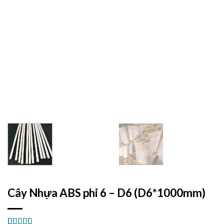
Cây Nhựa ABS phi 6 – D6 (D6*1000mm)