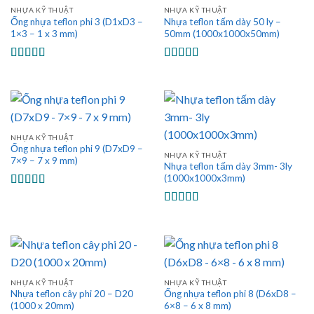
NHỰA KỸ THUẬT
NHỰA KỸ THUẬT
Ống nhựa teflon phi 3 (D1xD3 –
Nhựa teflon tấm dày 50 ly –
1×3 – 1 x 3 mm)
50mm (1000x1000x50mm)
Được xếp
Được xếp
hạng
5.00
5
hạng
5.00
5
sao
sao
NHỰA KỸ THUẬT
Ống nhựa teflon phi 9 (D7xD9 –
NHỰA KỸ THUẬT
7×9 – 7 x 9 mm)
Nhựa teflon tấm dày 3mm- 3ly
(1000x1000x3mm)
Được xếp
hạng
5.00
5
Được xếp
sao
hạng
5.00
5
sao
NHỰA KỸ THUẬT
NHỰA KỸ THUẬT
Nhựa teflon cây phi 20 – D20
Ống nhựa teflon phi 8 (D6xD8 –
(1000 x 20mm)
6×8 – 6 x 8 mm)