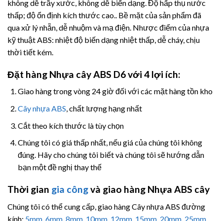
không dễ trầy xước, không dễ biến dạng. Độ hấp thụ nước
thấp; độ ổn định kích thước cao.. Bề mặt của sản phẩm đã
qua xử lý nhẵn, dễ nhuộm và mạ điện. Nhược điểm của nhựa
kỹ thuật ABS: nhiệt độ biến dạng nhiệt thấp, dễ cháy, chịu
thời tiết kém.
Đặt hàng Nhựa cây
ABS D6 với 4 lợi ích:
Giao hàng trong vòng 24 giờ đối với các mặt hàng tồn kho
Cây nhựa ABS
, chất lượng hạng nhất
Cắt theo kích thước là tùy chọn
Chúng tôi có giá thấp nhất, nếu giá của chúng tôi không
đúng. Hãy cho chúng tôi biết và chúng tôi sẽ hướng dẫn
bạn một đề nghị thay thế
Thời gian
gia công
và giao hàng Nhựa ABS cây
Chúng tôi có thể cung cấp, giao hàng Cây nhựa ABS đường
kính:
5mm
,
6mm
,
8mm
,
10mm
,
12mm
,
15mm
,
20mm
,
25mm
,