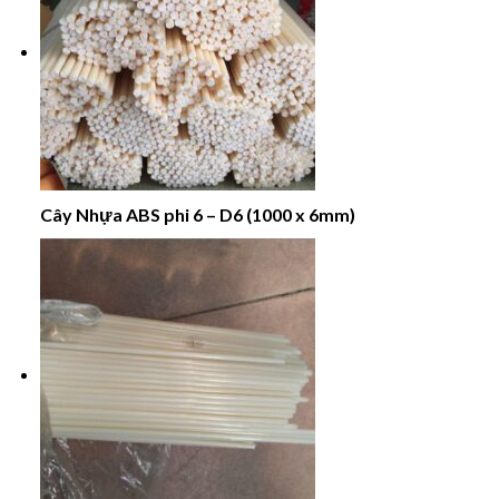
Cây Nhựa ABS phi 6 – D6 (1000 x 6mm)