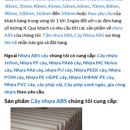
30mm
,
35mm
,
40mm
,
45mm
,
50mm
,
60mm
,
70mm
,
80mm
,
90mm
,
100mm
,
160mm
đến
330mm
hoặc
theo yêu cầu
của
khách hàng trong vòng từ 1 tới 3 ngày đối với các đơn hàng
số lượng ít. Quý khách có nhu cầu tới các sản phẩm về
nhựa
ABS
của chúng tôi:
Tấm nhựa ABS
,
Cây Nhựa ABS
vui lòng
liên hệ
nhận báo giá và đặt hàng.
Ngoài
Nhựa ABS cây
chúng tôi có cung cấp:
Cây nhựa
teflon
,
Nhựa PP cây
,
Nhựa PA66 cây
,
Nhựa MC Nylon
cây
,
Nhựa PA6 cây
,
nhựa PU cây
,
Nhựa PEEK cây
,
Nhựa
POM cây
,
Nhựa PE-HDPE cây
,
Nhựa
UHMW-PE
cây
,
Nhựa PVC cây
,
cây phíp vải
,
Cây phíp xanh ngọc
,
gia công
nhựa
theo yêu cầu.
Sản phẩm
Cây nhựa ABS
chúng tôi cung cấp: