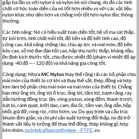
gấp ba lần so với nylon 6 và nylon 66 nói chung, do đó các tính
chất cơ học toàn diện của nó tốt hơn nhiều so với các vật liệu
nylon khác như dẻo hơn và chống mỏi tốt hơn nylon đúc thông
thường.
Các tính năng: Nó có hiệu suất toàn diện tốt, hệ số ma sát thấp,
tự bôi trơn, tính chất mỏi tốt, độ bền và độ kết tinh cao, độ
cứng cao, khả năng chống rão, chịu áp lực và mài mòn, độ bền
kéo cao, số mô đun đàn hồi cao, hấp thụ nước thấp, kháng dầu,
ổn định kích thước tốt
,
chịu được nhiệt độ (phạm vi nhiệt độ áp
dụng -40 độ —- 120 độ) và khả năng gia công tốt.
Công dụng: Nhựa
MC Nylon
thay thế rộng rãi các bộ phận chịu
mài mòn của thiết bị cơ khí và thay thế sắt, thép, đồng và hợp
kim làm bộ phận chịu mài mòn và mài mòn của thiết bị. Chẳng
hạn như ống lót, ống lót ổ trục, ống lót, tấm lót, bánh răng, ray
dẫn hướng đồng trục lăn, vòng piston, vòng đệm, thanh trượt,
bát bi, cánh quạt, lưỡi dao, cam, đai ốc, tấm van, ống dẫn, hộp
nhồi, giá đỡ, ròng rọc, rôto bơm, v.v. Do quy trình và cấu trúc
khuôn đơn giản, và chi phí sản xuất tương đối thấp, nó đã trở
thành vật liệu lý tưởng để thay thế đồng, thép không gỉ, hợp
kim nhôm,
polytetrafluoroethylene – PTFE
, v.v.