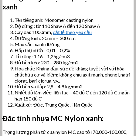
xanh
Tên tiếng anh: Monomer casting nylon
Độ cứng : từ 110 Shaw A đến 120 Shaw A
Cây dài: 1000mm,
cắt lẻ theo yêu cầu
Đường kính: 20mm – 300mm
Màu sắc: xanh dương
Hấp thụ nước: 0,01 – 0,2%
Tỉ trọng: 1,16 – 1,25g/cm3
Độ bền kéo: 230 – 280 kg/cm2
Hóa chất: Kháng dầu, sức đề kháng tuyệt vời với hóa
chất hữu cơ và kiềm; không chịu axit mạnh, phenol, natri
clorat, bari clorua, v.v..
Độ bền va đập: 2,8 – 4,9 kg/mm2
Nhiệt độ làm việc: liên tục – 40 độ C đến 120 độ C, ngắn
hạn 150 độ C
Xuất xứ: Đức, Trung Quốc, Hàn Quốc
Đăc tính nhựa MC Nylon xanh:
Trọng lượng phân tử của nylon MC cao tới 70.000-100.000,