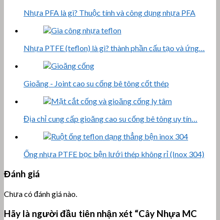
Nhựa PFA là gì? Thuộc tính và công dụng nhựa PFA
Nhựa PTFE (teflon) là gì? thành phần cấu tạo và ứng…
Gioăng - Joint cao su cống bê tông cốt thép
Địa chỉ cung cấp gioăng cao su cống bê tông uy tín…
Ống nhựa PTFE bọc bện lưới thép không rỉ (Inox 304)
Đánh giá
Chưa có đánh giá nào.
Hãy là người đầu tiên nhận xét “Cây Nhựa MC