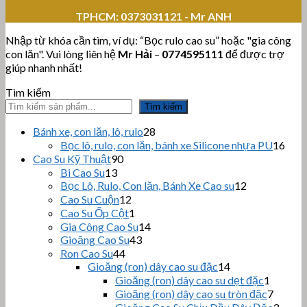
TPHCM:
0373031121 - Mr ANH
Nhập từ khóa cần tìm, ví dụ: “Bọc rulo cao su” hoặc "gia công
con lăn". Vui lòng liên hệ
Mr Hải
–
0774595111
để được trợ
giúp nhanh nhất!
Tìm kiếm
Tìm kiếm
28
Bánh xe, con lăn, lô, rulo
28
sản
16
Bọc lô, rulo, con lăn, bánh xe Silicone nhựa PU
16
phẩm
sản
90
Cao Su Kỹ Thuật
90
sản
phẩ
13
Bi Cao Su
13
sản
phẩm
12
Bọc Lô, Rulo, Con lăn, Bánh Xe Cao su
12
sản
phẩm
12
Cao Su Cuộn
12
sản
phẩm
1
Cao Su Ốp Cột
1
phẩm
sản
14
Gia Công Cao Su
14
phẩm
43
sản
Gioăng Cao Su
43
sản
44
phẩm
Ron Cao Su
44
sản
phẩm
14
Gioăng (ron) dây cao su đặc
14
sản
phẩm
1
Gioăng (ron) dây cao su dẹt đặc
1
phẩm
sản
7
Gioăng (ron) dây cao su tròn đặc
7
phẩm
sản
3