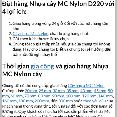
Đặt hàng Nhựa cây MC Nylon
D220 với
4 lợi ích:
Giao hàng trong vòng 24 giờ đối với các mặt hàng tồn
kho
Cây nhựa Mc Nylon
, chất lượng hạng nhất
Cắt theo kích thước là tùy chọn
Chúng tôi có giá thấp nhất, nếu giá của chúng tôi không
đúng. Hãy cho chúng tôi biết và chúng tôi sẽ hướng dẫn
bạn một đề nghị thay thế
Thời gian
gia công
và giao hàng Nhựa
MC Nylon cây
Chúng tôi có thể cung cấp, giao hàng
Cây nhựa MC Nylon
đường kính:
20 mm
,
25 mm
,
30 mm
,
35 mm
,
40 mm
,
45 mm
,
50
mm
,
60 mm
,
70 mm
,
80 mm
,
90 mm
,
100 mm
,
120 mm
,
140 mm
,
160 mm
,
180 mm
,
200 mm
, đến
300 mm
hoặc
theo yêu cầu
của
khách hàng trong vòng từ 1 tới 3 ngày đối với các đơn hàng số
lượng ít. Quý khách có nhu cầu tới các sản phẩm về nhựa Mc
Nylon xanh của chúng tôi: Tấm nhựa MC Nylon xanh, Cây