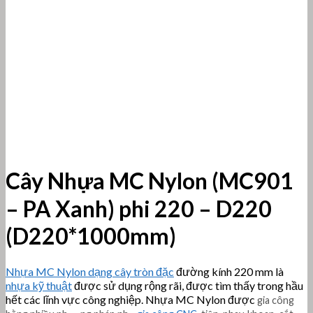
Cây Nhựa MC Nylon (MC901
– PA Xanh) phi 220 – D220
(D220*1000mm)
Nhựa MC Nylon dạng cây tròn đặc
đường kính 220 mm là
nhựa kỹ thuật
được sử dụng rộng rãi, được tìm thấy trong hầu
hết các lĩnh vực công nghiệp. Nhựa MC Nylon được
gia công