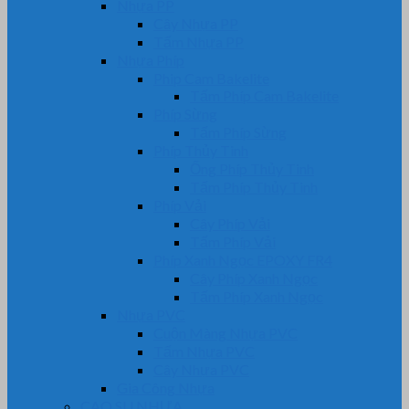
Nhựa PP
Cây Nhựa PP
Tấm Nhựa PP
Nhựa Phíp
Phip Cam Bakelite
Tấm Phíp Cam Bakelite
Phíp Sừng
Tấm Phíp Sừng
Phíp Thủy Tinh
Ống Phíp Thủy Tinh
Tấm Phíp Thủy Tinh
Phíp Vải
Cây Phíp Vải
Tấm Phíp Vải
Phíp Xanh Ngọc EPOXY FR4
Cây Phíp Xanh Ngọc
Tấm Phíp Xanh Ngọc
Nhựa PVC
Cuộn Màng Nhựa PVC
Tấm Nhựa PVC
Cây Nhựa PVC
Gia Công Nhựa
CAO SU NHỰA