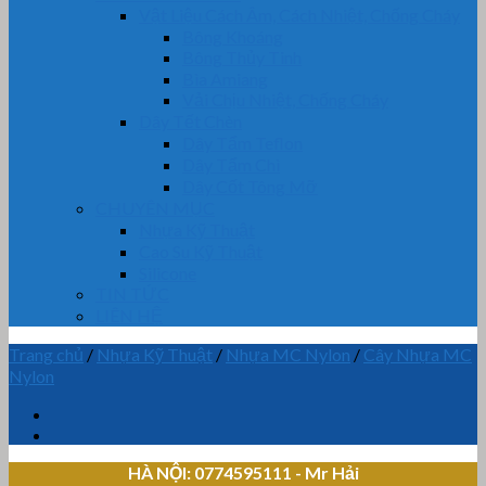
Vật Liệu Cách Âm, Cách Nhiệt, Chống Cháy
Bông Khoáng
Bông Thủy Tinh
Bìa Amiang
Vải Chịu Nhiệt, Chống Cháy
Dây Tết Chèn
Dây Tẩm Teflon
Dây Tẩm Chì
Dây Cốt Tông Mỡ
CHUYÊN MỤC
Nhựa Kỹ Thuật
Cao Su Kỹ Thuật
Silicone
TIN TỨC
LIÊN HỆ
Trang chủ
/
Nhựa Kỹ Thuật
/
Nhựa MC Nylon
/
Cây Nhựa MC
Nylon
HÀ NỘI: 0774595111
- Mr Hải