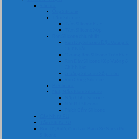
Silicone
Ống Silicone
Tấm Silicone
Tấm Silicone Đặc
Tấm Silicone Xốp
Ron Silicone chịu nhiệt
Ron Dây Silicone Đặc Vuông &
Chữ Nhật
Gioăng Ron Silicone Tròn Đặc
Ron Dây Silicone Xốp Vuông &
Chữ Nhật
Gioăng Silicone Xốp Tròn
Ron Oring Silicone
Bi Silicone
Nút, Nắp, Núm Silicone
Nắp Chụp Silicone
Nút Bịt Silicone
Phích Cắm Silicone
Cây Nhựa PU
Tấm Nhựa PU
Bọc Lô, Rulô, Con Lăn, Bánh Xe Nhựa Pu,
Silicone