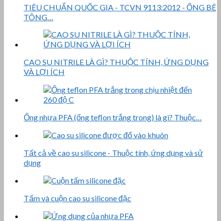
TIÊU CHUẨN QUỐC GIA - TCVN 9113:2012 - ỐNG BÊ
TÔNG…
CAO SU NITRILE LÀ GÌ? THUỘC TÍNH, ỨNG DỤNG
VÀ LỢI ÍCH
Ống nhựa PFA (ống teflon trắng trong) là gì? Thuộc…
Tất cả về cao su silicone - Thuộc tính, ứng dụng và sử
dụng
Tấm và cuộn cao su silicone đặc