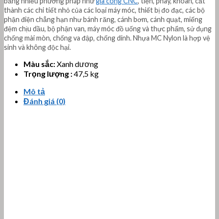
bằng nhiều phương pháp như
gia công CNC
, tiện, phay, khoan, cắt
thành các chi tiết nhỏ của các loại máy móc, thiết bị đo đạc, các bộ
phận điện chẳng hạn như bánh răng, cánh bơm, cánh quạt, miếng
đệm chịu dầu, bộ phận van, máy móc đồ uống và thực phẩm, sử dụng
chống mài mòn, chống va đập, chống dính. Nhựa MC Nylon là hợp vệ
sinh và không độc hại.
Màu sắc:
Xanh dương
Trọng lượng :
47,5 kg
Mô tả
Đánh giá (0)