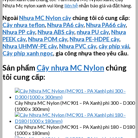
Nhựa Mc nylon xanh vui lòng
liên hệ
nhận báo giá và đặt hàng.
Ngoài
Nhựa MC Nylon cây
chúng tôi có cung cấp:
Cây nhựa teflon
,
Nhựa PA6 cây
,
Nhựa PA66 cây
,
Nhựa PP cây
,
Nhựa ABS cây
,
nhựa PU cây
,
Nhựa
PEEK cây
,
Nhựa POM cây
,
Nhựa PE-HDPE cây
,
Nhựa
UHMW-PE
cây
,
Nhựa PVC cây
,
cây phíp vải
,
Cây phíp xanh ngọc
, gia công nhựa theo yêu cầu.
Sản phẩm
Cây nhựa MC Nylon
chúng
tôi cung cấp:
Cây Nhựa MC Nylon (MC901 – PA Xanh) phi 300 – D300
(1000 x 300mm)
Cây Nhựa MC Nylon (MC901 – PA Xanh) phi 180 – D180
(1000 x 180mm)