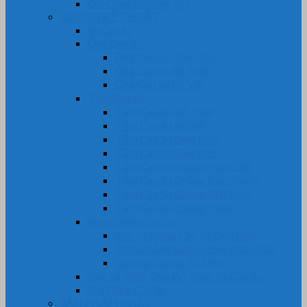
Gia Công Silicone, PU
CAO SU KỸ THUẬT
Bi Cao Su
Ống Cao Su
Ống Cao Su Chịu Dầu
Ống Cao Su Bố Thép
Ống Cao Su Bố Vải
Tấm Cao Su
Tấm Cao Su Bố Thép
Tấm Cao Su Bố Vải
Tấm Cao Su Chịu Dầu
Tấm Cao Su Chịu Lực
Tấm Cao Su Kháng Hóa Chất
Tấm Cao Su Chống trơn Trượt
Tấm Cao Su Chống Mài Mòn
Tấm Cao Su Chống Thấm
Ron Gioăng Cao Su
Ron – gioăng Cao Su Chịu Dầu
Ron Gioăng Cao Su chịu Hóa Chất
Gioăng Cao Su Tủ Điện
Bọc Lô, Rulô, Con lăn, Bánh Xe Cao Su
Gia Công Cao Su
SẢN PHẨM KHÁC