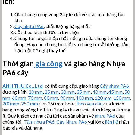
ích:
Giao hàng trong vòng 24 giờ đối với các mặt hàng tồn
kho
Cây nhựa PA6
, chất lượng hạng nhất
Cắt theo kích thước là tùy chọn
Chúng tôi có giá thấp nhất, nếu giá của chúng tôi không
đúng. Hãy cho chúng tôi biết và chúng tôi sẽ hướng dẫn
bạn một đề nghị thay thế
Thời gian
gia công
và giao hàng Nhựa
PA6 cây
ANH THU Co., Ltd
có thể cung cấp, giao hàng
Cây nhựa PA6
đường kính:
20 mm
,
25 mm
,
30 mm
,
35 mm
,
40 mm
,
45 mm
,
50
mm
,
60 mm
,
70 mm
,
80 mm
,
90 mm
,
100 mm
,
120 mm
,
150 mm
,
200 mm
,
250 mm
đến 350 mm hoặc
theo yêu cầu
của khách
hàng trong vòng từ 1 tới 3 ngày đối với các đơn hàng số lượng
ít. Quý khách có nhu cầu tới các sản phẩm về
nhựa PA6
của
chúng tôi:
Tấm nhựa PA6
,
Cây Nhựa PA6
vui lòng
liên hệ
nhận
báo giá và đặt hàng.