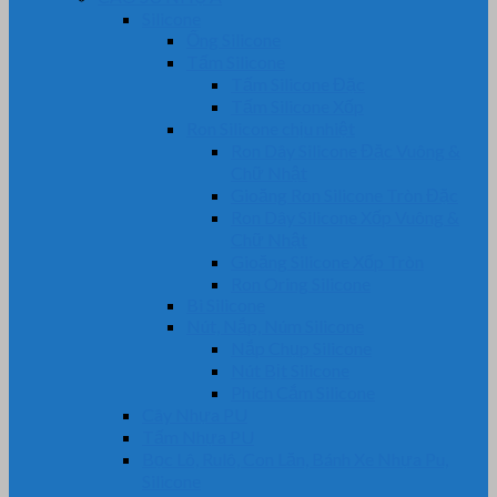
Silicone
Ống Silicone
Tấm Silicone
Tấm Silicone Đặc
Tấm Silicone Xốp
Ron Silicone chịu nhiệt
Ron Dây Silicone Đặc Vuông &
Chữ Nhật
Gioăng Ron Silicone Tròn Đặc
Ron Dây Silicone Xốp Vuông &
Chữ Nhật
Gioăng Silicone Xốp Tròn
Ron Oring Silicone
Bi Silicone
Nút, Nắp, Núm Silicone
Nắp Chụp Silicone
Nút Bịt Silicone
Phích Cắm Silicone
Cây Nhựa PU
Tấm Nhựa PU
Bọc Lô, Rulô, Con Lăn, Bánh Xe Nhựa Pu,
Silicone