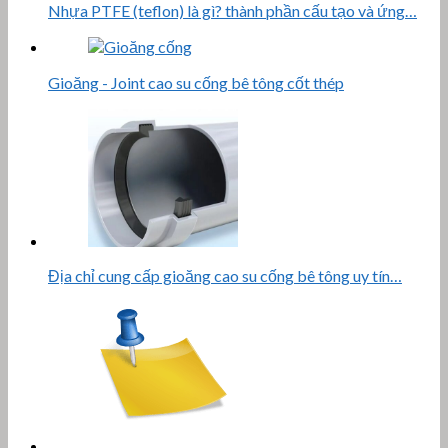
Nhựa PTFE (teflon) là gì? thành phần cấu tạo và ứng…
Gioăng - Joint cao su cống bê tông cốt thép
Địa chỉ cung cấp gioăng cao su cống bê tông uy tín…