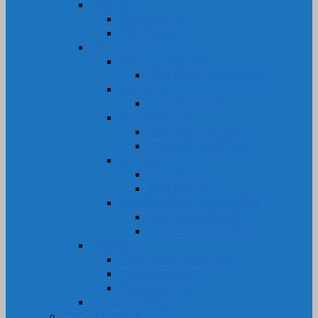
Nhựa PP
Cây Nhựa PP
Tấm Nhựa PP
Nhựa Phíp
Phip Cam Bakelite
Tấm Phíp Cam Bakelite
Phíp Sừng
Tấm Phíp Sừng
Phíp Thủy Tinh
Ống Phíp Thủy Tinh
Tấm Phíp Thủy Tinh
Phíp Vải
Cây Phíp Vải
Tấm Phíp Vải
Phíp Xanh Ngọc EPOXY FR4
Cây Phíp Xanh Ngọc
Tấm Phíp Xanh Ngọc
Nhựa PVC
Cuộn Màng Nhựa PVC
Tấm Nhựa PVC
Cây Nhựa PVC
Gia Công Nhựa
CAO SU NHỰA