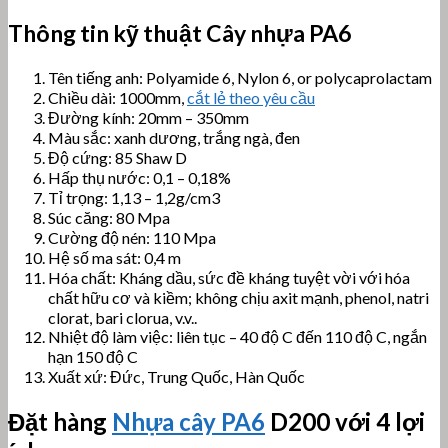
Thông tin kỹ thuật Cây nhựa PA6
Tên tiếng anh: Polyamide 6, Nylon 6, or polycaprolactam
Chiều dài: 1000mm,
cắt lẻ theo yêu cầu
Đường kính: 20mm – 350mm
Màu sắc: xanh dương, trắng ngà, đen
Độ cứng: 85 Shaw D
Hấp thụ nước: 0,1 – 0,18%
Tỉ trọng: 1,13 – 1,2g/cm3
Súc căng: 80 Mpa
Cường độ nén: 110 Mpa
Hệ số ma sát: 0,4 m
Hóa chất: Kháng dầu, sức đề kháng tuyệt vời với hóa
chất hữu cơ và kiềm; không chịu axit mạnh, phenol, natri
clorat, bari clorua, v.v..
Nhiệt độ làm việc: liên tục – 40 độ C đến 110 độ C, ngắn
hạn 150 độ C
Xuất xứ: Đức, Trung Quốc, Hàn Quốc
Đặt hàng
Nhựa cây PA6
D200 với 4 lợi