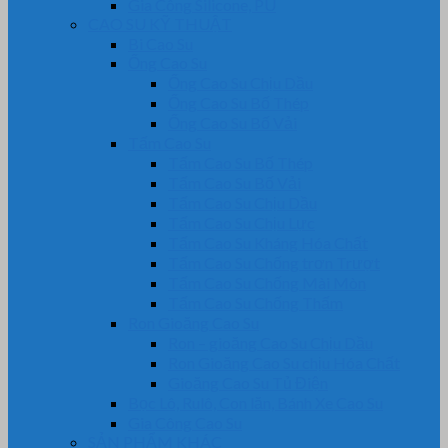
Gia Công Silicone, PU
CAO SU KỸ THUẬT
Bi Cao Su
Ống Cao Su
Ống Cao Su Chịu Dầu
Ống Cao Su Bố Thép
Ống Cao Su Bố Vải
Tấm Cao Su
Tấm Cao Su Bố Thép
Tấm Cao Su Bố Vải
Tấm Cao Su Chịu Dầu
Tấm Cao Su Chịu Lực
Tấm Cao Su Kháng Hóa Chất
Tấm Cao Su Chống trơn Trượt
Tấm Cao Su Chống Mài Mòn
Tấm Cao Su Chống Thấm
Ron Gioăng Cao Su
Ron – gioăng Cao Su Chịu Dầu
Ron Gioăng Cao Su chịu Hóa Chất
Gioăng Cao Su Tủ Điện
Bọc Lô, Rulô, Con lăn, Bánh Xe Cao Su
Gia Công Cao Su
SẢN PHẨM KHÁC