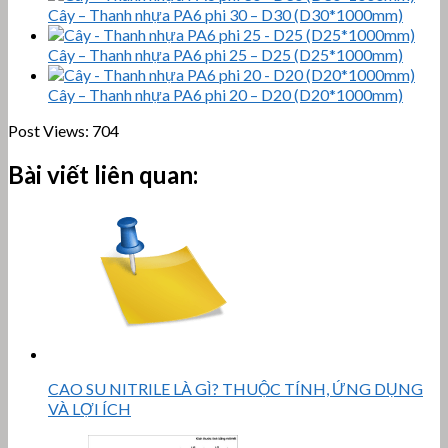
Cây – Thanh nhựa PA6 phi 30 – D30 (D30*1000mm)
Cây – Thanh nhựa PA6 phi 25 – D25 (D25*1000mm)
Cây – Thanh nhựa PA6 phi 20 – D20 (D20*1000mm)
Post Views:
704
Bài viết liên quan:
CAO SU NITRILE LÀ GÌ? THUỘC TÍNH, ỨNG DỤNG
VÀ LỢI ÍCH