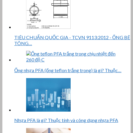
TIÊU CHUẨN QUỐC GIA - TCVN 9113:2012 - ỐNG BÊ
TÔNG…
Ống nhựa PFA (ống teflon trắng trong) là gì? Thuộc…
Nhựa PFA là gì? Thuộc tính và công dụng nhựa PFA