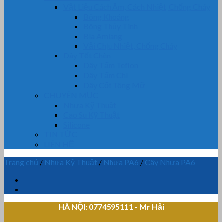
Vật Liệu Cách Âm, Cách Nhiệt, Chống Cháy
Bông Khoáng
Bông Thủy Tinh
Bìa Amiang
Vải Chịu Nhiệt, Chống Cháy
Dây Tết Chèn
Dây Tẩm Teflon
Dây Tẩm Chì
Dây Cốt Tông Mỡ
CHUYÊN MỤC
Nhựa Kỹ Thuật
Cao Su Kỹ Thuật
Silicone
TIN TỨC
LIÊN HỆ
Trang chủ
/
Nhựa Kỹ Thuật
/
Nhựa PA6
/
Cây Nhựa PA6
HÀ NỘI: 0774595111
- Mr Hải