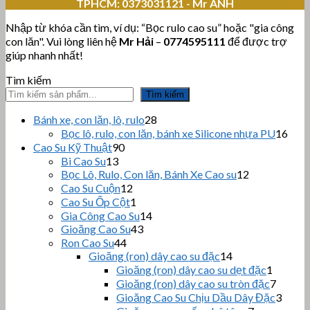
TPHCM:
0373031121 - Mr ANH
Nhập từ khóa cần tìm, ví dụ: “Bọc rulo cao su” hoặc "gia công
con lăn". Vui lòng liên hệ
Mr Hải
–
0774595111
để được trợ
giúp nhanh nhất!
Tìm kiếm
Tìm kiếm
28
Bánh xe, con lăn, lô, rulo
28
sản
16
Bọc lô, rulo, con lăn, bánh xe Silicone nhựa PU
16
phẩm
sản
90
Cao Su Kỹ Thuật
90
sản
phẩ
13
Bi Cao Su
13
sản
phẩm
12
Bọc Lô, Rulo, Con lăn, Bánh Xe Cao su
12
sản
phẩm
12
Cao Su Cuộn
12
sản
phẩm
1
Cao Su Ốp Cột
1
phẩm
sản
14
Gia Công Cao Su
14
phẩm
43
sản
Gioăng Cao Su
43
sản
44
phẩm
Ron Cao Su
44
sản
phẩm
14
Gioăng (ron) dây cao su đặc
14
sản
phẩm
1
Gioăng (ron) dây cao su dẹt đặc
1
phẩm
sản
7
Gioăng (ron) dây cao su tròn đặc
7
phẩm
sản
3
Gioăng Cao Su Chịu Dầu Dây Đặc
3
phẩm
sản