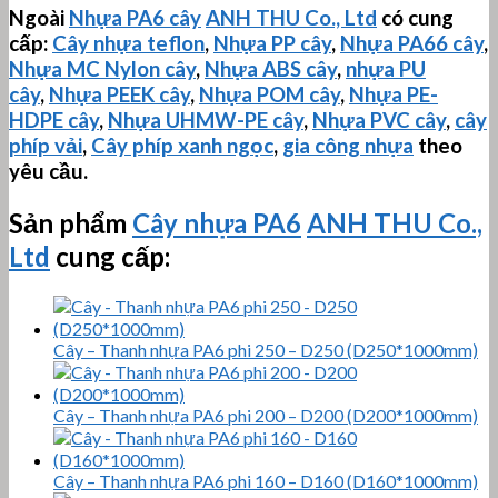
Ngoài
Nhựa PA6 cây
ANH THU Co., Ltd
có cung
cấp:
Cây nhựa teflon
,
Nhựa PP cây
,
Nhựa PA66 cây
,
Nhựa MC Nylon cây
,
Nhựa ABS cây
,
nhựa PU
cây
,
Nhựa PEEK cây
,
Nhựa POM cây
,
Nhựa PE-
HDPE cây
,
Nhựa
UHMW-PE
cây
,
Nhựa PVC cây
,
cây
phíp vải
,
Cây phíp xanh ngọc
,
gia công nhựa
theo
yêu cầu.
Sản phẩm
Cây nhựa PA6
ANH THU Co.,
Ltd
cung cấp:
Cây – Thanh nhựa PA6 phi 250 – D250 (D250*1000mm)
Cây – Thanh nhựa PA6 phi 200 – D200 (D200*1000mm)
Cây – Thanh nhựa PA6 phi 160 – D160 (D160*1000mm)