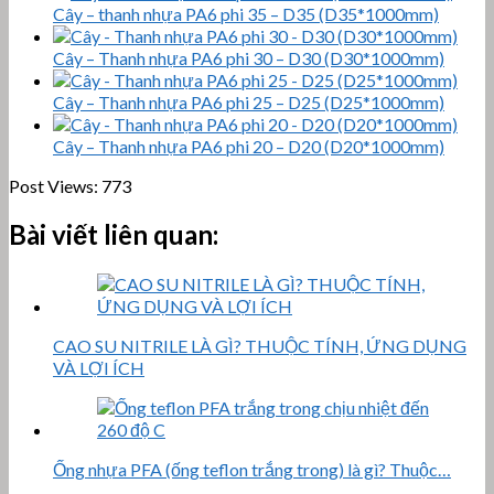
Cây – thanh nhựa PA6 phi 35 – D35 (D35*1000mm)
Cây – Thanh nhựa PA6 phi 30 – D30 (D30*1000mm)
Cây – Thanh nhựa PA6 phi 25 – D25 (D25*1000mm)
Cây – Thanh nhựa PA6 phi 20 – D20 (D20*1000mm)
Post Views:
773
Bài viết liên quan:
CAO SU NITRILE LÀ GÌ? THUỘC TÍNH, ỨNG DỤNG
VÀ LỢI ÍCH
Ống nhựa PFA (ống teflon trắng trong) là gì? Thuộc…