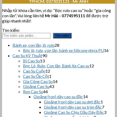
TPHCM:
0373031121 - Mr ANH
Nhập từ khóa cần tìm, ví dụ: “Bọc rulo cao su” hoặc "gia công
con lăn". Vui lòng liên hệ
Mr Hải
–
0774595111
để được trợ
giúp nhanh nhất!
Tìm kiếm
Tìm kiếm
28
Bánh xe, con lăn, lô, rulo
28
sản
16
Bọc lô, rulo, con lăn, bánh xe Silicone nhựa PU
16
phẩm
sản
90
Cao Su Kỹ Thuật
90
sản
phẩ
13
Bi Cao Su
13
sản
phẩm
12
Bọc Lô, Rulo, Con lăn, Bánh Xe Cao su
12
sản
phẩm
12
Cao Su Cuộn
12
sản
phẩm
1
Cao Su Ốp Cột
1
phẩm
sản
14
Gia Công Cao Su
14
phẩm
43
sản
Gioăng Cao Su
43
sản
44
phẩm
Ron Cao Su
44
sản
phẩm
14
Gioăng (ron) dây cao su đặc
14
sản
phẩm
1
Gioăng (ron) dây cao su dẹt đặc
1
phẩm
sản
7
Gioăng (ron) dây cao su tròn đặc
7
phẩm
sản
3
Gioăng Cao Su Chịu Dầu Dây Đặc
3
phẩm
sản