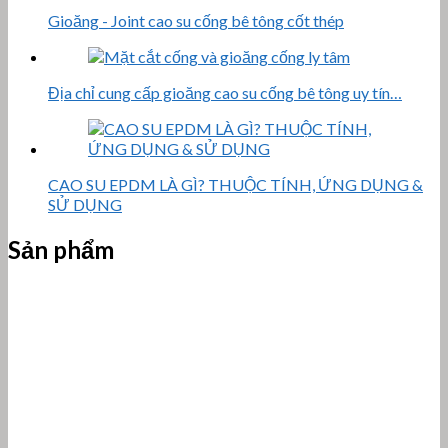
Gioăng - Joint cao su cống bê tông cốt thép
Địa chỉ cung cấp gioăng cao su cống bê tông uy tín…
CAO SU EPDM LÀ GÌ? THUỘC TÍNH, ỨNG DỤNG &
SỬ DỤNG
Sản phẩm