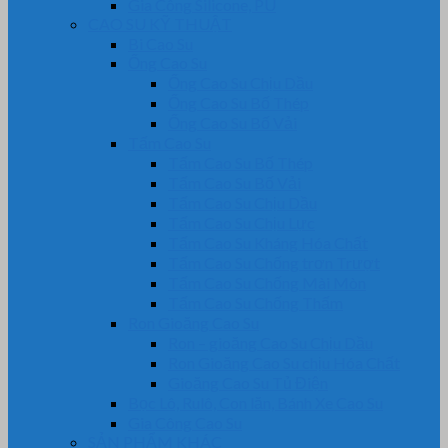
Gia Công Silicone, PU
CAO SU KỸ THUẬT
Bi Cao Su
Ống Cao Su
Ống Cao Su Chịu Dầu
Ống Cao Su Bố Thép
Ống Cao Su Bố Vải
Tấm Cao Su
Tấm Cao Su Bố Thép
Tấm Cao Su Bố Vải
Tấm Cao Su Chịu Dầu
Tấm Cao Su Chịu Lực
Tấm Cao Su Kháng Hóa Chất
Tấm Cao Su Chống trơn Trượt
Tấm Cao Su Chống Mài Mòn
Tấm Cao Su Chống Thấm
Ron Gioăng Cao Su
Ron – gioăng Cao Su Chịu Dầu
Ron Gioăng Cao Su chịu Hóa Chất
Gioăng Cao Su Tủ Điện
Bọc Lô, Rulô, Con lăn, Bánh Xe Cao Su
Gia Công Cao Su
SẢN PHẨM KHÁC