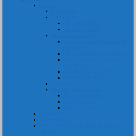
Silicone
Ống Silicone
Tấm Silicone
Tấm Silicone Đặc
Tấm Silicone Xốp
Ron Silicone chịu nhiệt
Ron Dây Silicone Đặc Vuông &
Chữ Nhật
Gioăng Ron Silicone Tròn Đặc
Ron Dây Silicone Xốp Vuông &
Chữ Nhật
Gioăng Silicone Xốp Tròn
Ron Oring Silicone
Bi Silicone
Nút, Nắp, Núm Silicone
Nắp Chụp Silicone
Nút Bịt Silicone
Phích Cắm Silicone
Cây Nhựa PU
Tấm Nhựa PU
Bọc Lô, Rulô, Con Lăn, Bánh Xe Nhựa Pu,
Silicone