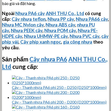
báo giá và đặt hàng.
Ngoài
Nhựa PA6 cây
ANH THU Co., Ltd
có cung
cấp:
Cây nhựa teflon
,
Nhựa PP cây
,
Nhựa PA66 cây
,
Nhựa MC Nylon cây
,
Nhựa ABS cây
,
nhựa PU
cây
,
Nhựa PEEK cây
,
Nhựa POM cây
,
Nhựa PE-
HDPE cây
,
Nhựa
UHMW-PE
cây
,
Nhựa PVC cây
,
cây
phíp vải
,
Cây phíp xanh ngọc
,
gia công nhựa
theo
yêu cầu.
Sản phẩm
Cây nhựa PA6
ANH THU Co.,
Ltd
cung cấp:
Cây – Thanh nhựa PA6 phi 250 – D250 (D250*1000mm)
Cây – Thanh nhựa PA6 phi 200 – D200 (D200*1000mm)