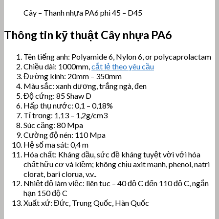
Cây – Thanh nhựa PA6 phi 45 – D45
Thông tin kỹ thuật Cây nhựa PA6
Tên tiếng anh: Polyamide 6, Nylon 6, or polycaprolactam
Chiều dài: 1000mm,
cắt lẻ theo yêu cầu
Đường kính: 20mm – 350mm
Màu sắc: xanh dương, trắng ngà, đen
Độ cứng: 85 Shaw D
Hấp thụ nước: 0,1 – 0,18%
Tỉ trọng: 1,13 – 1,2g/cm3
Súc căng: 80 Mpa
Cường độ nén: 110 Mpa
Hệ số ma sát: 0,4 m
Hóa chất: Kháng dầu, sức đề kháng tuyệt vời với hóa
chất hữu cơ và kiềm; không chịu axit mạnh, phenol, natri
clorat, bari clorua, v.v..
Nhiệt độ làm việc: liên tục – 40 độ C đến 110 độ C, ngắn
hạn 150 độ C
Xuất xứ: Đức, Trung Quốc, Hàn Quốc