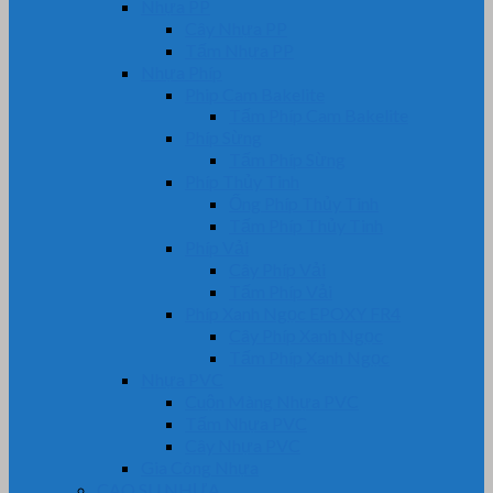
Nhựa PP
Cây Nhựa PP
Tấm Nhựa PP
Nhựa Phíp
Phip Cam Bakelite
Tấm Phíp Cam Bakelite
Phíp Sừng
Tấm Phíp Sừng
Phíp Thủy Tinh
Ống Phíp Thủy Tinh
Tấm Phíp Thủy Tinh
Phíp Vải
Cây Phíp Vải
Tấm Phíp Vải
Phíp Xanh Ngọc EPOXY FR4
Cây Phíp Xanh Ngọc
Tấm Phíp Xanh Ngọc
Nhựa PVC
Cuộn Màng Nhựa PVC
Tấm Nhựa PVC
Cây Nhựa PVC
Gia Công Nhựa
CAO SU NHỰA