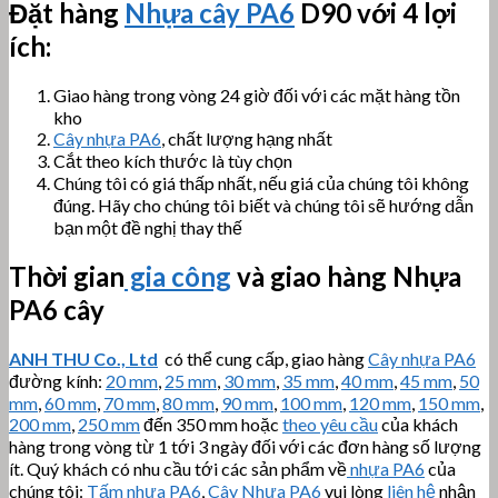
Đặt hàng
Nhựa cây PA6
D90 với 4 lợi
ích:
Giao hàng trong vòng 24 giờ đối với các mặt hàng tồn
kho
Cây nhựa PA6
, chất lượng hạng nhất
Cắt theo kích thước là tùy chọn
Chúng tôi có giá thấp nhất, nếu giá của chúng tôi không
đúng. Hãy cho chúng tôi biết và chúng tôi sẽ hướng dẫn
bạn một đề nghị thay thế
Thời gian
gia công
và giao hàng Nhựa
PA6 cây
ANH THU Co., Ltd
có thể cung cấp, giao hàng
Cây nhựa PA6
đường kính:
20 mm
,
25 mm
,
30 mm
,
35 mm
,
40 mm
,
45 mm
,
50
mm
,
60 mm
,
70 mm
,
80 mm
,
90 mm
,
100 mm
,
120 mm
,
150 mm
,
200 mm
,
250 mm
đến 350 mm hoặc
theo yêu cầu
của khách
hàng trong vòng từ 1 tới 3 ngày đối với các đơn hàng số lượng
ít. Quý khách có nhu cầu tới các sản phẩm về
nhựa PA6
của
chúng tôi:
Tấm nhựa PA6
,
Cây Nhựa PA6
vui lòng
liên hệ
nhận