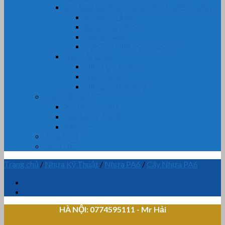
Vật Liệu Cách Âm, Cách Nhiệt, Chống Cháy
Bông Khoáng
Bông Thủy Tinh
Bìa Amiang
Vải Chịu Nhiệt, Chống Cháy
Dây Tết Chèn
Dây Tẩm Teflon
Dây Tẩm Chì
Dây Cốt Tông Mỡ
CHUYÊN MỤC
Nhựa Kỹ Thuật
Cao Su Kỹ Thuật
Silicone
TIN TỨC
LIÊN HỆ
Trang chủ
/
Nhựa Kỹ Thuật
/
Nhựa PA6
/
Cây Nhựa PA6
HÀ NỘI: 0774595111
- Mr Hải