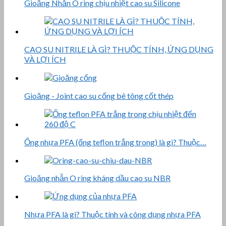
Gioăng Nhẫn O ring chịu nhiệt cao su Silicone
CAO SU NITRILE LÀ GÌ? THUỘC TÍNH, ỨNG DỤNG
VÀ LỢI ÍCH
Gioăng - Joint cao su cống bê tông cốt thép
Ống nhựa PFA (ống teflon trắng trong) là gì? Thuộc…
Gioăng nhẫn O ring kháng dầu cao su NBR
Nhựa PFA là gì? Thuộc tính và công dụng nhựa PFA