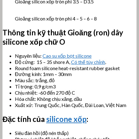
Gioăng silicon xốp tròn phi 3.5 – D3.5
Gioăng silicon xốp tròn phi 4 – 5 – 6 – 8
Thông tin kỹ thuật
Gioăng (ron) dây
silicone xốp chữ O
Nguyên liệu:
Cao su xốp bọt silicone
Độ cứng: 15 – 35 shore A,
Có thể tùy chỉnh
.
Round foam silicone heat-resistant rubber gasket
Đường kính: 1mm – 30mm
Màu sắc: trắng, đỏ
Tỉ trọng: 0,9 g/cm3
Chịu nhiệt: -60 đến 270 độ C
Hóa chất: Không chịu xăng, dầu
Xuất xứ: Trung Quốc, Hàn Quốc, Đài Loan, Việt Nam
Đặc tính của
silicone xốp
:
Siêu đàn hồi (độ nén thấp)