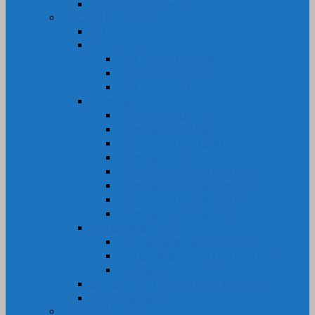
Gia Công Silicone, PU
CAO SU KỸ THUẬT
Bi Cao Su
Ống Cao Su
Ống Cao Su Chịu Dầu
Ống Cao Su Bố Thép
Ống Cao Su Bố Vải
Tấm Cao Su
Tấm Cao Su Bố Thép
Tấm Cao Su Bố Vải
Tấm Cao Su Chịu Dầu
Tấm Cao Su Chịu Lực
Tấm Cao Su Kháng Hóa Chất
Tấm Cao Su Chống trơn Trượt
Tấm Cao Su Chống Mài Mòn
Tấm Cao Su Chống Thấm
Ron Gioăng Cao Su
Ron – gioăng Cao Su Chịu Dầu
Ron Gioăng Cao Su chịu Hóa Chất
Gioăng Cao Su Tủ Điện
Bọc Lô, Rulô, Con lăn, Bánh Xe Cao Su
Gia Công Cao Su
SẢN PHẨM KHÁC