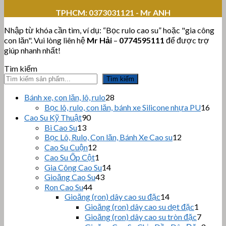
TPHCM:
0373031121 - Mr ANH
Nhập từ khóa cần tìm, ví dụ: “Bọc rulo cao su” hoặc "gia công
con lăn". Vui lòng liên hệ
Mr Hải
–
0774595111
để được trợ
giúp nhanh nhất!
Tìm kiếm
Tìm kiếm
28
Bánh xe, con lăn, lô, rulo
28
sản
16
Bọc lô, rulo, con lăn, bánh xe Silicone nhựa PU
16
phẩm
sản
90
Cao Su Kỹ Thuật
90
sản
phẩ
13
Bi Cao Su
13
sản
phẩm
12
Bọc Lô, Rulo, Con lăn, Bánh Xe Cao su
12
sản
phẩm
12
Cao Su Cuộn
12
sản
phẩm
1
Cao Su Ốp Cột
1
phẩm
sản
14
Gia Công Cao Su
14
phẩm
43
sản
Gioăng Cao Su
43
sản
44
phẩm
Ron Cao Su
44
sản
phẩm
14
Gioăng (ron) dây cao su đặc
14
sản
phẩm
1
Gioăng (ron) dây cao su dẹt đặc
1
phẩm
sản
7
Gioăng (ron) dây cao su tròn đặc
7
phẩm
sản