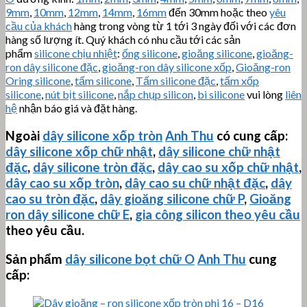
9mm
,
10mm
,
12mm
,
14mm
,
16mm
đến 30mm hoặc theo
yêu
cầu của khách
hàng trong vòng từ 1 tới 3 ngày đối với các đơn
hàng số lượng ít. Quý khách có nhu cầu tới các sản
phẩm
silicone chịu nhiệt
:
ống silicone
,
gioăng silicone
,
gioăng-
ron dây silicone đặc
,
gioăng-ron dây silicone xốp
,
Gioăng-ron
Oring silicone
,
tấm silicone
,
Tấm silicone đặc
,
tấm xốp
silicone
,
nút bịt silicone
,
nắp chụp silicon
,
bi silicone
vui lòng
liên
hệ
nhận báo giá và đặt hàng.
Ngoài
dây silicone xốp tròn
Anh Thu
có cung cấp:
dây silicone xốp chữ nhật
,
dây silicone chữ nhật
đặc
,
dây silicone tròn đặc
,
dây cao su xốp chữ nhật
,
dây cao su xốp tròn
,
dây cao su chữ nhật đặc
,
dây
cao su tròn đặc
,
dây gioăng silicone chữ P
,
Gioăng
ron dây silicone chữ E
,
gia công silicon theo yêu cầu
theo yêu cầu.
Sản phẩm
dây silicone bọt chữ O
Anh Thu
cung
cấp: