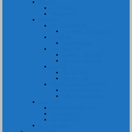
Nhựa PP
Cây Nhựa PP
Tấm Nhựa PP
Nhựa Phíp
Phip Cam Bakelite
Tấm Phíp Cam Bakelite
Phíp Sừng
Tấm Phíp Sừng
Phíp Thủy Tinh
Ống Phíp Thủy Tinh
Tấm Phíp Thủy Tinh
Phíp Vải
Cây Phíp Vải
Tấm Phíp Vải
Phíp Xanh Ngọc EPOXY FR4
Cây Phíp Xanh Ngọc
Tấm Phíp Xanh Ngọc
Nhựa PVC
Cuộn Màng Nhựa PVC
Tấm Nhựa PVC
Cây Nhựa PVC
Gia Công Nhựa
CAO SU NHỰA