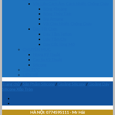
Vật Liệu Cách Âm, Cách Nhiệt, Chống Cháy
Bông Khoáng
Bông Thủy Tinh
Bìa Amiang
Vải Chịu Nhiệt, Chống Cháy
Dây Tết Chèn
Dây Tẩm Teflon
Dây Tẩm Chì
Dây Cốt Tông Mỡ
CHUYÊN MỤC
Nhựa Kỹ Thuật
Cao Su Kỹ Thuật
Silicone
TIN TỨC
LIÊN HỆ
Trang chủ
/
Sản Phẩm Silicone
/
Gioăng Silicone
/
Gioăng Dây
Silicone Xốp Tròn
HÀ NỘI: 0774595111
- Mr Hải