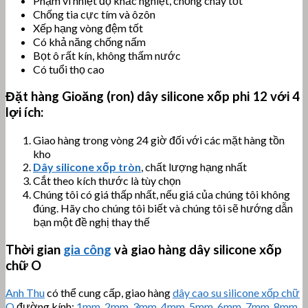
Phạm vi nhiệt độ khắc nghiệt, chống cháy tốt
Chống tia cực tím và ôzôn
Xếp hạng vòng đệm tốt
Có khả năng chống nấm
Bọt ô rất kín, không thấm nước
Có tuổi thọ cao
Đặt hàng
Gioăng (ron) dây silicone xốp phi 12
với 4
lợi ích:
Giao hàng trong vòng 24 giờ đối với các mặt hàng tồn
kho
Dây silicone xốp tròn
, chất lượng hạng nhất
Cắt theo kích thước là tùy chọn
Chúng tôi có giá thấp nhất, nếu giá của chúng tôi không
đúng. Hãy cho chúng tôi biết và chúng tôi sẽ hướng dẫn
bạn một đề nghị thay thế
Thời gian
gia công
và giao hàng dây silicone xốp
chữ O
Anh Thu
có thể cung cấp, giao hàng
dây cao su silicone xốp chữ
O
đường kính:
1mm
,
2mm
,
3mm
,
4mm
,
5mm
,
6mm
,
7mm
,
8mm
,