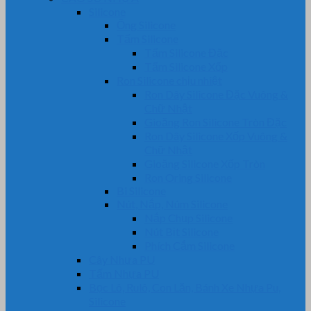
Silicone
Ống Silicone
Tấm Silicone
Tấm Silicone Đặc
Tấm Silicone Xốp
Ron Silicone chịu nhiệt
Ron Dây Silicone Đặc Vuông &
Chữ Nhật
Gioăng Ron Silicone Tròn Đặc
Ron Dây Silicone Xốp Vuông &
Chữ Nhật
Gioăng Silicone Xốp Tròn
Ron Oring Silicone
Bi Silicone
Nút, Nắp, Núm Silicone
Nắp Chụp Silicone
Nút Bịt Silicone
Phích Cắm Silicone
Cây Nhựa PU
Tấm Nhựa PU
Bọc Lô, Rulô, Con Lăn, Bánh Xe Nhựa Pu,
Silicone