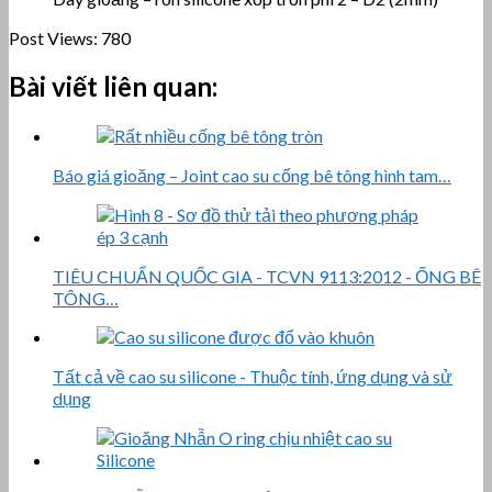
Post Views:
780
Bài viết liên quan:
Báo giá gioăng – Joint cao su cống bê tông hình tam…
TIÊU CHUẨN QUỐC GIA - TCVN 9113:2012 - ỐNG BÊ
TÔNG…
Tất cả về cao su silicone - Thuộc tính, ứng dụng và sử
dụng