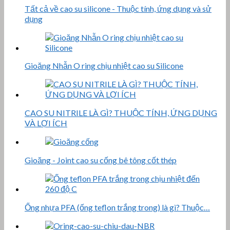
Tất cả về cao su silicone - Thuộc tính, ứng dụng và sử
dụng
Gioăng Nhẫn O ring chịu nhiệt cao su Silicone
CAO SU NITRILE LÀ GÌ? THUỘC TÍNH, ỨNG DỤNG
VÀ LỢI ÍCH
Gioăng - Joint cao su cống bê tông cốt thép
Ống nhựa PFA (ống teflon trắng trong) là gì? Thuộc…