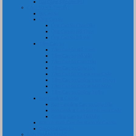
Gia Công Silicone, PU
CAO SU KỸ THUẬT
Bi Cao Su
Ống Cao Su
Ống Cao Su Chịu Dầu
Ống Cao Su Bố Thép
Ống Cao Su Bố Vải
Tấm Cao Su
Tấm Cao Su Bố Thép
Tấm Cao Su Bố Vải
Tấm Cao Su Chịu Dầu
Tấm Cao Su Chịu Lực
Tấm Cao Su Kháng Hóa Chất
Tấm Cao Su Chống trơn Trượt
Tấm Cao Su Chống Mài Mòn
Tấm Cao Su Chống Thấm
Ron Gioăng Cao Su
Ron – gioăng Cao Su Chịu Dầu
Ron Gioăng Cao Su chịu Hóa Chất
Gioăng Cao Su Tủ Điện
Bọc Lô, Rulô, Con lăn, Bánh Xe Cao Su
Gia Công Cao Su
SẢN PHẨM KHÁC