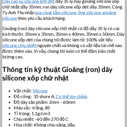
Dây cao su silicone bọt dẹt
dầy 35 ly, hay gioăng silicone xốp
chữ nhật dầy 35mm, ron dây silicone xốp dẹt dầy 35mm. Công
Ty Anh Thu nhận
gia công
tấm silicone
,
ống silicone
,
gioăng
silicone
theo yêu cầu khách hàng.
Gioăng (ron) dây silicone xốp chữ nhật có độ dầy 35 ly có các
kích thước 35mm x 35mm, 35mm x 40mm, 35mm x 50mm. Dây
silicone xốp dẹt của chúng tôi được làm từ 100% vật liệu
silicone chịu nhiệt
nguyên chất và không có vật liệu tái chế nào
được thêm vào. Vì vậy, chúng tôi luôn có thể đảm bảo chất
lượng cao.
Thông tin kỹ thuật
Gioăng (ron) dây
silicone xốp chữ nhật
Vật chất:
Silicone
Độ cứng: 35 shore A,
Có thể tùy chỉnh
.
Độ dày sản phẩm: 2mm – 60mm
Màu sắc: trắng, đỏ
Tỉ trọng: 1,1g/cm3
Chịu nhiệt: -60 đến 270 độ C
Hóa chất: Không chịu xăng, dầu