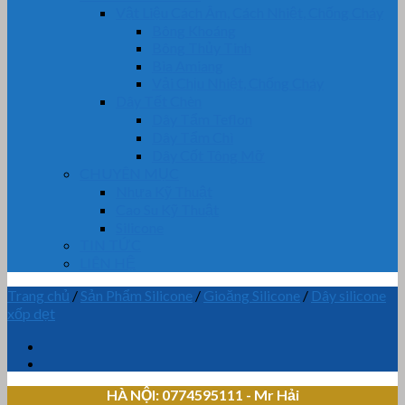
Vật Liệu Cách Âm, Cách Nhiệt, Chống Cháy
Bông Khoáng
Bông Thủy Tinh
Bìa Amiang
Vải Chịu Nhiệt, Chống Cháy
Dây Tết Chèn
Dây Tẩm Teflon
Dây Tẩm Chì
Dây Cốt Tông Mỡ
CHUYÊN MỤC
Nhựa Kỹ Thuật
Cao Su Kỹ Thuật
Silicone
TIN TỨC
LIÊN HỆ
Trang chủ
/
Sản Phẩm Silicone
/
Gioăng Silicone
/
Dây silicone
xốp dẹt
HÀ NỘI: 0774595111
- Mr Hải