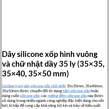
Dây silicone xốp hình vuông
và chữ nhật dầy 35 ly (35×35,
35×40, 35×50 mm)
Gioăng (ron) dây silicone xốp chữ nhật
35x35mm, 35x40mm,
35x50mm được chuyển đổi từ dạng
tấm silicone xốp
hoặc
dạng cuộn
silicone xốp
, các
miếng đệm silicone xốp
này được
sử dụng trong nhiều ngành công nghiệp đặc biệt dùng cho nồi
hơi, lò hấp để cung cấp khả năng bịt kín và bảo vệ hiệu suất