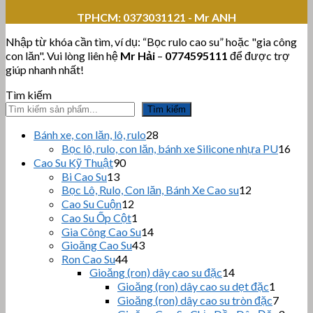
TPHCM:
0373031121 - Mr ANH
Nhập từ khóa cần tìm, ví dụ: “Bọc rulo cao su” hoặc "gia công
con lăn". Vui lòng liên hệ
Mr Hải
–
0774595111
để được trợ
giúp nhanh nhất!
Tìm kiếm
Tìm kiếm
28
Bánh xe, con lăn, lô, rulo
28
sản
16
Bọc lô, rulo, con lăn, bánh xe Silicone nhựa PU
16
phẩm
sản
90
Cao Su Kỹ Thuật
90
sản
phẩ
13
Bi Cao Su
13
sản
phẩm
12
Bọc Lô, Rulo, Con lăn, Bánh Xe Cao su
12
sản
phẩm
12
Cao Su Cuộn
12
sản
phẩm
1
Cao Su Ốp Cột
1
phẩm
sản
14
Gia Công Cao Su
14
phẩm
43
sản
Gioăng Cao Su
43
sản
44
phẩm
Ron Cao Su
44
sản
phẩm
14
Gioăng (ron) dây cao su đặc
14
sản
phẩm
1
Gioăng (ron) dây cao su dẹt đặc
1
phẩm
sản
7
Gioăng (ron) dây cao su tròn đặc
7
phẩm
sản