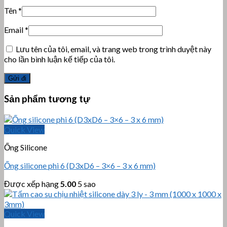
Tên
*
Email
*
Lưu tên của tôi, email, và trang web trong trình duyệt này
cho lần bình luận kế tiếp của tôi.
Sản phẩm tương tự
Quick View
Ống Silicone
Ống silicone phi 6 (D3xD6 – 3×6 – 3 x 6 mm)
Được xếp hạng
5.00
5 sao
Quick View