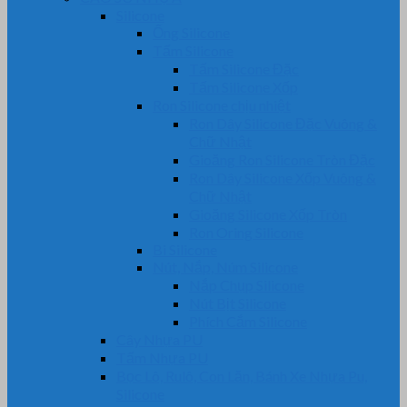
Silicone
Ống Silicone
Tấm Silicone
Tấm Silicone Đặc
Tấm Silicone Xốp
Ron Silicone chịu nhiệt
Ron Dây Silicone Đặc Vuông &
Chữ Nhật
Gioăng Ron Silicone Tròn Đặc
Ron Dây Silicone Xốp Vuông &
Chữ Nhật
Gioăng Silicone Xốp Tròn
Ron Oring Silicone
Bi Silicone
Nút, Nắp, Núm Silicone
Nắp Chụp Silicone
Nút Bịt Silicone
Phích Cắm Silicone
Cây Nhựa PU
Tấm Nhựa PU
Bọc Lô, Rulô, Con Lăn, Bánh Xe Nhựa Pu,
Silicone