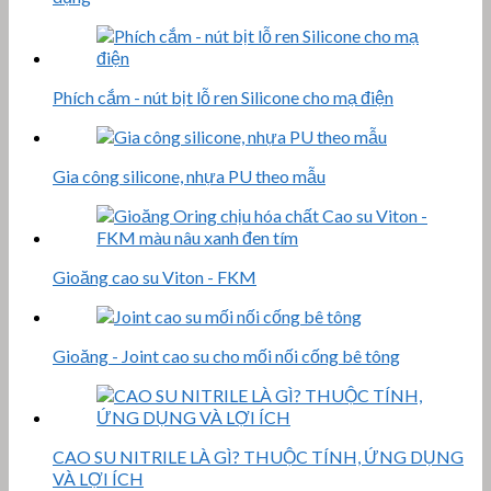
Phích cắm - nút bịt lỗ ren Silicone cho mạ điện
Gia công silicone, nhựa PU theo mẫu
Gioăng cao su Viton - FKM
Gioăng - Joint cao su cho mối nối cống bê tông
CAO SU NITRILE LÀ GÌ? THUỘC TÍNH, ỨNG DỤNG
VÀ LỢI ÍCH