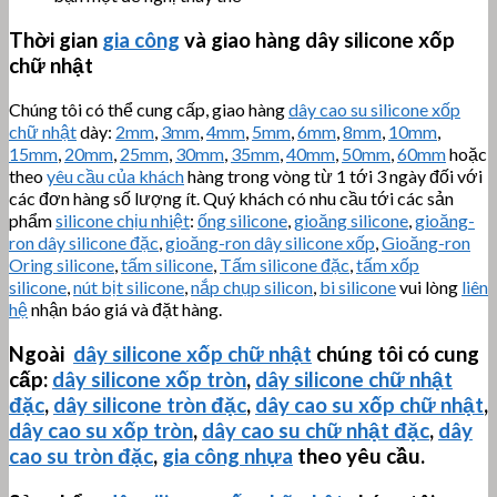
Thời gian
gia công
và giao hàng dây silicone xốp
chữ nhật
Chúng tôi có thể cung cấp, giao hàng
dây cao su silicone xốp
chữ nhật
dày:
2mm
,
3mm
,
4mm
,
5mm
,
6mm
,
8mm
,
10mm
,
15mm
,
20mm
,
25mm
,
30mm
,
35mm
,
40mm
,
50mm
,
60mm
hoặc
theo
yêu cầu của khách
hàng trong vòng từ 1 tới 3 ngày đối với
các đơn hàng số lượng ít. Quý khách có nhu cầu tới các sản
phẩm
silicone chịu nhiệt
:
ống silicone
,
gioăng silicone
,
gioăng-
ron dây silicone đặc
,
gioăng-ron dây silicone xốp
,
Gioăng-ron
Oring silicone
,
tấm silicone
,
Tấm silicone đặc
,
tấm xốp
silicone
,
nút bịt silicone
,
nắp chụp silicon
,
bi silicone
vui lòng
liên
hệ
nhận báo giá và đặt hàng.
Ngoài
dây silicone xốp chữ nhật
chúng tôi có cung
cấp:
dây silicone xốp tròn
,
dây silicone chữ nhật
đặc
,
dây silicone tròn đặc
,
dây cao su xốp chữ nhật
,
dây cao su xốp tròn
,
dây cao su chữ nhật đặc
,
dây
cao su tròn đặc
,
gia công nhựa
theo yêu cầu.