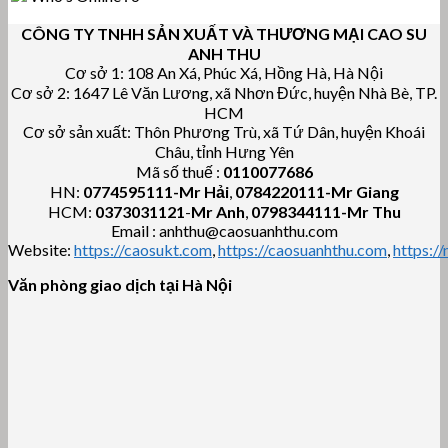
CÔNG TY TNHH SẢN XUẤT VÀ THƯƠNG MẠI CAO SU
ANH THU
Cơ sở 1: 108 An Xá, Phúc Xá, Hồng Hà, Hà Nội
Cơ sở 2: 1647 Lê Văn Lương, xã Nhơn Đức, huyện Nhà Bè, TP.
HCM
Cơ sở sản xuất: Thôn Phương Trù, xã Tứ Dân, huyện Khoái
Châu, tỉnh Hưng Yên
Mã số thuế :
0110077686
HN:
0774595111
-Mr Hải
,
0784220111-Mr Giang
HCM:
0373031121
-
Mr Anh
,
0798344111-Mr Thu
Email : anhthu@caosuanhthu.com
Website:
https://caosukt.com
,
https://caosuanhthu.com
,
https:/
Văn phòng giao dịch tại Hà Nội