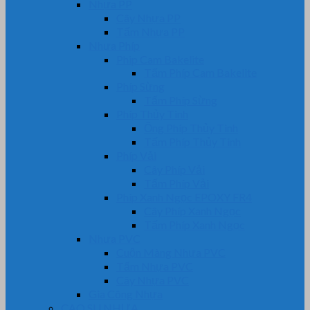
Nhựa PP
Cây Nhựa PP
Tấm Nhựa PP
Nhựa Phíp
Phip Cam Bakelite
Tấm Phíp Cam Bakelite
Phíp Sừng
Tấm Phíp Sừng
Phíp Thủy Tinh
Ống Phíp Thủy Tinh
Tấm Phíp Thủy Tinh
Phíp Vải
Cây Phíp Vải
Tấm Phíp Vải
Phíp Xanh Ngọc EPOXY FR4
Cây Phíp Xanh Ngọc
Tấm Phíp Xanh Ngọc
Nhựa PVC
Cuộn Màng Nhựa PVC
Tấm Nhựa PVC
Cây Nhựa PVC
Gia Công Nhựa
CAO SU NHỰA