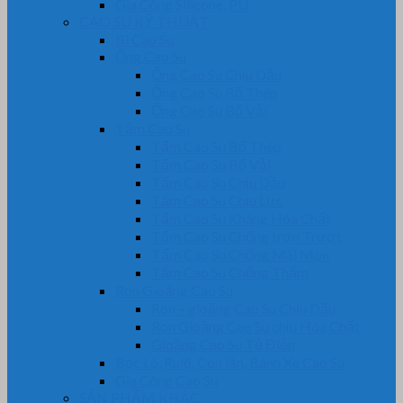
Gia Công Silicone, PU
CAO SU KỸ THUẬT
Bi Cao Su
Ống Cao Su
Ống Cao Su Chịu Dầu
Ống Cao Su Bố Thép
Ống Cao Su Bố Vải
Tấm Cao Su
Tấm Cao Su Bố Thép
Tấm Cao Su Bố Vải
Tấm Cao Su Chịu Dầu
Tấm Cao Su Chịu Lực
Tấm Cao Su Kháng Hóa Chất
Tấm Cao Su Chống trơn Trượt
Tấm Cao Su Chống Mài Mòn
Tấm Cao Su Chống Thấm
Ron Gioăng Cao Su
Ron – gioăng Cao Su Chịu Dầu
Ron Gioăng Cao Su chịu Hóa Chất
Gioăng Cao Su Tủ Điện
Bọc Lô, Rulô, Con lăn, Bánh Xe Cao Su
Gia Công Cao Su
SẢN PHẨM KHÁC