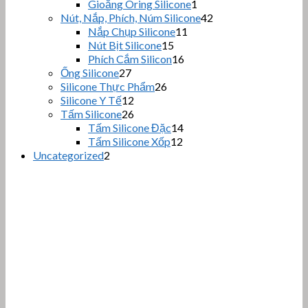
sản
phẩ
1
Gioăng Oring Silicone
1
sản
phẩm
42
Nút, Nắp, Phích, Núm Silicone
42
phẩm
sản
11
Nắp Chụp Silicone
11
sản
phẩm
15
Nút Bịt Silicone
15
sản
phẩm
16
Phích Cắm Silicon
16
phẩm
sản
27
Ống Silicone
27
sản
phẩm
26
Silicone Thực Phẩm
26
phẩm
sản
12
Silicone Y Tế
12
sản
phẩm
26
Tấm Silicone
26
phẩm
sản
14
Tấm Silicone Đặc
14
phẩm
sản
12
Tấm Silicone Xốp
12
sản
phẩm
2
Uncategorized
2
sản
phẩm
phẩm