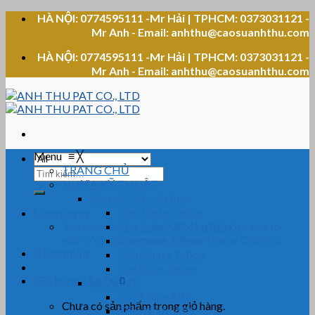
Skip
HÀ NỘI: 0774595111 -Mr Hải | TPHCM: 0373031121 -
to
Mr Anh - Email: anhthu@caosuanhthu.com
content
HÀ NỘI: 0774595111 -Mr Hải | TPHCM: 0373031121 -
Mr Anh - Email: anhthu@caosuanhthu.com
Menu
≡
╳
TRANG CHỦ
Tìm
NHỰA KỸ THUẬT
kiếm:
Nhựa PTFE – Teflon
Ống Nhựa Teflon
Languages
You need Polylang or WPML plugin for this to
Ống Teflon Bọc Lưới Inox
work. You can remove it from Theme Options.
Cây Nhựa Teflon
Đăng nhập
Tấm Nhựa Teflon
Ron nhựa Teflon
Giỏ hàng /
$
0.00
0
Nhựa ABS
Cây Nhựa ABS
Chưa có sản phẩm trong giỏ hàng.
Tấm Nhựa ABS