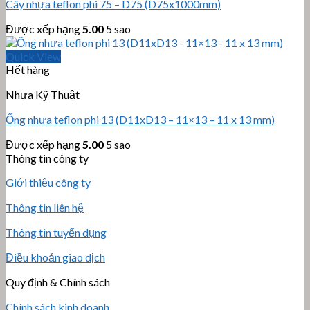
Cây nhựa teflon phi 75 – D75 (D75x1000mm)
Được xếp hạng
5.00
5 sao
Quick View
Hết hàng
Nhựa Kỹ Thuật
Ống nhựa teflon phi 13 (D11xD13 – 11×13 – 11 x 13 mm)
Được xếp hạng
5.00
5 sao
Thông tin công ty
Giới thiệu công ty
Thông tin liên hệ
Thông tin tuyển dụng
Điều khoản giao dịch
Quy định & Chính sách
Chính sách kinh doanh