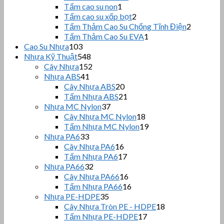
sản
phẩm
1
Tấm cao su non
1
sản
phẩm
2
Tấm cao su xốp bọt
2
phẩm
sản
2
Tấm Thảm Cao Su Chống Tĩnh Điện
2
phẩm
sản
1
Tấm Thảm Cao Su EVA
1
sản
phẩm
103
Cao Su Nhựa
103
sản
phẩm
548
Nhựa Kỹ Thuật
548
phẩm
sản
152
Cây Nhựa
152
phẩm
sản
41
Nhựa ABS
41
sản
phẩm
20
Cây Nhựa ABS
20
phẩm
sản
21
Tấm Nhựa ABS
21
phẩm
sản
37
Nhựa MC Nylon
37
sản
phẩm
18
Cây Nhựa MC Nylon
18
phẩm
sản
19
Tấm Nhựa MC Nylon
19
phẩm
sản
33
Nhựa PA6
33
sản
phẩm
16
Cây Nhựa PA6
16
phẩm
sản
17
Tấm Nhựa PA6
17
phẩm
sản
32
Nhựa PA66
32
sản
phẩm
16
Cây Nhựa PA66
16
phẩm
sản
16
Tấm Nhựa PA66
16
phẩm
sản
35
Nhựa PE-HDPE
35
sản
phẩm
18
Cây Nhựa Tròn PE - HDPE
18
phẩm
sản
17
Tấm Nhựa PE-HDPE
17