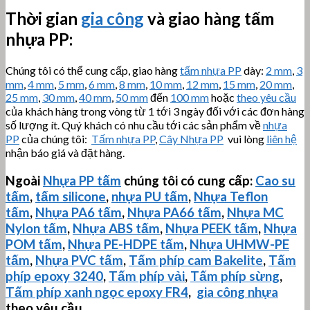
Thời gian
gia công
và giao hàng tấm
nhựa PP:
Chúng tôi có thể cung cấp, giao hàng
tấm nhựa PP
dày:
2 mm
,
3
mm
,
4 mm
,
5 mm
,
6 mm
,
8 mm
,
10 mm
,
12 mm
,
15 mm
,
20 mm
,
25 mm
,
30 mm
,
40 mm
,
50 mm
đến
100 mm
hoặc
theo yêu cầu
của khách hàng trong vòng từ 1 tới 3 ngày đối với các đơn hàng
số lượng ít. Quý khách có nhu cầu tới các sản phẩm về
nhựa
PP
của chúng tôi:
Tấm nhựa PP
,
Cây Nhựa PP
vui lòng
liên hệ
nhận báo giá và đặt hàng.
Ngoài
Nhựa PP tấm
chúng tôi có cung cấp:
Cao su
tấm
,
tấm silicone
,
nhựa PU tấm
,
Nhựa Teflon
tấm
,
Nhựa PA6 tấm
,
Nhựa PA66 tấm
,
Nhựa MC
Nylon tấm
,
Nhựa ABS tấm
,
Nhựa PEEK tấm
,
Nhựa
POM tấm
,
Nhựa PE-HDPE tấm
,
Nhựa
UHMW-PE
tấm
,
Nhựa PVC tấm
,
Tấm phíp cam Bakelite
,
Tấm
phíp
epoxy 3240
,
Tấm phíp vải
,
Tấm phíp sừng
,
Tấm phíp xanh ngọc epoxy FR4
,
gia công nhựa
theo yêu cầu.