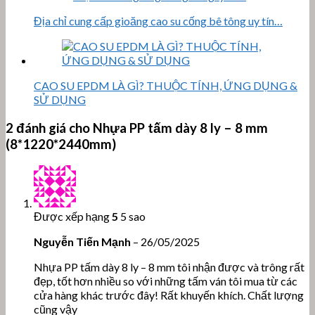
Địa chỉ cung cấp gioăng cao su cống bê tông uy tín…
CAO SU EPDM LÀ GÌ? THUỘC TÍNH, ỨNG DỤNG &
SỬ DỤNG
2 đánh giá cho
Nhựa PP tấm dày 8 ly – 8 mm
(8*1220*2440mm)
Được xếp hạng
5
5 sao
Nguyễn Tiến Mạnh
–
26/05/2025
Nhựa PP tấm dày 8 ly – 8 mm tôi nhận được và trông rất
đẹp, tốt hơn nhiều so với những tấm ván tôi mua từ các
cửa hàng khác trước đây! Rất khuyến khích. Chất lượng
cũng vậy