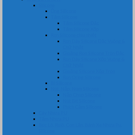
Silicone
Ống Silicone
Tấm Silicone
Tấm Silicone Đặc
Tấm Silicone Xốp
Ron Silicone chịu nhiệt
Ron Dây Silicone Đặc Vuông &
Chữ Nhật
Gioăng Ron Silicone Tròn Đặc
Ron Dây Silicone Xốp Vuông &
Chữ Nhật
Gioăng Silicone Xốp Tròn
Ron Oring Silicone
Bi Silicone
Nút, Nắp, Núm Silicone
Nắp Chụp Silicone
Nút Bịt Silicone
Phích Cắm Silicone
Cây Nhựa PU
Tấm Nhựa PU
Bọc Lô, Rulô, Con Lăn, Bánh Xe Nhựa Pu,
Silicone