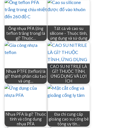
Ống nhựa PFA (ống
Tất cả về cao su
teflon trắng trong) là
silicone - Thuộc tính,
gì? Thuộc…
ứng dụng và sử dụng
CAO SU NITRILE LÀ
Nhựa PTFE (teflon) là
GÌ? THUỘC TÍNH,
gì? thành phần cấu tạo
ỨNG DỤNG VÀ LỢI
và ứng…
ÍCH
Nhựa PFA là gì? Thuộc
Địa chỉ cung cấp
tính và công dụng
gioăng cao su cống bê
nhựa PFA
tông uy tín…