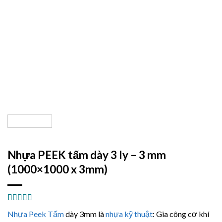
Nhựa PEEK tấm dày 3 ly – 3 mm
(1000×1000 x 3mm)
5.00
1
trên 5
Nhựa Peek Tấm
dày 3mm là
nhựa kỹ thuật
: Gia công cơ khí
dựa trên