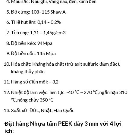
Màu sắc: Nâu ghi, Vàng nâu, đen, xanh đen
Độ cứng: 108–115 Shaw A
Tỉ lệ hút ẩm: 0,14 – 0,2%
Tỉ trọng: 1,31 – 1,45g/cm3
Độ bền kéo: 94Mpa
Độ bền uốn: 145 Mpa
Hóa chất: Kháng hóa chất (trừ axit sulfuric đậm đặc),
kháng thủy phân
Hàng số điện môi: – 3,2
Nhiệt độ làm việc: liên tục -40 ℃ ~ 270 ℃, ngắn hạn 310
℃, nóng chảy 350 ℃
Xuất xứ: Đức, Nhật, Hàn Quốc
Đặt hàng Nhựa tấm
PEEK dày 3 mm với 4 lợi
ích: