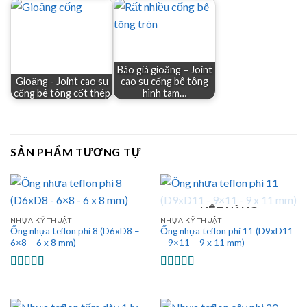
Báo giá gioăng – Joint
Gioăng - Joint cao su
cao su cống bê tông
cống bê tông cốt thép
hình tam…
SẢN PHẨM TƯƠNG TỰ
HẾT HÀNG
NHỰA KỸ THUẬT
NHỰA KỸ THUẬT
Ống nhựa teflon phi 8 (D6xD8 –
Ống nhựa teflon phi 11 (D9xD11
6×8 – 6 x 8 mm)
– 9×11 – 9 x 11 mm)
Được xếp
Được xếp
hạng
5.00
5
hạng
5.00
5
sao
sao