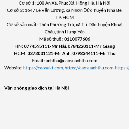
Cơ sở 1: 108 An Xá, Phúc Xá, Hồng Hà, Hà Nội
Cơ sở 2: 1647 Lê Văn Lương, xã Nhơn Đức, huyện Nhà Bè,
TP. HCM
Cơ sở sản xuất: Thôn Phương Trù, xã Tứ Dân, huyện Khoái
Châu, tỉnh Hưng Yên
Mã số thuế :
0110077686
HN:
0774595111
-Mr Hải
,
0784220111-Mr Giang
HCM:
0373031121
-
Mr Anh
,
0798344111-Mr Thu
Email : anhthu@caosuanhthu.com
Website:
https://caosukt.com
,
https://caosuanhthu.com
,
https:
Văn phòng giao dịch tại Hà Nội