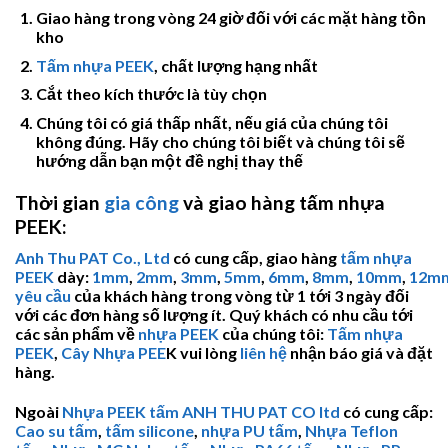
Giao hàng trong vòng 24 giờ đối với các mặt hàng tồn
kho
Tấm nhựa PEEK
, chất lượng hạng nhất
Cắt theo kích thước là tùy chọn
Chúng tôi có giá thấp nhất, nếu giá của chúng tôi
không đúng. Hãy cho chúng tôi biết và chúng tôi sẽ
hướng dẫn bạn một đề nghị thay thế
Thời gian
gia công
và giao hàng tấm nhựa
PEEK:
Anh Thu PAT Co., Ltd
có cung cấp, giao hàng
tấm nhựa
PEEK
dày:
1mm
,
2mm
,
3mm
,
5mm
,
6mm
,
8mm
,
10mm
,
12m
yêu cầu
của khách hàng trong vòng từ 1 tới 3 ngày đối
với các đơn hàng số lượng ít. Quý khách có nhu cầu tới
các sản phẩm về
nhựa PEEK
của chúng tôi:
Tấm nhựa
PEEK
,
Cây Nhựa PEE
K vui lòng
liên hệ
nhận báo giá và đặt
hàng.
Ngoài
Nhựa PEEK tấm
ANH THU PAT CO ltd
có cung cấp:
Cao su tấm
,
tấm silicone
,
nhựa PU tấm
,
Nhựa Teflon