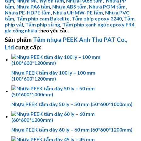
tấm
,
Nhựa MC Nylon tấm
,
Nhựa PA66 tấm
,
Nhựa PP
tấm
,
Nhựa PA6 tấm
,
Nhựa ABS tấm
,
Nhựa POM tấm
,
Nhựa PE-HDPE tấm
,
Nhựa
UHMW-PE
tấm
,
Nhựa PVC
tấm
,
Tấm phíp cam Bakelite
,
Tấm phíp
epoxy 3240
,
Tấm
phíp vải
,
Tấm phíp sừng
,
Tấm phíp xanh ngọc epoxy FR4
,
gia công nhựa
theo yêu cầu.
Sản phẩm
Tấm nhựa PEEK
Anh Thu PAT Co.,
Ltd
cung cấp:
Nhựa PEEK tấm dày 100 ly – 100 mm
(100*600*1200mm)
Nhựa PEEK tấm dày 50 ly – 50 mm (50*600*1000mm)
Nhựa PEEK tấm dày 60 ly – 60 mm (60*600*1200mm)