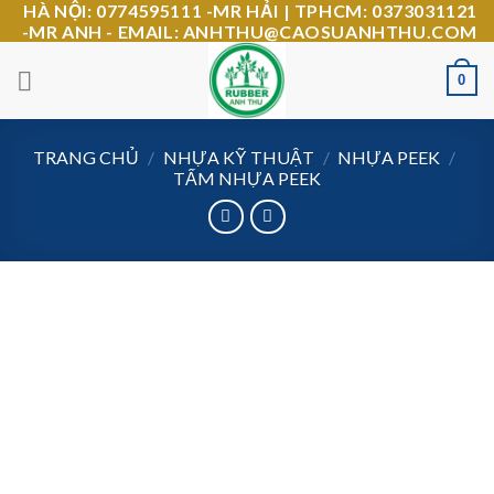
HÀ NỘI: 0774595111 -MR HẢI | TPHCM: 0373031121
Skip
-MR ANH - EMAIL: ANHTHU@CAOSUANHTHU.COM
to
content
0
TRANG CHỦ
/
NHỰA KỸ THUẬT
/
NHỰA PEEK
/
TẤM NHỰA PEEK