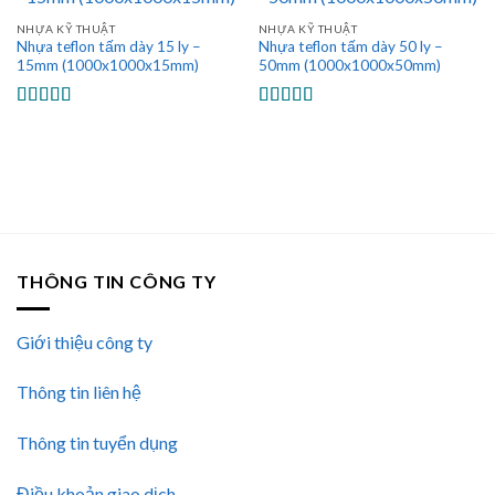
NHỰA KỸ THUẬT
NHỰA KỸ THUẬT
Nhựa teflon tấm dày 15 ly –
Nhựa teflon tấm dày 50 ly –
15mm (1000x1000x15mm)
50mm (1000x1000x50mm)
Được xếp
Được xếp
hạng
5.00
5
hạng
5.00
5
sao
sao
THÔNG TIN CÔNG TY
Giới thiệu công ty
Thông tin liên hệ
Thông tin tuyển dụng
Điều khoản giao dịch