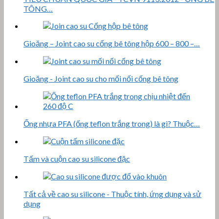
TÔNG…
Gioăng – Joint cao su cống bê tông hộp 600 – 800 –…
Gioăng - Joint cao su cho mối nối cống bê tông
Ống nhựa PFA (ống teflon trắng trong) là gì? Thuộc…
Tấm và cuộn cao su silicone đặc
Tất cả về cao su silicone - Thuộc tính, ứng dụng và sử
dụng