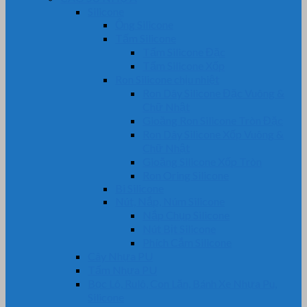
Silicone
Ống Silicone
Tấm Silicone
Tấm Silicone Đặc
Tấm Silicone Xốp
Ron Silicone chịu nhiệt
Ron Dây Silicone Đặc Vuông &
Chữ Nhật
Gioăng Ron Silicone Tròn Đặc
Ron Dây Silicone Xốp Vuông &
Chữ Nhật
Gioăng Silicone Xốp Tròn
Ron Oring Silicone
Bi Silicone
Nút, Nắp, Núm Silicone
Nắp Chụp Silicone
Nút Bịt Silicone
Phích Cắm Silicone
Cây Nhựa PU
Tấm Nhựa PU
Bọc Lô, Rulô, Con Lăn, Bánh Xe Nhựa Pu,
Silicone