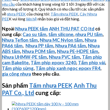
yêu cầu
của khách hàng trong vòng từ 1 tới 3 ngày đối với các
đơn hàng số lượng ít. Quý khách có nhu cầu tới các sản phẩm
về
nhựa PEEK
của chúng tôi:
Tấm nhựa PEEK
,
Cây Nhựa
PEE
K vui lòng
liên hệ
nhận báo giá và đặt hàng.
Ngoài
Nhựa PEEK tấm
ANH THU PAT CO ltd
có
cung cấp:
Cao su tấm
,
tấm silicone
,
nhựa PU tấm
,
Nhựa Teflon tấm
,
Nhựa MC Nylon tấm
,
Nhựa
PA66 tấm
,
Nhựa PP tấm
,
Nhựa PA6 tấm
,
Nhựa
ABS tấm
,
Nhựa POM tấm
,
Nhựa PE-HDPE tấm
,
Nhựa
UHMW-PE
tấm
,
Nhựa PVC tấm
,
Tấm phíp
cam Bakelite
,
Tấm phíp
epoxy 3240
,
Tấm phíp vải
,
Tấm phíp sừng
,
Tấm phíp xanh ngọc epoxy FR4
,
gia công nhựa
theo yêu cầu.
Sản phẩm
Tấm nhựa PEEK
Anh Thu
PAT Co., Ltd
cung cấp: