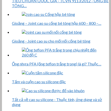
TIÊU CHUẨN QUỐC GIA - TCVN 9113:2012 - ỐNG BÊ
TÔNG…
Gioăng – Joint cao su cống bê tông hộp 600 – 800 –…
Gioăng - Joint cao su cho mối nối cống bê tông
Ống nhựa PFA (ống teflon trắng trong) là gì? Thuộc…
Tấm và cuộn cao su silicone đặc
Tất cả về cao su silicone - Thuộc tính, ứng dụng và sử
dụng