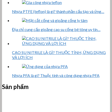
Nhựa PTFE (teflon) là gì? thành phần cấu tạo và ứng…
Địa chỉ cung cấp gioăng cao su cống bê tông uy tín…
CAO SU NITRILE LÀ GÌ? THUỘC TÍNH, ỨNG DỤNG
VÀ LỢI ÍCH
Nhựa PFA là gì? Thuộc tính và công dụng nhựa PFA
Sản phẩm