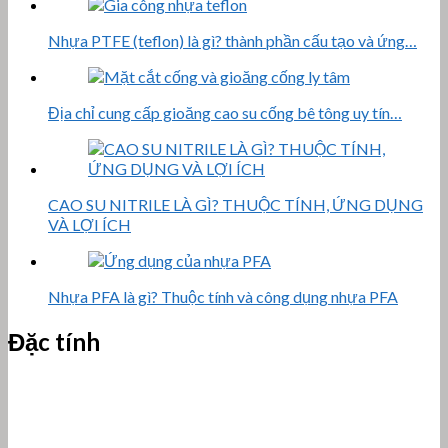
Nhựa PTFE (teflon) là gì? thành phần cấu tạo và ứng…
Địa chỉ cung cấp gioăng cao su cống bê tông uy tín…
CAO SU NITRILE LÀ GÌ? THUỘC TÍNH, ỨNG DỤNG
VÀ LỢI ÍCH
Nhựa PFA là gì? Thuộc tính và công dụng nhựa PFA
Đặc tính