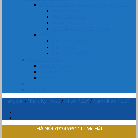
Vật Liệu Cách Âm, Cách Nhiệt, Chống Cháy
Bông Khoáng
Bông Thủy Tinh
Bìa Amiang
Vải Chịu Nhiệt, Chống Cháy
Dây Tết Chèn
Dây Tẩm Teflon
Dây Tẩm Chì
Dây Cốt Tông Mỡ
CHUYÊN MỤC
Nhựa Kỹ Thuật
Cao Su Kỹ Thuật
Silicone
TIN TỨC
LIÊN HỆ
Trang chủ
/
Nhựa Kỹ Thuật
/
Nhựa PEEK
/
Tấm Nhựa PEEK
HÀ NỘI: 0774595111
- Mr Hải