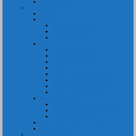
Gia Công Silicone, PU
CAO SU KỸ THUẬT
Bi Cao Su
Ống Cao Su
Ống Cao Su Chịu Dầu
Ống Cao Su Bố Thép
Ống Cao Su Bố Vải
Tấm Cao Su
Tấm Cao Su Bố Thép
Tấm Cao Su Bố Vải
Tấm Cao Su Chịu Dầu
Tấm Cao Su Chịu Lực
Tấm Cao Su Kháng Hóa Chất
Tấm Cao Su Chống trơn Trượt
Tấm Cao Su Chống Mài Mòn
Tấm Cao Su Chống Thấm
Ron Gioăng Cao Su
Ron – gioăng Cao Su Chịu Dầu
Ron Gioăng Cao Su chịu Hóa Chất
Gioăng Cao Su Tủ Điện
Bọc Lô, Rulô, Con lăn, Bánh Xe Cao Su
Gia Công Cao Su
SẢN PHẨM KHÁC