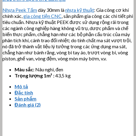
Nhựa Peek Tấm
dày 30mm là
nhựa kỹ thuật
: Gia công cơ khí
chính xác,
gia công tiện CNC
, sản phẩm gia công các chi tiết phi
tiêu chuẩn. Nhựa kỹ thuật PEEK được sử dụng rộng rãi trong
các ngành công nghiệp hàng không vũ trụ, dược phẩm và chế
biến thực phẩm, chẳng hạn như các bộ phận cấu trúc của máy
phân tích khí, cánh trao đổi nhiệt; do tính chất ma sát vượt trội,
nó đã trở thành vật liệu lý tưởng trong các ứng dụng ma sát,
chẳng hạn như bánh răng, vòng bi tay áo, trượt vòng bi, vòng
piston, ghế van, vòng đệm, vòng mòn máy bơm, v.v.
Màu sắc:
Nâu nghi, đen
Trọng lượng 1m² :
43,5 kg
Mô tả
Đặc tính
Sản phẩm
Đánh giá (2)