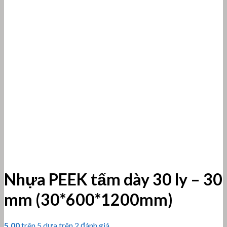
Nhựa PEEK tấm dày 30 ly – 30
mm (30*600*1200mm)
5.00
trên 5 dựa trên
2
đánh giá