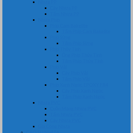
Nhựa PP
Cây Nhựa PP
Tấm Nhựa PP
Nhựa Phíp
Phip Cam Bakelite
Tấm Phíp Cam Bakelite
Phíp Sừng
Tấm Phíp Sừng
Phíp Thủy Tinh
Ống Phíp Thủy Tinh
Tấm Phíp Thủy Tinh
Phíp Vải
Cây Phíp Vải
Tấm Phíp Vải
Phíp Xanh Ngọc EPOXY FR4
Cây Phíp Xanh Ngọc
Tấm Phíp Xanh Ngọc
Nhựa PVC
Cuộn Màng Nhựa PVC
Tấm Nhựa PVC
Cây Nhựa PVC
Gia Công Nhựa
CAO SU NHỰA