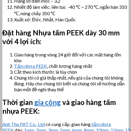
Hàng số điện môi: – 3,2
Nhiệt độ làm việc: liên tục -40 ℃ ~ 270 ℃, ngắn hạn 310
℃, nóng chảy 350 ℃
Xuất xứ: Đức, Nhật, Hàn Quốc
Đặt hàng Nhựa tấm
PEEK dày 30 mm
với 4 lợi ích:
Giao hàng trong vòng 24 giờ đối với các mặt hàng tồn
kho
Tấm nhựa PEEK
, chất lượng hạng nhất
Cắt theo kích thước là tùy chọn
Chúng tôi có giá thấp nhất, nếu giá của chúng tôi không
đúng. Hãy cho chúng tôi biết và chúng tôi sẽ hướng dẫn
bạn một đề nghị thay thế
Thời gian
gia công
và giao hàng tấm
nhựa PEEK:
Anh Thu PAT Co., Ltd
có cung cấp, giao hàng
tấm nhựa
PEEK
dày:
1mm
,
2mm
,
3mm
,
5mm
,
6mm
,
8mm
,
10mm
,
12mm
,
1