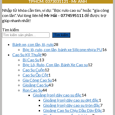
TPHCM:
0373031121 - Mr ANH
Nhập từ khóa cần tìm, ví dụ: “Bọc rulo cao su” hoặc "gia công
con lăn". Vui lòng liên hệ
Mr Hải
–
0774595111
để được trợ
giúp nhanh nhất!
Tìm kiếm
Tìm kiếm
28
Bánh xe, con lăn, lô, rulo
28
sản
16
Bọc lô, rulo, con lăn, bánh xe Silicone nhựa PU
16
phẩm
sản
90
Cao Su Kỹ Thuật
90
sản
phẩ
13
Bi Cao Su
13
sản
phẩm
12
Bọc Lô, Rulo, Con lăn, Bánh Xe Cao su
12
sản
phẩm
12
Cao Su Cuộn
12
sản
phẩm
1
Cao Su Ốp Cột
1
phẩm
sản
14
Gia Công Cao Su
14
phẩm
43
sản
Gioăng Cao Su
43
sản
44
phẩm
Ron Cao Su
44
sản
phẩm
14
Gioăng (ron) dây cao su đặc
14
sản
phẩm
1
Gioăng (ron) dây cao su dẹt đặc
1
phẩm
sản
7
Gioăng (ron) dây cao su tròn đặc
7
phẩm
sản
3
Gioăng Cao Su Chịu Dầu Dây Đặc
3
phẩm
sản