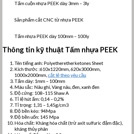
Tấm cuộn nhựa PEEK dày 3mm – 3ly
Sản phẩm cắt CNC từ nhựa PEEK
Tấm nhựa PEEK dày 100mm – 100ly
Thông tin kỹ thuật Tấm nhựa PEEK
Tên tiếng anh: Polyetheretherketones Sheet
Kích thước :610x1220mm, 620x3000mm,
1000x2000mm,
cắt lẻ theo yêu cầu
Tấm dày: 1mm – 100mm
Màu sắc: Nâu ghi, Vàng nâu, đen, xanh đen
Độ cứng: 108–115 Shaw A
Tỉ lệ hút ẩm: 0,14 – 0,2%
Tỉ trọng: 1,31 – 1,45g/cm3
Độ bền kéo: 94Mpa
Độ bền uốn: 145 Mpa
Hóa chất: Kháng hóa chất (trừ axit sulfuric đậm đặc),
kháng thủy phân