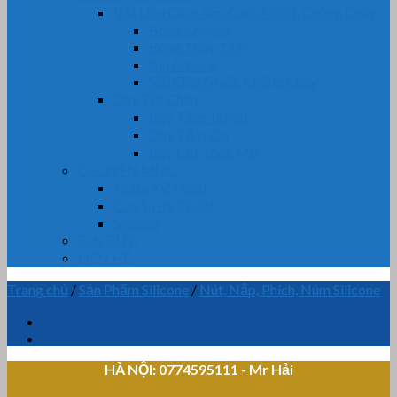
Vật Liệu Cách Âm, Cách Nhiệt, Chống Cháy
Bông Khoáng
Bông Thủy Tinh
Bìa Amiang
Vải Chịu Nhiệt, Chống Cháy
Dây Tết Chèn
Dây Tẩm Teflon
Dây Tẩm Chì
Dây Cốt Tông Mỡ
CHUYÊN MỤC
Nhựa Kỹ Thuật
Cao Su Kỹ Thuật
Silicone
TIN TỨC
LIÊN HỆ
Trang chủ
/
Sản Phẩm Silicone
/
Nút, Nắp, Phích, Núm Silicone
HÀ NỘI: 0774595111
- Mr Hải