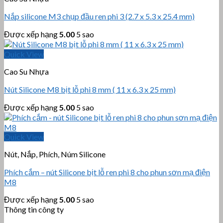
Nắp silicone M3 chụp đầu ren phi 3 (2.7 x 5.3 x 25.4 mm)
Được xếp hạng
5.00
5 sao
Quick View
Cao Su Nhựa
Nút Silicone M8 bịt lỗ phi 8 mm ( 11 x 6.3 x 25 mm)
Được xếp hạng
5.00
5 sao
Quick View
Nút, Nắp, Phích, Núm Silicone
Phích cắm – nút Silicone bịt lỗ ren phi 8 cho phun sơn mạ điện
M8
Được xếp hạng
5.00
5 sao
Thông tin công ty