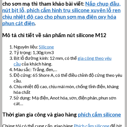
cho sơn mạ thì tham khảo bài viết:
Nắp chụp đầu,
nút bịt lỗ, phích cắm hình trụ silicone xuyên lỗ ren
chịu nhiệt độ cao cho phun sơn mạ điện oxy hóa
phun cát điện
.
Mô tả chi tiết về sản phẩm nút silicone
M12
Nguyên liệu:
Silicone
Tỷ trọng: 1,30g/cm3
Bịt lỗ đường kính: 12 mm, có thể
gia công theo yêu
cầu
của khách hàng.
Màu sắc: Trắng, đen,…
Độ cứng: 65 Shore A, có thể điều chỉnh độ cứng theo yêu
cầu.
Chịu nhiệt độ cao, chịu mài mòn, chống tĩnh điện, kháng
hóa chất
Sử dụng: Mạ điện, Anot hóa, sơn, điện phân, phun sơn
cát…
Thời gian gia công và giao hàng
phích cắm silicone
Chúng tôi có thể cung cấp, giao hàng
Phích cắm silicone
để bịt