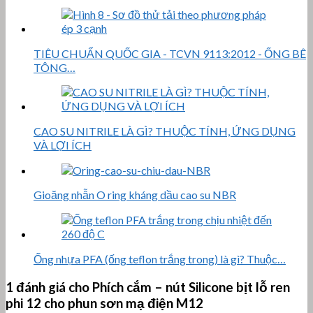
TIÊU CHUẨN QUỐC GIA - TCVN 9113:2012 - ỐNG BÊ
TÔNG…
CAO SU NITRILE LÀ GÌ? THUỘC TÍNH, ỨNG DỤNG
VÀ LỢI ÍCH
Gioăng nhẫn O ring kháng dầu cao su NBR
Ống nhựa PFA (ống teflon trắng trong) là gì? Thuộc…
1 đánh giá cho
Phích cắm – nút Silicone bịt lỗ ren
phi 12 cho phun sơn mạ điện M12