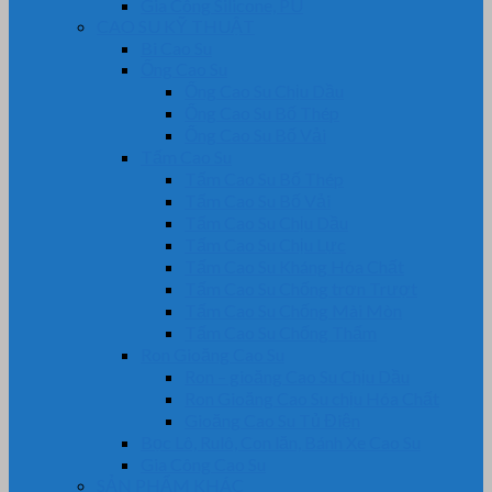
Gia Công Silicone, PU
CAO SU KỸ THUẬT
Bi Cao Su
Ống Cao Su
Ống Cao Su Chịu Dầu
Ống Cao Su Bố Thép
Ống Cao Su Bố Vải
Tấm Cao Su
Tấm Cao Su Bố Thép
Tấm Cao Su Bố Vải
Tấm Cao Su Chịu Dầu
Tấm Cao Su Chịu Lực
Tấm Cao Su Kháng Hóa Chất
Tấm Cao Su Chống trơn Trượt
Tấm Cao Su Chống Mài Mòn
Tấm Cao Su Chống Thấm
Ron Gioăng Cao Su
Ron – gioăng Cao Su Chịu Dầu
Ron Gioăng Cao Su chịu Hóa Chất
Gioăng Cao Su Tủ Điện
Bọc Lô, Rulô, Con lăn, Bánh Xe Cao Su
Gia Công Cao Su
SẢN PHẨM KHÁC