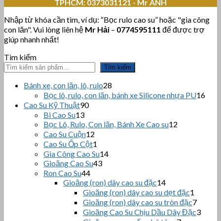
TPHCM:
0373031121 - Mr ANH
Nhập từ khóa cần tìm, ví dụ: “Bọc rulo cao su” hoặc "gia công
con lăn". Vui lòng liên hệ
Mr Hải
–
0774595111
để được trợ
giúp nhanh nhất!
Tìm kiếm
Tìm kiếm
28
Bánh xe, con lăn, lô, rulo
28
sản
16
Bọc lô, rulo, con lăn, bánh xe Silicone nhựa PU
16
phẩm
sản
90
Cao Su Kỹ Thuật
90
sản
phẩ
13
Bi Cao Su
13
sản
phẩm
12
Bọc Lô, Rulo, Con lăn, Bánh Xe Cao su
12
sản
phẩm
12
Cao Su Cuộn
12
sản
phẩm
1
Cao Su Ốp Cột
1
phẩm
sản
14
Gia Công Cao Su
14
phẩm
43
sản
Gioăng Cao Su
43
sản
44
phẩm
Ron Cao Su
44
sản
phẩm
14
Gioăng (ron) dây cao su đặc
14
sản
phẩm
1
Gioăng (ron) dây cao su dẹt đặc
1
phẩm
sản
7
Gioăng (ron) dây cao su tròn đặc
7
phẩm
sản
3
Gioăng Cao Su Chịu Dầu Dây Đặc
3
phẩm
sản