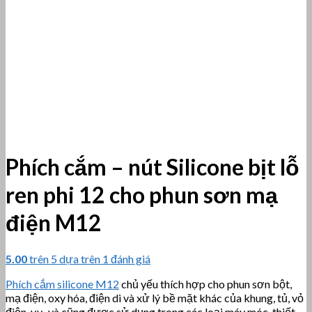
Phích cắm – nút Silicone bịt lỗ
ren phi 12 cho phun sơn mạ
điện M12
5.00
trên 5 dựa trên
1
đánh giá
Phích cắm silicone M12
chủ yếu thích hợp cho phun sơn bột,
mạ điện, oxy hóa, điện di và xử lý bề mặt khác của khung, tủ, vỏ
điện, v.v., và cũng được sử dụng trong các loại máy móc, thiết