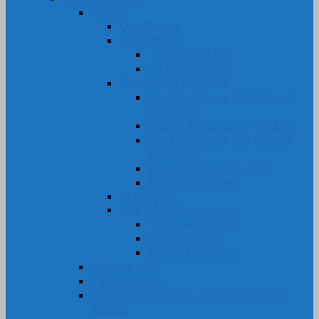
Silicone
Ống Silicone
Tấm Silicone
Tấm Silicone Đặc
Tấm Silicone Xốp
Ron Silicone chịu nhiệt
Ron Dây Silicone Đặc Vuông &
Chữ Nhật
Gioăng Ron Silicone Tròn Đặc
Ron Dây Silicone Xốp Vuông &
Chữ Nhật
Gioăng Silicone Xốp Tròn
Ron Oring Silicone
Bi Silicone
Nút, Nắp, Núm Silicone
Nắp Chụp Silicone
Nút Bịt Silicone
Phích Cắm Silicone
Cây Nhựa PU
Tấm Nhựa PU
Bọc Lô, Rulô, Con Lăn, Bánh Xe Nhựa Pu,
Silicone