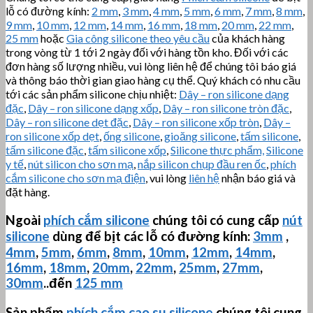
lỗ có đường kính:
2 mm
,
3 mm
,
4 mm
,
5 mm
,
6 mm
,
7 mm
,
8 mm
,
9 mm
,
10 mm
,
12 mm
,
14 mm
,
16 mm
,
18 mm
,
20 mm
,
22 mm
,
25 mm
hoặc
Gia công silicone theo yêu cầu
của khách hàng
trong vòng từ 1 tới 2 ngày đối với hàng tồn kho. Đối với các
đơn hàng số lượng nhiều, vui lòng liên hệ để chúng tôi báo giá
và thông báo thời gian giao hàng cụ thể. Quý khách có nhu cầu
tới các sản phẩm silicone chịu nhiệt:
Dây – ron silicone dạng
đặc
,
Dây – ron silicone dạng xốp
,
Dây – ron silicone tròn đặc
,
Dây – ron silicone dẹt đặc
,
Dây – ron silicone xốp tròn
,
Dây –
ron silicone xốp dẹt
,
ống silicone
,
gioăng silicone
,
tấm silicone
,
tấm silicone đặc
,
tấm silicone xốp
,
Silicone thực phẩm,
Silicone
y tế
,
nút silicon cho sơn mạ
,
nắp silicon chụp đầu ren ốc
,
phích
cắm silicone cho sơn mạ điện
, vui lòng
liên hệ
nhận báo giá và
đặt hàng.
Ngoài
phích cắm silicone
chúng tôi có cung cấp
nút
silicone
dùng để bịt các lỗ có đường kính:
3mm
,
4mm
,
5mm
,
6mm
,
8mm
,
10mm
,
12mm
,
14mm
,
16mm
,
18mm
,
20mm
,
22mm
,
25mm
,
27mm
,
30mm
..đến
125 mm
Sản phẩm
phích cắm cao su silicone
chúng tôi cung