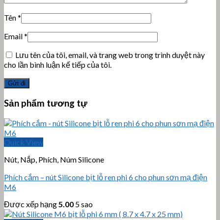
Tên
*
Email
*
Lưu tên của tôi, email, và trang web trong trình duyệt này
cho lần bình luận kế tiếp của tôi.
Sản phẩm tương tự
Quick View
Nút, Nắp, Phích, Núm Silicone
Phích cắm – nút Silicone bịt lỗ ren phi 6 cho phun sơn mạ điện
M6
Được xếp hạng
5.00
5 sao