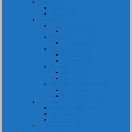
Nhựa PP
Cây Nhựa PP
Tấm Nhựa PP
Nhựa Phíp
Phip Cam Bakelite
Tấm Phíp Cam Bakelite
Phíp Sừng
Tấm Phíp Sừng
Phíp Thủy Tinh
Ống Phíp Thủy Tinh
Tấm Phíp Thủy Tinh
Phíp Vải
Cây Phíp Vải
Tấm Phíp Vải
Phíp Xanh Ngọc EPOXY FR4
Cây Phíp Xanh Ngọc
Tấm Phíp Xanh Ngọc
Nhựa PVC
Cuộn Màng Nhựa PVC
Tấm Nhựa PVC
Cây Nhựa PVC
Gia Công Nhựa
CAO SU NHỰA