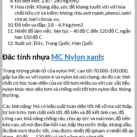
Độ bền kéo: 230 – 280 kg/cm2
Hóa chất: Kháng dầu, sức đề kháng tuyệt vời với hóa
chất hữu cơ và kiềm; không chịu axit mạnh, phenol, natri
clorat, bari clorua, v.v..
Độ bền va đập: 2,8 – 4,9 kg/mm2
Nhiệt độ làm việc: liên tục – 40 độ C đến 120 độ C, ngắn
hạn 150 độ C
Xuất xứ: Đức, Trung Quốc, Hàn Quốc
Đăc tính nhựa
MC Nylon xanh
:
Trọng lượng phân tử của nylon MC cao tới 70.000-100.000,
gấp ba lần so với nylon 6 và nylon 66 nói chung, do đó các tính
chất cơ học toàn diện của nó tốt hơn nhiều so với các vật liệu
nylon khác như dẻo hơn và chống mỏi tốt hơn nylon đúc thông
thường.
Các tính năng: Nó có hiệu suất toàn diện tốt, hệ số ma sát thấp,
tự bôi trơn, tính chất mỏi tốt, độ bền và độ kết tinh cao, độ
cứng cao, khả năng chống rão, chịu áp lực và mài mòn, độ bền
kéo cao, số mô đun đàn hồi cao, hấp thụ nước thấp, kháng dầu,
ổn định kích thước tốt
,
chịu được nhiệt độ (phạm vi nhiệt độ áp
dụng -40 độ —- 120 độ) và khả năng gia công tốt.