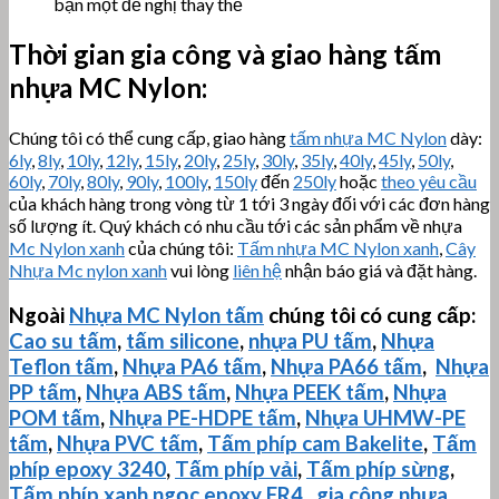
bạn một đề nghị thay thế
Thời gian gia công và giao hàng tấm
nhựa MC Nylon:
Chúng tôi có thể cung cấp, giao hàng
tấm nhựa MC Nylon
dày:
6ly
,
8ly
,
10ly
,
12ly
,
15ly
,
20ly
,
25ly
,
30ly
,
35ly
,
40ly
,
45ly
,
50ly
,
60ly
,
70ly
,
80ly
,
90ly
,
100ly
,
150ly
đến
250ly
hoặc
theo yêu cầu
của khách hàng trong vòng từ 1 tới 3 ngày đối với các đơn hàng
số lượng ít. Quý khách có nhu cầu tới các sản phẩm về nhựa
Mc Nylon xanh
của chúng tôi:
Tấm nhựa MC Nylon xanh
,
Cây
Nhựa Mc nylon xanh
vui lòng
liên hệ
nhận báo giá và đặt hàng.
Ngoài
Nhựa MC Nylon tấm
chúng tôi có cung cấp:
Cao su tấm
,
tấm silicone
,
nhựa PU tấm
,
Nhựa
Teflon tấm
,
Nhựa PA6 tấm
,
Nhựa PA66 tấm
,
Nhựa
PP tấm
,
Nhựa ABS tấm
,
Nhựa PEEK tấm
,
Nhựa
POM tấm
,
Nhựa PE-HDPE tấm
,
Nhựa
UHMW-PE
tấm
,
Nhựa PVC tấm
,
Tấm phíp cam Bakelite
,
Tấm
phíp
epoxy 3240
,
Tấm phíp vải
,
Tấm phíp sừng
,
Tấm phíp xanh ngọc epoxy FR4
,
gia công nhựa