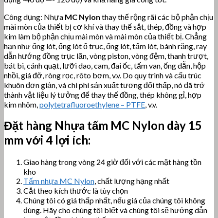
Công dụng: Nhựa
MC Nylon
thay thế rộng rãi các bộ phận chịu
mài mòn của thiết bị cơ khí và thay thế sắt, thép, đồng và hợp
kim làm bộ phận chịu mài mòn và mài mòn của thiết bị. Chẳng
hạn như ống lót, ống lót ổ trục, ống lót, tấm lót, bánh răng, ray
dẫn hướng đồng trục lăn, vòng piston, vòng đệm, thanh trượt,
bát bi, cánh quạt, lưỡi dao, cam, đai ốc, tấm van, ống dẫn, hộp
nhồi, giá đỡ, ròng rọc, rôto bơm, v.v. Do quy trình và cấu trúc
khuôn đơn giản, và chi phí sản xuất tương đối thấp, nó đã trở
thành vật liệu lý tưởng để thay thế đồng, thép không gỉ, hợp
kim nhôm,
polytetrafluoroethylene – PTFE
, v.v.
Đặt hàng Nhựa tấm
MC Nylon dày 15
mm với 4 lợi ích:
Giao hàng trong vòng 24 giờ đối với các mặt hàng tồn
kho
Tấm nhựa MC Nylon
, chất lượng hạng nhất
Cắt theo kích thước là tùy chọn
Chúng tôi có giá thấp nhất, nếu giá của chúng tôi không
đúng. Hãy cho chúng tôi biết và chúng tôi sẽ hướng dẫn