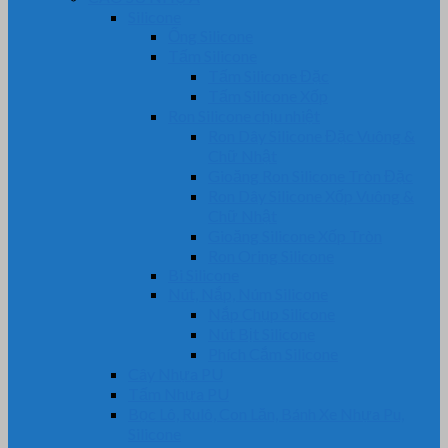
Silicone
Ống Silicone
Tấm Silicone
Tấm Silicone Đặc
Tấm Silicone Xốp
Ron Silicone chịu nhiệt
Ron Dây Silicone Đặc Vuông &
Chữ Nhật
Gioăng Ron Silicone Tròn Đặc
Ron Dây Silicone Xốp Vuông &
Chữ Nhật
Gioăng Silicone Xốp Tròn
Ron Oring Silicone
Bi Silicone
Nút, Nắp, Núm Silicone
Nắp Chụp Silicone
Nút Bịt Silicone
Phích Cắm Silicone
Cây Nhựa PU
Tấm Nhựa PU
Bọc Lô, Rulô, Con Lăn, Bánh Xe Nhựa Pu,
Silicone