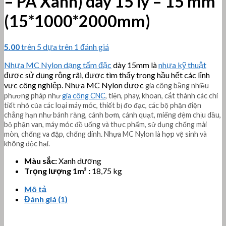
– PA Xanh) dày 15 ly – 15 mm
(15*1000*2000mm)
5.00
trên 5 dựa trên
1
đánh giá
Nhựa MC Nylon dạng tấm đặc
dày 15mm là
nhựa kỹ thuật
được sử dụng rộng rãi, được tìm thấy trong hầu hết các lĩnh
vực công nghiệp. Nhựa MC Nylon được
gia công bằng nhiều
phương pháp như
gia công CNC
, tiện, phay, khoan, cắt thành các chi
tiết nhỏ của các loại máy móc, thiết bị đo đạc, các bộ phận điện
chẳng hạn như bánh răng, cánh bơm, cánh quạt, miếng đệm chịu dầu,
bộ phận van, máy móc đồ uống và thực phẩm, sử dụng chống mài
mòn, chống va đập, chống dính. Nhựa MC Nylon là hợp vệ sinh và
không độc hại.
Màu sắc:
Xanh dương
Trọng lượng 1m² :
18,75 kg
Mô tả
Đánh giá (1)