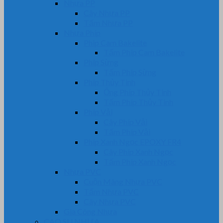
Nhựa PP
Cây Nhựa PP
Tấm Nhựa PP
Nhựa Phíp
Phip Cam Bakelite
Tấm Phíp Cam Bakelite
Phíp Sừng
Tấm Phíp Sừng
Phíp Thủy Tinh
Ống Phíp Thủy Tinh
Tấm Phíp Thủy Tinh
Phíp Vải
Cây Phíp Vải
Tấm Phíp Vải
Phíp Xanh Ngọc EPOXY FR4
Cây Phíp Xanh Ngọc
Tấm Phíp Xanh Ngọc
Nhựa PVC
Cuộn Màng Nhựa PVC
Tấm Nhựa PVC
Cây Nhựa PVC
Gia Công Nhựa
CAO SU NHỰA