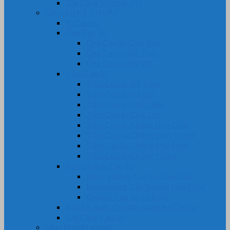
Gia Công Silicone, PU
CAO SU KỸ THUẬT
Bi Cao Su
Ống Cao Su
Ống Cao Su Chịu Dầu
Ống Cao Su Bố Thép
Ống Cao Su Bố Vải
Tấm Cao Su
Tấm Cao Su Bố Thép
Tấm Cao Su Bố Vải
Tấm Cao Su Chịu Dầu
Tấm Cao Su Chịu Lực
Tấm Cao Su Kháng Hóa Chất
Tấm Cao Su Chống trơn Trượt
Tấm Cao Su Chống Mài Mòn
Tấm Cao Su Chống Thấm
Ron Gioăng Cao Su
Ron – gioăng Cao Su Chịu Dầu
Ron Gioăng Cao Su chịu Hóa Chất
Gioăng Cao Su Tủ Điện
Bọc Lô, Rulô, Con lăn, Bánh Xe Cao Su
Gia Công Cao Su
SẢN PHẨM KHÁC