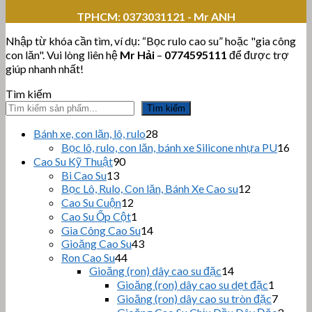
TPHCM:
0373031121 - Mr ANH
Nhập từ khóa cần tìm, ví dụ: “Bọc rulo cao su” hoặc "gia công
con lăn". Vui lòng liên hệ
Mr Hải
–
0774595111
để được trợ
giúp nhanh nhất!
Tìm kiếm
Tìm kiếm
28
Bánh xe, con lăn, lô, rulo
28
sản
16
Bọc lô, rulo, con lăn, bánh xe Silicone nhựa PU
16
phẩm
sản
90
Cao Su Kỹ Thuật
90
sản
phẩ
13
Bi Cao Su
13
sản
phẩm
12
Bọc Lô, Rulo, Con lăn, Bánh Xe Cao su
12
sản
phẩm
12
Cao Su Cuộn
12
sản
phẩm
1
Cao Su Ốp Cột
1
phẩm
sản
14
Gia Công Cao Su
14
phẩm
43
sản
Gioăng Cao Su
43
sản
44
phẩm
Ron Cao Su
44
sản
phẩm
14
Gioăng (ron) dây cao su đặc
14
sản
phẩm
1
Gioăng (ron) dây cao su dẹt đặc
1
phẩm
sản
7
Gioăng (ron) dây cao su tròn đặc
7
phẩm
sản
3