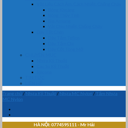
Vật Liệu Cách Âm, Cách Nhiệt, Chống Cháy
Bông Khoáng
Bông Thủy Tinh
Bìa Amiang
Vải Chịu Nhiệt, Chống Cháy
Dây Tết Chèn
Dây Tẩm Teflon
Dây Tẩm Chì
Dây Cốt Tông Mỡ
CHUYÊN MỤC
Nhựa Kỹ Thuật
Cao Su Kỹ Thuật
Silicone
TIN TỨC
LIÊN HỆ
Trang chủ
/
Nhựa Kỹ Thuật
/
Nhựa MC Nylon
/
Tấm Nhựa
MC Nylon
HÀ NỘI: 0774595111
- Mr Hải