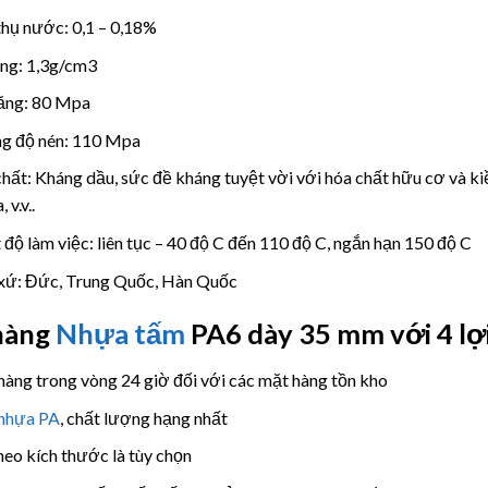
hụ nước: 0,1 – 0,18%
ọng: 1,3g/cm3
ăng: 80 Mpa
g độ nén: 110 Mpa
hất: Kháng dầu, sức đề kháng tuyệt vời với hóa chất hữu cơ và kiềm
 v.v..
 độ làm việc: liên tục – 40 độ C đến 110 độ C, ngắn hạn 150 độ C
xứ: Đức, Trung Quốc, Hàn Quốc
hàng
Nhựa tấm
PA6 dày 35 mm với 4 lợi
hàng trong vòng 24 giờ đối với các mặt hàng tồn kho
nhựa PA
, chất lượng hạng nhất
heo kích thước là tùy chọn