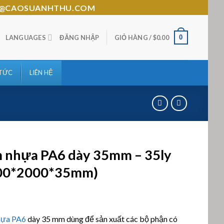
HTHU@CAOSUANHTHU.COM
0
LANGUAGES
ĐĂNG NHẬP
GIỎ HÀNG /
$
0.00
 TỨC
LIÊN HỆ
 nhựa PA6 dày 35mm – 35ly
00*2000*35mm)
n 5
hựa PA6
dày 35 mm dùng để sản xuất các bộ phận có
n