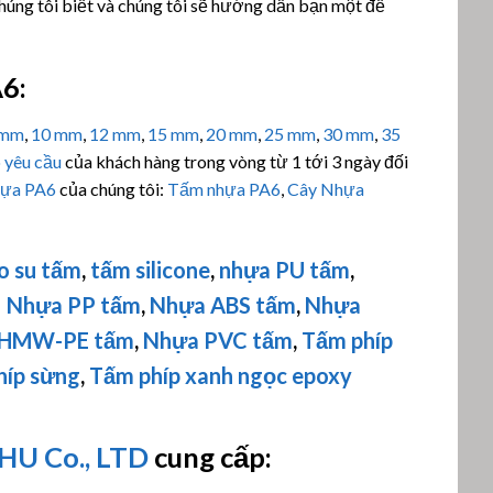
chúng tôi biết và chúng tôi sẽ hướng dẫn bạn một đề
A6:
 mm
,
10 mm
,
12 mm
,
15 mm
,
20 mm
,
25 mm
,
30 mm
,
35
 yêu cầu
của khách hàng trong vòng từ 1 tới 3 ngày đối
ựa PA6
của chúng tôi:
Tấm nhựa PA6
,
Cây Nhựa
o su tấm
,
tấm silicone
,
nhựa PU tấm
,
,
Nhựa PP tấm
,
Nhựa ABS tấm
,
Nhựa
HMW-PE
tấm
,
Nhựa PVC tấm
,
Tấm phíp
híp sừng
,
Tấm phíp xanh ngọc epoxy
U Co., LTD
cung cấp: