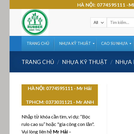
Skip
HÀ NỘI: 0774595111 
to
content
Tìm
kiếm:
TRANG CHỦ
NHỰA KỸ THUẬT
CAO SU NHỰA
TRANG CHỦ
/
NHỰA KỸ THUẬT
/
NHỰA 
HÀ NỘI: 0774595111
- Mr Hải
TPHCM:
0373031121 - Mr ANH
Nhập từ khóa cần tìm, ví dụ: “Bọc
rulo cao su” hoặc "gia công con lăn".
Vui lòng liên hệ
Mr Hải
–