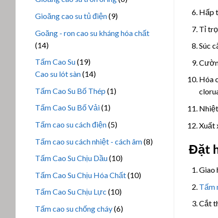
phẩm
sản
Hấp t
9
Gioăng cao su tủ điện
9
phẩm
sản
Tỉ tr
Goăng - ron cao su kháng hóa chất
phẩm
14
14
Súc c
sản
19
Tấm Cao Su
19
Cườn
phẩm
sản
14
Cao su lót sàn
14
Hóa c
phẩm
sản
1
Tấm Cao Su Bố Thép
1
clorua,
phẩm
sản
1
Tấm Cao Su Bố Vải
1
Nhiệt
phẩm
sản
5
Tấm cao su cách điện
5
Xuất 
phẩm
sản
8
Tấm cao su cách nhiệt - cách âm
8
Đặt 
phẩm
sản
10
Tấm Cao Su Chịu Dầu
10
phẩm
sản
Giao 
10
Tấm Cao Su Chịu Hóa Chất
10
phẩm
sản
Tấm 
10
Tấm Cao Su Chịu Lực
10
phẩm
sản
Cắt t
6
Tấm cao su chống cháy
6
phẩm