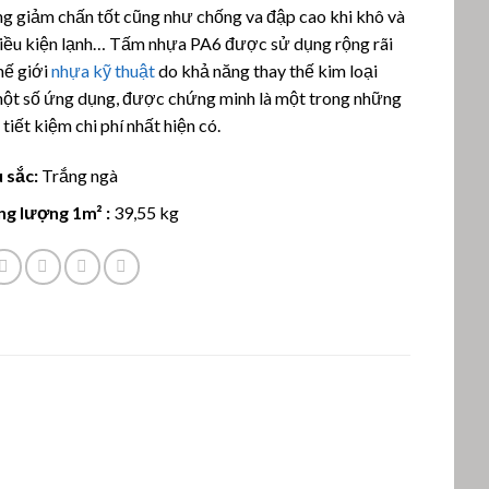
á
g giảm chấn tốt cũng như chống va đập cao khi khô và
điều kiện lạnh… Tấm nhựa PA6 được sử dụng rộng rãi
hế giới
nhựa kỹ thuật
do khả năng thay thế kim loại
một số ứng dụng, được chứng minh là một trong những
 tiết kiệm chi phí nhất hiện có.
 sắc:
Trắng ngà
ng lượng 1m² :
39,55 kg