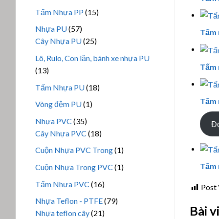
phẩm
sản
15
Tấm Nhựa PP
15
phẩm
sản
57
Nhựa PU
57
Tấm 
phẩm
sản
25
Cây Nhựa PU
25
phẩm
sản
Lô, Rulo, Con lăn, bánh xe nhựa PU
phẩm
Tấm 
13
13
sản
18
Tấm Nhựa PU
18
phẩm
sản
Tấm 
1
Vòng đệm PU
1
phẩm
sản
35
Nhựa PVC
35
Đọ
phẩm
sản
18
Cây Nhựa PVC
18
phẩm
sản
1
Cuộn Nhựa PVC Trong
1
phẩm
sản
Tấm 
1
Cuộn Nhựa Trong PVC
1
phẩm
sản
16
Tấm Nhựa PVC
16
Post 
phẩm
sản
79
Nhựa Teflon - PTFE
79
phẩm
Bài v
21
sản
Nhựa teflon cây
21