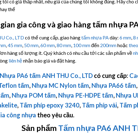
 tôi có giá thấp nhất, nếu giá của chúng tôi không đúng. Hãy cho 
thay thế
gian gia công và giao hàng tấm nhựa P
U Co., LTD
có thể cung cấp, giao hàng
tấm nhựa PA
dày:
6 mm
,
8
 mm
,
45 mm
,
50 mm
,
60 mm
,
80 mm
,
100 mm
đến
200mm
hoặc
theo
đơn hàng số lượng ít. Quý khách có nhu cầu tới các sản phẩm về
nh
lòng
liên hệ
nhận báo giá và đặt hàng.
Nhựa PA6 tấm
ANH THU Co., LTD
có cung cấp:
Ca
Teflon tấm
,
Nhựa MC Nylon tấm
,
Nhựa PA66 tấm
tấm
,
Nhựa POM tấm
,
Nhựa PE-HDPE tấm
,
Nhựa
U
kelite
,
Tấm phíp
epoxy 3240
,
Tấm phíp vải
,
Tấm p
ia công nhựa
theo yêu cầu.
Sản phẩm
Tấm nhựa PA6
ANH TH