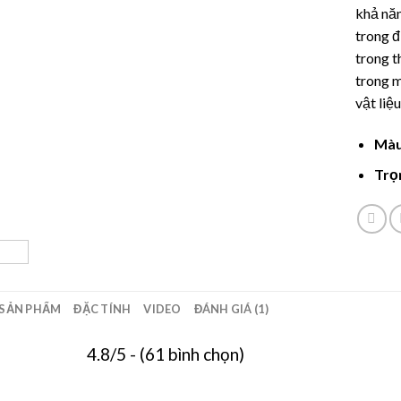
đánh gi
khả năn
trong 
trong t
trong 
vật liệu
Màu
Trọ
SẢN PHẨM
ĐẶC TÍNH
VIDEO
ĐÁNH GIÁ (1)
4.8/5 - (61 bình chọn)