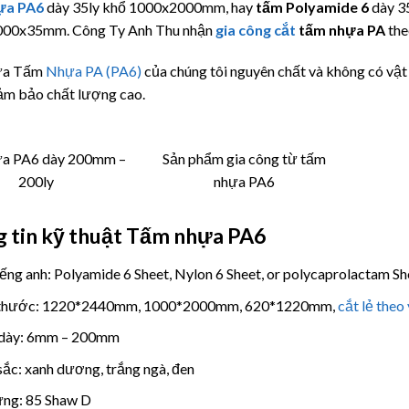
ựa PA6
dày 35ly khổ 1000x2000mm, hay
tấm Polyamide 6
dày 3
00x35mm. Công Ty Anh Thu nhận
gia công cắt
tấm nhựa PA
the
ựa Tấm
Nhựa PA (PA6)
của chúng tôi nguyên chất và không có vật l
ảm bảo chất lượng cao.
a PA6 dày 200mm –
Sản phẩm gia công từ tấm
200ly
nhựa PA6
 tin kỹ thuật Tấm nhựa PA6
iếng anh: Polyamide 6 Sheet, Nylon 6 Sheet, or polycaprolactam Sh
 thước: 1220*2440mm, 1000*2000mm, 620*1220mm,
cắt lẻ theo
dày: 6mm – 200mm
ắc: xanh dương, trắng ngà, đen
ng: 85 Shaw D