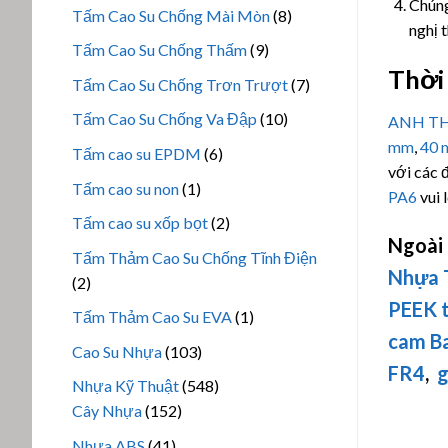
sản
Chúng
8
Tấm Cao Su Chống Mài Mòn
8
phẩm
nghị 
sản
9
Tấm Cao Su Chống Thấm
9
phẩm
Thời 
sản
7
Tấm Cao Su Chống Trơn Trượt
7
phẩm
sản
10
Tấm Cao Su Chống Va Đập
10
ANH TH
phẩm
sản
mm
,
40
6
Tấm cao su EPDM
6
phẩm
với các 
sản
1
Tấm cao su non
1
PA6
vui 
phẩm
sản
2
Tấm cao su xốp bọt
2
phẩm
Ngoài
sản
Tấm Thảm Cao Su Chống Tĩnh Điện
phẩm
Nhựa 
2
2
sản
PEEK 
1
Tấm Thảm Cao Su EVA
1
phẩm
cam Ba
sản
103
Cao Su Nhựa
103
phẩm
FR4
,
g
sản
548
Nhựa Kỹ Thuật
548
phẩm
152
sản
Cây Nhựa
152
sản
phẩm
41
Nhựa ABS
41