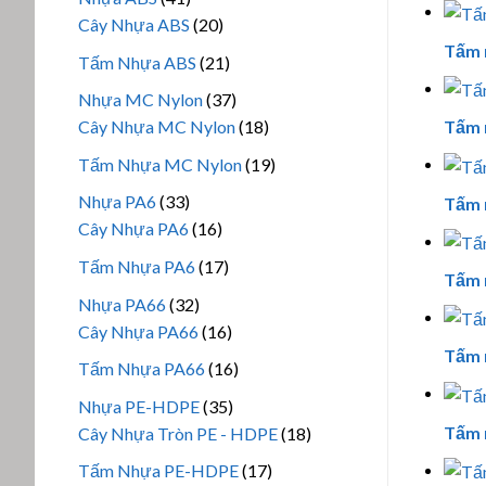
phẩm
sản
20
Cây Nhựa ABS
20
Tấm 
phẩm
sản
21
Tấm Nhựa ABS
21
phẩm
sản
37
Nhựa MC Nylon
37
phẩm
sản
18
Tấm 
Cây Nhựa MC Nylon
18
phẩm
sản
19
Tấm Nhựa MC Nylon
19
phẩm
sản
33
Nhựa PA6
33
Tấm 
phẩm
sản
16
Cây Nhựa PA6
16
phẩm
sản
17
Tấm Nhựa PA6
17
Tấm 
phẩm
sản
32
Nhựa PA66
32
phẩm
sản
16
Cây Nhựa PA66
16
Tấm 
phẩm
sản
16
Tấm Nhựa PA66
16
phẩm
sản
35
Nhựa PE-HDPE
35
phẩm
sản
18
Tấm 
Cây Nhựa Tròn PE - HDPE
18
phẩm
sản
17
Tấm Nhựa PE-HDPE
17