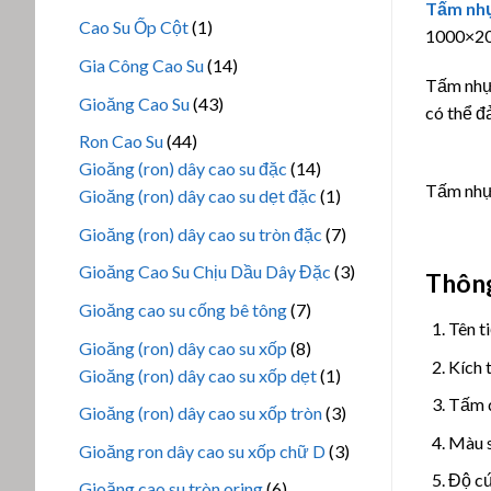
phẩm
Tấm nh
sản
1
Cao Su Ốp Cột
1
1000×20
phẩm
sản
14
Gia Công Cao Su
14
phẩm
Tấm nh
sản
43
Gioăng Cao Su
43
có thể đ
phẩm
sản
44
Ron Cao Su
44
phẩm
sản
14
Gioăng (ron) dây cao su đặc
14
Tấm nhự
phẩm
sản
1
Gioăng (ron) dây cao su dẹt đặc
1
phẩm
sản
7
Gioăng (ron) dây cao su tròn đặc
7
phẩm
sản
3
Gioăng Cao Su Chịu Dầu Dây Đặc
3
Thông
phẩm
sản
7
Gioăng cao su cống bê tông
7
phẩm
Tên t
sản
8
Gioăng (ron) dây cao su xốp
8
phẩm
Kích
sản
1
Gioăng (ron) dây cao su xốp dẹt
1
phẩm
sản
Tấm 
3
Gioăng (ron) dây cao su xốp tròn
3
phẩm
sản
Màu s
3
Gioăng ron dây cao su xốp chữ D
3
phẩm
sản
Độ cứ
6
Gioăng cao su tròn oring
6