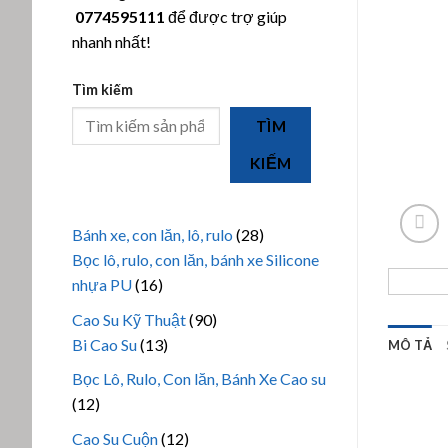
0774595111
để được trợ giúp
nhanh nhất!
Tìm kiếm
TÌM
KIẾM
28
Bánh xe, con lăn, lô, rulo
28
sản
Bọc lô, rulo, con lăn, bánh xe Silicone
16
phẩm
nhựa PU
16
sản
90
Cao Su Kỹ Thuật
90
phẩm
13
sản
Bi Cao Su
13
MÔ TẢ
sản
phẩm
Bọc Lô, Rulo, Con lăn, Bánh Xe Cao su
phẩm
12
12
sản
12
Cao Su Cuộn
12