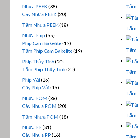
phẩm
sản
38
Nhựa PEEK
38
Tấm 
phẩm
sản
20
Cây Nhựa PEEK
20
phẩm
sản
18
Tấm Nhựa PEEK
18
Tấm 
phẩm
sản
55
Nhựa Phíp
55
phẩm
sản
19
Phíp Cam Bakelite
19
Tấm 
phẩm
sản
19
Tấm Phíp Cam Bakelite
19
phẩm
sản
20
Phíp Thủy Tinh
20
phẩm
sản
20
Tấm Phíp Thủy Tinh
20
Tấm 
phẩm
sản
16
Phíp Vải
16
phẩm
sản
16
Cây Phíp Vải
16
Tấm 
phẩm
sản
38
Nhựa POM
38
phẩm
sản
20
Cây Nhựa POM
20
phẩm
sản
Tấm 
18
Tấm Nhựa POM
18
phẩm
sản
31
Nhựa PP
31
phẩm
sản
16
Cây Nhựa PP
16
Tấm 