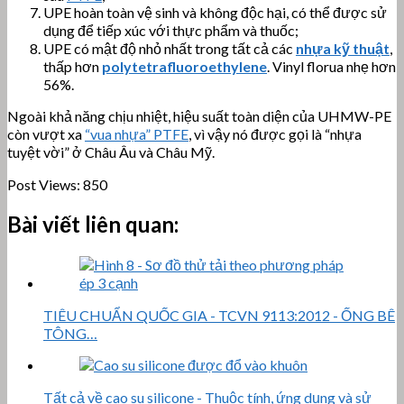
UPE hoàn toàn vệ sinh và không độc hại, có thể được sử
dụng để tiếp xúc với thực phẩm và thuốc;
UPE có mật độ nhỏ nhất trong tất cả các
nhựa kỹ thuật
,
thấp hơn
polytetrafluoroethylene
. Vinyl florua nhẹ hơn
56%.
Ngoài khả năng chịu nhiệt, hiệu suất toàn diện của UHMW-PE
còn vượt xa
“vua nhựa” PTFE
, vì vậy nó được gọi là “nhựa
tuyệt vời” ở Châu Âu và Châu Mỹ.
Post Views:
850
Bài viết liên quan:
TIÊU CHUẨN QUỐC GIA - TCVN 9113:2012 - ỐNG BÊ
TÔNG…
Tất cả về cao su silicone - Thuộc tính, ứng dụng và sử