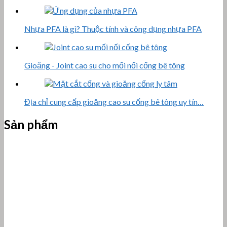
Nhựa PFA là gì? Thuộc tính và công dụng nhựa PFA
Gioăng - Joint cao su cho mối nối cống bê tông
Địa chỉ cung cấp gioăng cao su cống bê tông uy tín…
Sản phẩm