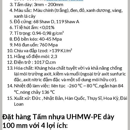
Tấm dày: 3mm – 200mm
Màu sắc: Màu chính (trắng), đen, đỏ, xanh dương, vàng,
xanh lá cây
Độ cứng: 68 Shaw D, 119 Shaw A
Tỉ lệ hút ẩm: <0,01%
Tỉ trọng: 0.94-0,98 g/cm³
Độ bền kéo: 40-45 Mpa
Mô đun uốn: 760 Mpa
Chịu va đập Izod: >139 KJ/m²
Hằng số điện môi: 2,3
Điện trở : 1017 Ω.cm
Hóa chất: Kháng hóa chất tuyệt vời và khả năng chống
lại môi trường axit, kiềm và muối (ngoại trừ axit sunfuric
đặc, axit nitric đậm đặc và một số dung môi hữu cơ).
Nhiệt độ làm việc: liên tục -260 ℃ ~ 80 ℃, ngắn hạn 84
℃, nóng chảy 136 ℃
Xuất xứ: Đức , Nhật Bản, Hàn Quốc, Thụy Sĩ, Hoa Kỳ, Đài
Loan
Đặt hàng
Tấm nhựa UHMW-PE
dày
100 mm với 4 lợi ích: