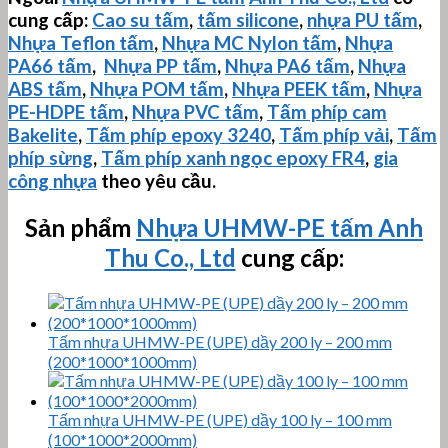
cung cấp:
Cao su tấm
,
tấm silicone
,
nhựa PU tấm
,
Nhựa Teflon tấm
,
Nhựa MC Nylon tấm
,
Nhựa
PA66 tấm
,
Nhựa PP tấm
,
Nhựa PA6 tấm
,
Nhựa
ABS tấm
,
Nhựa POM tấm
,
Nhựa PEEK tấm
,
Nhựa
PE-HDPE tấm
,
Nhựa PVC tấm
,
Tấm phíp cam
Bakelite
,
Tấm phíp
epoxy 3240
,
Tấm phíp vải
,
Tấm
phíp sừng
,
Tấm phíp xanh ngọc epoxy FR4
,
gia
công nhựa
theo yêu cầu.
Sản phẩm
Nhựa
UHMW-PE
tấm
Anh
Thu Co., Ltd
cung cấp:
Tấm nhựa UHMW-PE (UPE) dầy 200 ly – 200 mm
(200*1000*1000mm)
Tấm nhựa UHMW-PE (UPE) dầy 100 ly – 100 mm
(100*1000*2000mm)