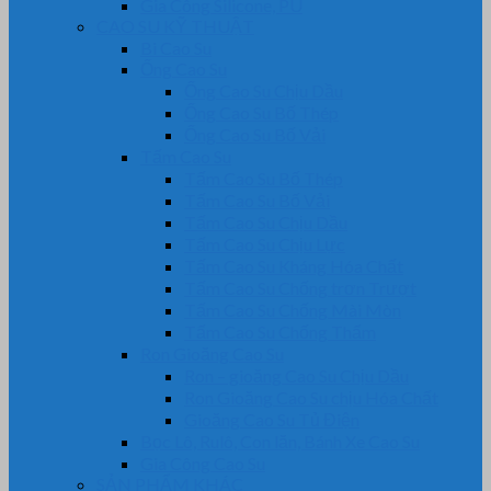
Gia Công Silicone, PU
CAO SU KỸ THUẬT
Bi Cao Su
Ống Cao Su
Ống Cao Su Chịu Dầu
Ống Cao Su Bố Thép
Ống Cao Su Bố Vải
Tấm Cao Su
Tấm Cao Su Bố Thép
Tấm Cao Su Bố Vải
Tấm Cao Su Chịu Dầu
Tấm Cao Su Chịu Lực
Tấm Cao Su Kháng Hóa Chất
Tấm Cao Su Chống trơn Trượt
Tấm Cao Su Chống Mài Mòn
Tấm Cao Su Chống Thấm
Ron Gioăng Cao Su
Ron – gioăng Cao Su Chịu Dầu
Ron Gioăng Cao Su chịu Hóa Chất
Gioăng Cao Su Tủ Điện
Bọc Lô, Rulô, Con lăn, Bánh Xe Cao Su
Gia Công Cao Su
SẢN PHẨM KHÁC