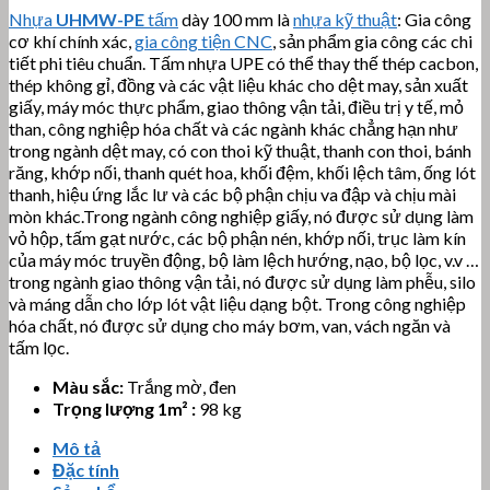
Nhựa
UHMW-PE
tấm
dày 100 mm là
nhựa kỹ thuật
: Gia công
cơ khí chính xác,
gia công tiện CNC
, sản phẩm gia công các chi
tiết phi tiêu chuẩn. Tấm nhựa UPE có thể thay thế thép cacbon,
thép không gỉ, đồng và các vật liệu khác cho dệt may, sản xuất
giấy, máy móc thực phẩm, giao thông vận tải, điều trị y tế, mỏ
than, công nghiệp hóa chất và các ngành khác chẳng hạn như
trong ngành dệt may, có con thoi kỹ thuật, thanh con thoi, bánh
răng, khớp nối, thanh quét hoa, khối đệm, khối lệch tâm, ống lót
thanh, hiệu ứng lắc lư và các bộ phận chịu va đập và chịu mài
mòn khác.Trong ngành công nghiệp giấy, nó được sử dụng làm
vỏ hộp, tấm gạt nước, các bộ phận nén, khớp nối, trục làm kín
của máy móc truyền động, bộ làm lệch hướng, nạo, bộ lọc, v.v …
trong ngành giao thông vận tải, nó được sử dụng làm phễu, silo
và máng dẫn cho lớp lót vật liệu dạng bột. Trong công nghiệp
hóa chất, nó được sử dụng cho máy bơm, van, vách ngăn và
tấm lọc.
Màu sắc:
Trắng mờ, đen
Trọng lượng 1m² :
98 kg
Mô tả
Đặc tính