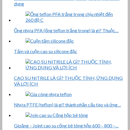
dụng
Ống nhựa PFA (ống teflon trắng trong) là gì? Thuộc…
Tấm và cuộn cao su silicone đặc
CAO SU NITRILE LÀ GÌ? THUỘC TÍNH, ỨNG DỤNG
VÀ LỢI ÍCH
Nhựa PTFE (teflon) là gì? thành phần cấu tạo và ứng…
Gioăng – Joint cao su cống bê tông hộp 600 – 800 –…