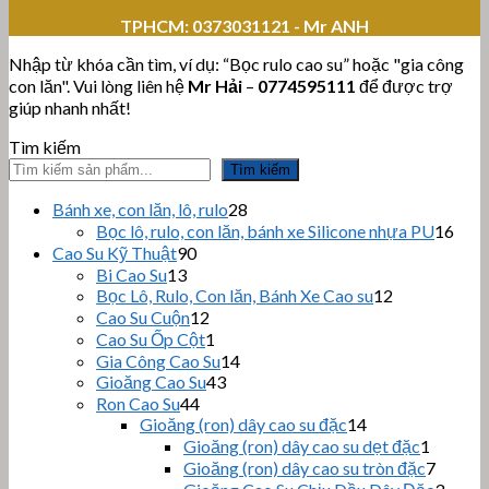
TPHCM:
0373031121 - Mr ANH
Nhập từ khóa cần tìm, ví dụ: “Bọc rulo cao su” hoặc "gia công
con lăn". Vui lòng liên hệ
Mr Hải
–
0774595111
để được trợ
giúp nhanh nhất!
Tìm kiếm
Tìm kiếm
28
Bánh xe, con lăn, lô, rulo
28
sản
16
Bọc lô, rulo, con lăn, bánh xe Silicone nhựa PU
16
phẩm
sản
90
Cao Su Kỹ Thuật
90
sản
phẩ
13
Bi Cao Su
13
sản
phẩm
12
Bọc Lô, Rulo, Con lăn, Bánh Xe Cao su
12
sản
phẩm
12
Cao Su Cuộn
12
sản
phẩm
1
Cao Su Ốp Cột
1
phẩm
sản
14
Gia Công Cao Su
14
phẩm
43
sản
Gioăng Cao Su
43
sản
44
phẩm
Ron Cao Su
44
sản
phẩm
14
Gioăng (ron) dây cao su đặc
14
sản
phẩm
1
Gioăng (ron) dây cao su dẹt đặc
1
phẩm
sản
7
Gioăng (ron) dây cao su tròn đặc
7
phẩm
sản
3