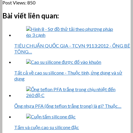
Post Views:
850
Bài viết liên quan:
TIÊU CHUẨN QUỐC GIA - TCVN 9113:2012 - ỐNG BÊ
TÔNG…
Tất cả về cao su silicone - Thuộc tính, ứng dụng và sử
dụng
Ống nhựa PFA (ống teflon trắng trong) là gì? Thuộc…
Tấm và cuộn cao su silicone đặc