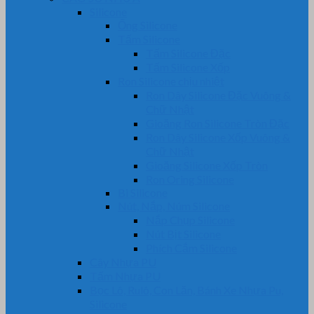
Silicone
Ống Silicone
Tấm Silicone
Tấm Silicone Đặc
Tấm Silicone Xốp
Ron Silicone chịu nhiệt
Ron Dây Silicone Đặc Vuông &
Chữ Nhật
Gioăng Ron Silicone Tròn Đặc
Ron Dây Silicone Xốp Vuông &
Chữ Nhật
Gioăng Silicone Xốp Tròn
Ron Oring Silicone
Bi Silicone
Nút, Nắp, Núm Silicone
Nắp Chụp Silicone
Nút Bịt Silicone
Phích Cắm Silicone
Cây Nhựa PU
Tấm Nhựa PU
Bọc Lô, Rulô, Con Lăn, Bánh Xe Nhựa Pu,
Silicone