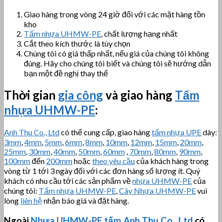
Giao hàng trong vòng 24 giờ đối với các mặt hàng tồn
kho
Tấm nhựa UHMW-PE
, chất lượng hạng nhất
Cắt theo kích thước là tùy chọn
Chúng tôi có giá thấp nhất, nếu giá của chúng tôi không
đúng. Hãy cho chúng tôi biết và chúng tôi sẽ hướng dẫn
bạn một đề nghị thay thế
Thời gian
gia công
và giao hàng
Tấm
nhựa UHMW-PE
:
Anh Thu Co., Ltd
có thể cung cấp, giao hàng
tấm nhựa UPE
dày:
3mm
,
4mm
,
5mm
,
6mm
,
8mm
,
10mm
,
12mm
,
15mm
,
20mm
,
25mm
,
30mm
,
40mm
,
50mm
,
60mm
,
70mm
,
80mm
,
90mm
,
100mm
đến
200mm
hoặc
theo yêu cầu
của khách hàng trong
vòng từ 1 tới 3 ngày đối với các đơn hàng số lượng ít. Quý
khách có nhu cầu tới các sản phẩm về
nhựa UHMW-PE
của
chúng tôi:
Tấm nhựa UHMW-PE
,
Cây Nhựa UHMW-PE
vui
lòng
liên hệ
nhận báo giá và đặt hàng.
Ngoài
Nhựa
UHMW-PE
tấm
Anh Thu Co., Ltd
có