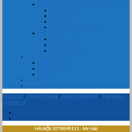
Vật Liệu Cách Âm, Cách Nhiệt, Chống Cháy
Bông Khoáng
Bông Thủy Tinh
Bìa Amiang
Vải Chịu Nhiệt, Chống Cháy
Dây Tết Chèn
Dây Tẩm Teflon
Dây Tẩm Chì
Dây Cốt Tông Mỡ
CHUYÊN MỤC
Nhựa Kỹ Thuật
Cao Su Kỹ Thuật
Silicone
TIN TỨC
LIÊN HỆ
Trang chủ
/
Nhựa Kỹ Thuật
/
Nhựa UHMW-PE
/
Tấm Nhựa
UHMW-PE
HÀ NỘI: 0774595111
- Mr Hải