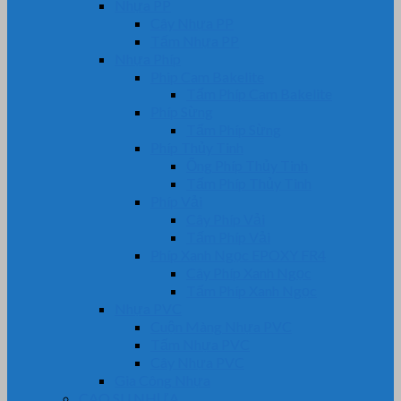
Nhựa PP
Cây Nhựa PP
Tấm Nhựa PP
Nhựa Phíp
Phip Cam Bakelite
Tấm Phíp Cam Bakelite
Phíp Sừng
Tấm Phíp Sừng
Phíp Thủy Tinh
Ống Phíp Thủy Tinh
Tấm Phíp Thủy Tinh
Phíp Vải
Cây Phíp Vải
Tấm Phíp Vải
Phíp Xanh Ngọc EPOXY FR4
Cây Phíp Xanh Ngọc
Tấm Phíp Xanh Ngọc
Nhựa PVC
Cuộn Màng Nhựa PVC
Tấm Nhựa PVC
Cây Nhựa PVC
Gia Công Nhựa
CAO SU NHỰA