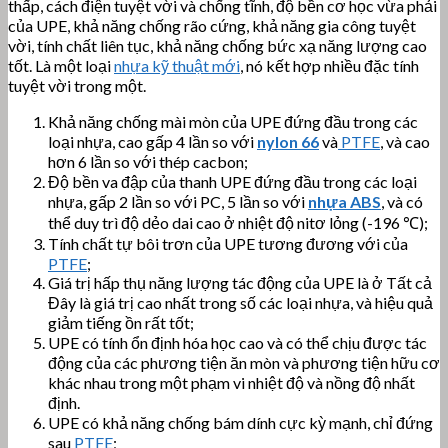
thấp, cách điện tuyệt vời và chống tĩnh, độ bền cơ học vừa phải
của UPE, khả năng chống rão cứng, khả năng gia công tuyệt
vời, tính chất liên tục, khả năng chống bức xạ năng lượng cao
tốt. Là một loại
nhựa kỹ thuật mới
, nó kết hợp nhiều đặc tính
tuyệt vời trong một.
Khả năng chống mài mòn của UPE đứng đầu trong các
loại nhựa, cao gấp 4 lần so với
nylon 66
và
PTFE
, và cao
hơn 6 lần so với thép cacbon;
Độ bền va đập của thanh UPE đứng đầu trong các loại
nhựa, gấp 2 lần so với PC, 5 lần so với
nhựa ABS
, và có
thể duy trì độ dẻo dai cao ở nhiệt độ nitơ lỏng (-196 ℃);
Tính chất tự bôi trơn của UPE tương đương với của
PTFE
;
Giá trị hấp thụ năng lượng tác động của UPE là ở Tất cả
Đây là giá trị cao nhất trong số các loại nhựa, và hiệu quả
giảm tiếng ồn rất tốt;
UPE có tính ổn định hóa học cao và có thể chịu được tác
động của các phương tiện ăn mòn và phương tiện hữu cơ
khác nhau trong một phạm vi nhiệt độ và nồng độ nhất
định.
UPE có khả năng chống bám dính cực kỳ mạnh, chỉ đứng
sau
PTFE
;