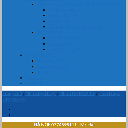
Vật Liệu Cách Âm, Cách Nhiệt, Chống Cháy
Bông Khoáng
Bông Thủy Tinh
Bìa Amiang
Vải Chịu Nhiệt, Chống Cháy
Dây Tết Chèn
Dây Tẩm Teflon
Dây Tẩm Chì
Dây Cốt Tông Mỡ
CHUYÊN MỤC
Nhựa Kỹ Thuật
Cao Su Kỹ Thuật
Silicone
TIN TỨC
LIÊN HỆ
Trang chủ
/
Nhựa Kỹ Thuật
/
Nhựa UHMW-PE
/
Tấm Nhựa
UHMW-PE
HÀ NỘI: 0774595111
- Mr Hải