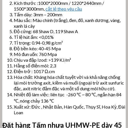
Kích thước :1000*2000mm / 1220*2440mm /
1500*3000mm,
cắt lẻ theo yêu cầu
Tấm dày: 3mm – 200mm
Màu sắc: Màu chính (trắng), đen, đỏ, xanh dương, vàng,
xanh lá cây
Độ cứng: 68 Shaw D, 119 Shaw A
Tỉ lệ hút ẩm: <0,01%
Tỉ trọng: 0.94-0,98 g/cm³
Độ bền kéo: 40-45 Mpa
Mô đun uốn: 760 Mpa
Chịu va đập Izod: >139 KJ/m²
Hằng số điện môi: 2,3
Điện trở : 1017 Ω.cm
Hóa chất: Kháng hóa chất tuyệt vời và khả năng chống
lại môi trường axit, kiềm và muối (ngoại trừ axit sunfuric
đặc, axit nitric đậm đặc và một số dung môi hữu cơ).
Nhiệt độ làm việc: liên tục -260 ℃ ~ 80 ℃, ngắn hạn 84
℃, nóng chảy 136 ℃
Xuất xứ: Đức , Nhật Bản, Hàn Quốc, Thụy Sĩ, Hoa Kỳ, Đài
Loan
Đặt hàng
Tấm nhựa UHMW-PE
dày 45