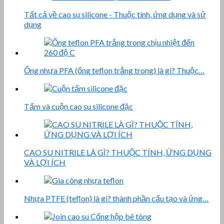
Tất cả về cao su silicone - Thuộc tính, ứng dụng và sử
dụng
Ống nhựa PFA (ống teflon trắng trong) là gì? Thuộc…
Tấm và cuộn cao su silicone đặc
CAO SU NITRILE LÀ GÌ? THUỘC TÍNH, ỨNG DỤNG
VÀ LỢI ÍCH
Nhựa PTFE (teflon) là gì? thành phần cấu tạo và ứng…