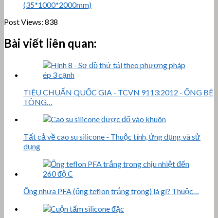
(35*1000*2000mm)
Post Views:
838
Bài viết liên quan:
TIÊU CHUẨN QUỐC GIA - TCVN 9113:2012 - ỐNG BÊ
TÔNG…
Tất cả về cao su silicone - Thuộc tính, ứng dụng và sử
dụng
Ống nhựa PFA (ống teflon trắng trong) là gì? Thuộc…