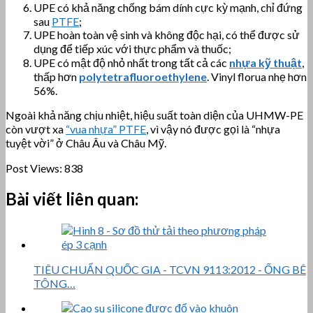
UPE có khả năng chống bám dính cực kỳ mạnh, chỉ đứng
sau
PTFE
;
UPE hoàn toàn vệ sinh và không độc hại, có thể được sử
dụng để tiếp xúc với thực phẩm và thuốc;
UPE có mật độ nhỏ nhất trong tất cả các
nhựa kỹ thuật
,
thấp hơn
polytetrafluoroethylene
. Vinyl florua nhẹ hơn
56%.
Ngoài khả năng chịu nhiệt, hiệu suất toàn diện của UHMW-PE
còn vượt xa
“vua nhựa” PTFE
, vì vậy nó được gọi là “nhựa
tuyệt vời” ở Châu Âu và Châu Mỹ.
Post Views:
838
Bài viết liên quan:
TIÊU CHUẨN QUỐC GIA - TCVN 9113:2012 - ỐNG BÊ
TÔNG…