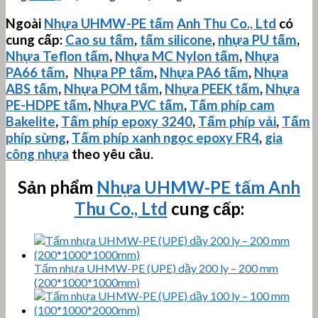
Ngoài
Nhựa
UHMW-PE
tấm
Anh Thu Co., Ltd
có
cung cấp:
Cao su tấm
,
tấm silicone
,
nhựa PU tấm
,
Nhựa Teflon tấm
,
Nhựa MC Nylon tấm
,
Nhựa
PA66 tấm
,
Nhựa PP tấm
,
Nhựa PA6 tấm
,
Nhựa
ABS tấm
,
Nhựa POM tấm
,
Nhựa PEEK tấm
,
Nhựa
PE-HDPE tấm
,
Nhựa PVC tấm
,
Tấm phíp cam
Bakelite
,
Tấm phíp
epoxy 3240
,
Tấm phíp vải
,
Tấm
phíp sừng
,
Tấm phíp xanh ngọc epoxy FR4
,
gia
công nhựa
theo yêu cầu.
Sản phẩm
Nhựa
UHMW-PE
tấm
Anh
Thu Co., Ltd
cung cấp:
Tấm nhựa UHMW-PE (UPE) dầy 200 ly – 200 mm
(200*1000*1000mm)