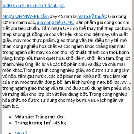
5.00
trên 5 dựa trên
1
đánh giá
Nhựa
UHMW-PE
tấm
dày 45 mm là
nhựa kỹ thuật
: Gia công
cơ khí chính xác,
gia công tiện CNC
, sản phẩm gia công các chi
tiết phi tiêu chuẩn. Tấm nhựa UPE có thể thay thế thép cacbon,
thép không gỉ, đồng và các vật liệu khác cho dệt may, sản xuất
giấy, máy móc thực phẩm, giao thông vận tải, điều trị y tế, mỏ
than, công nghiệp hóa chất và các ngành khác chẳng hạn như
trong ngành dệt may, có con thoi kỹ thuật, thanh con thoi, bánh
răng, khớp nối, thanh quét hoa, khối đệm, khối lệch tâm, ống lót
thanh, hiệu ứng lắc lư và các bộ phận chịu va đập và chịu mài
mòn khác.Trong ngành công nghiệp giấy, nó được sử dụng làm
vỏ hộp, tấm gạt nước, các bộ phận nén, khớp nối, trục làm kín
của máy móc truyền động, bộ làm lệch hướng, nạo, bộ lọc, v.v …
trong ngành giao thông vận tải, nó được sử dụng làm phễu, silo
và máng dẫn cho lớp lót vật liệu dạng bột. Trong công nghiệp
hóa chất, nó được sử dụng cho máy bơm, van, vách ngăn và
tấm lọc.
Màu sắc:
Trắng mờ, đen
Trọng lượng 1m² :
45 kg
Mô tả