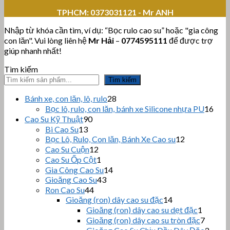
TPHCM:
0373031121 - Mr ANH
Nhập từ khóa cần tìm, ví dụ: “Bọc rulo cao su” hoặc "gia công
con lăn". Vui lòng liên hệ
Mr Hải
–
0774595111
để được trợ
giúp nhanh nhất!
Tìm kiếm
Tìm kiếm
28
Bánh xe, con lăn, lô, rulo
28
sản
16
Bọc lô, rulo, con lăn, bánh xe Silicone nhựa PU
16
phẩm
sản
90
Cao Su Kỹ Thuật
90
sản
phẩ
13
Bi Cao Su
13
sản
phẩm
12
Bọc Lô, Rulo, Con lăn, Bánh Xe Cao su
12
sản
phẩm
12
Cao Su Cuộn
12
sản
phẩm
1
Cao Su Ốp Cột
1
phẩm
sản
14
Gia Công Cao Su
14
phẩm
43
sản
Gioăng Cao Su
43
sản
44
phẩm
Ron Cao Su
44
sản
phẩm
14
Gioăng (ron) dây cao su đặc
14
sản
phẩm
1
Gioăng (ron) dây cao su dẹt đặc
1
phẩm
sản
7
Gioăng (ron) dây cao su tròn đặc
7
phẩm
sản
3