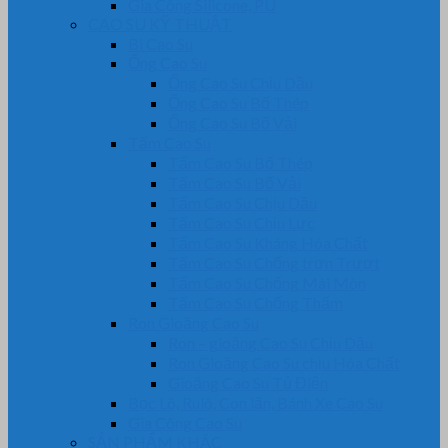
Gia Công Silicone, PU
CAO SU KỸ THUẬT
Bi Cao Su
Ống Cao Su
Ống Cao Su Chịu Dầu
Ống Cao Su Bố Thép
Ống Cao Su Bố Vải
Tấm Cao Su
Tấm Cao Su Bố Thép
Tấm Cao Su Bố Vải
Tấm Cao Su Chịu Dầu
Tấm Cao Su Chịu Lực
Tấm Cao Su Kháng Hóa Chất
Tấm Cao Su Chống trơn Trượt
Tấm Cao Su Chống Mài Mòn
Tấm Cao Su Chống Thấm
Ron Gioăng Cao Su
Ron – gioăng Cao Su Chịu Dầu
Ron Gioăng Cao Su chịu Hóa Chất
Gioăng Cao Su Tủ Điện
Bọc Lô, Rulô, Con lăn, Bánh Xe Cao Su
Gia Công Cao Su
SẢN PHẨM KHÁC