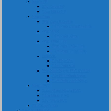
Nhựa PP
Cây Nhựa PP
Tấm Nhựa PP
Nhựa Phíp
Phip Cam Bakelite
Tấm Phíp Cam Bakelite
Phíp Sừng
Tấm Phíp Sừng
Phíp Thủy Tinh
Ống Phíp Thủy Tinh
Tấm Phíp Thủy Tinh
Phíp Vải
Cây Phíp Vải
Tấm Phíp Vải
Phíp Xanh Ngọc EPOXY FR4
Cây Phíp Xanh Ngọc
Tấm Phíp Xanh Ngọc
Nhựa PVC
Cuộn Màng Nhựa PVC
Tấm Nhựa PVC
Cây Nhựa PVC
Gia Công Nhựa
CAO SU NHỰA