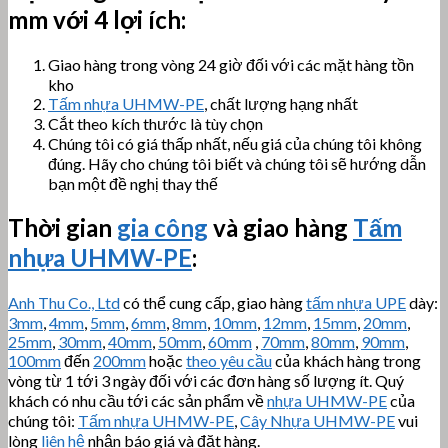
mm với 4 lợi ích:
Giao hàng trong vòng 24 giờ đối với các mặt hàng tồn
kho
Tấm nhựa UHMW-PE
, chất lượng hạng nhất
Cắt theo kích thước là tùy chọn
Chúng tôi có giá thấp nhất, nếu giá của chúng tôi không
đúng. Hãy cho chúng tôi biết và chúng tôi sẽ hướng dẫn
bạn một đề nghị thay thế
Thời gian
gia công
và giao hàng
Tấm
nhựa UHMW-PE
:
Anh Thu Co., Ltd
có thể cung cấp, giao hàng
tấm nhựa UPE
dày:
3mm
,
4mm
,
5mm
,
6mm
,
8mm
,
10mm
,
12mm
,
15mm
,
20mm
,
25mm
,
30mm
,
40mm
,
50mm
,
60mm
,
70mm
,
80mm
,
90mm
,
100mm
đến
200mm
hoặc
theo yêu cầu
của khách hàng trong
vòng từ 1 tới 3 ngày đối với các đơn hàng số lượng ít. Quý
khách có nhu cầu tới các sản phẩm về
nhựa UHMW-PE
của
chúng tôi:
Tấm nhựa UHMW-PE
,
Cây Nhựa UHMW-PE
vui
lòng
liên hệ
nhận báo giá và đặt hàng.