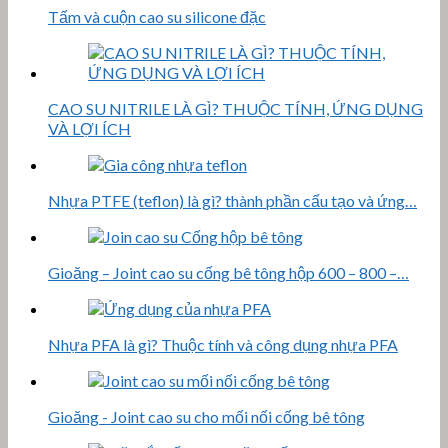
Tấm và cuộn cao su silicone đặc
CAO SU NITRILE LÀ GÌ? THUỘC TÍNH, ỨNG DỤNG
VÀ LỢI ÍCH
Nhựa PTFE (teflon) là gì? thành phần cấu tạo và ứng…
Gioăng – Joint cao su cống bê tông hộp 600 – 800 –…
Nhựa PFA là gì? Thuộc tính và công dụng nhựa PFA
Gioăng - Joint cao su cho mối nối cống bê tông