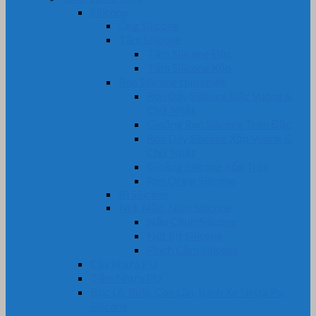
Silicone
Ống Silicone
Tấm Silicone
Tấm Silicone Đặc
Tấm Silicone Xốp
Ron Silicone chịu nhiệt
Ron Dây Silicone Đặc Vuông &
Chữ Nhật
Gioăng Ron Silicone Tròn Đặc
Ron Dây Silicone Xốp Vuông &
Chữ Nhật
Gioăng Silicone Xốp Tròn
Ron Oring Silicone
Bi Silicone
Nút, Nắp, Núm Silicone
Nắp Chụp Silicone
Nút Bịt Silicone
Phích Cắm Silicone
Cây Nhựa PU
Tấm Nhựa PU
Bọc Lô, Rulô, Con Lăn, Bánh Xe Nhựa Pu,
Silicone