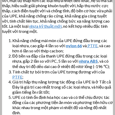
vời, mật độ thấp hơn các loại nhựa nhiệt dẻo khác, hệ số ma sát
thấp, hiệu suất giải phóng khuôn tuyệt vời, hấp thụ nước cực
thấp, cách điện tuyệt vời và chống tĩnh, độ bền cơ học vừa phải
của UPE, khả năng chống rão cứng, khả năng gia công tuyệt
vời, tính chất liên tục, khả năng chống bức xạ năng lượng cao
tốt. Là một loại
nhựa kỹ thuật mới
, nó kết hợp nhiều đặc tính
tuyệt vời trong một.
Khả năng chống mài mòn của UPE đứng đầu trong các
loại nhựa, cao gấp 4 lần so với
nylon 66
và
PTFE
, và cao
hơn 6 lần so với thép cacbon;
Độ bền va đập của thanh UPE đứng đầu trong các loại
nhựa, gấp 2 lần so với PC, 5 lần so với
nhựa ABS
, và có
thể duy trì độ dẻo dai cao ở nhiệt độ nitơ lỏng (-196 ℃);
Tính chất tự bôi trơn của UPE tương đương với của
PTFE
;
Giá trị hấp thụ năng lượng tác động của UPE là ở Tất cả
Đây là giá trị cao nhất trong số các loại nhựa, và hiệu quả
giảm tiếng ồn rất tốt;
UPE có tính ổn định hóa học cao và có thể chịu được tác
động của các phương tiện ăn mòn và phương tiện hữu cơ
khác nhau trong một phạm vi nhiệt độ và nồng độ nhất
định.