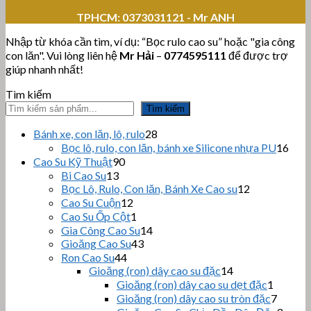
TPHCM:
0373031121 - Mr ANH
Nhập từ khóa cần tìm, ví dụ: “Bọc rulo cao su” hoặc "gia công
con lăn". Vui lòng liên hệ
Mr Hải
–
0774595111
để được trợ
giúp nhanh nhất!
Tìm kiếm
Tìm kiếm
28
Bánh xe, con lăn, lô, rulo
28
sản
16
Bọc lô, rulo, con lăn, bánh xe Silicone nhựa PU
16
phẩm
sản
90
Cao Su Kỹ Thuật
90
sản
phẩ
13
Bi Cao Su
13
sản
phẩm
12
Bọc Lô, Rulo, Con lăn, Bánh Xe Cao su
12
sản
phẩm
12
Cao Su Cuộn
12
sản
phẩm
1
Cao Su Ốp Cột
1
phẩm
sản
14
Gia Công Cao Su
14
phẩm
43
sản
Gioăng Cao Su
43
sản
44
phẩm
Ron Cao Su
44
sản
phẩm
14
Gioăng (ron) dây cao su đặc
14
sản
phẩm
1
Gioăng (ron) dây cao su dẹt đặc
1
phẩm
sản
7
Gioăng (ron) dây cao su tròn đặc
7
phẩm
sản