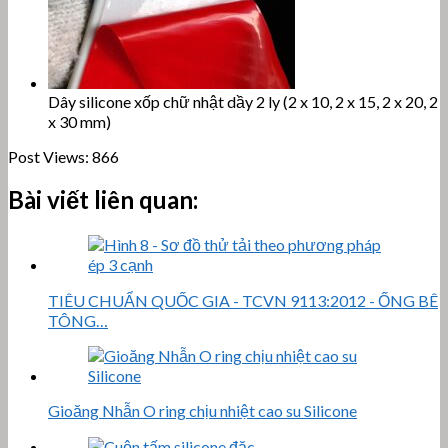
Dây silicone xốp chữ nhật dầy 2 ly (2 x 10, 2 x 15, 2 x 20, 2
x 30 mm)
Post Views:
866
Bài viết liên quan:
TIÊU CHUẨN QUỐC GIA - TCVN 9113:2012 - ỐNG BÊ
TÔNG…
Gioăng Nhẫn O ring chịu nhiệt cao su Silicone