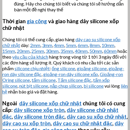
đúng. Hãy cho chúng tôi biết và chúng tôi sẽ hướng dẫn
bạn một đề nghị thay thế
Thời gian
gia công
và giao hàng dây silicone xốp
chữ nhật
Chúng tôi có thể cung cấp, giao hàng
dây cao su silicone xốp
chữ nhật
dày:
2mm
,
3mm
,
4mm
,
5mm
,
6mm
,
8mm
,
10mm
,
15mm
,
20mm
,
25mm
,
30mm
,
35mm
,
40mm
,
50mm
,
60mm
hoặc
theo
yêu cầu của khách
hàng trong vòng từ 1 tới 3 ngày đối với
các đơn hàng số lượng ít. Quý khách có nhu cầu tới các sản
phẩm
silicone chịu nhiệt
:
ống silicone
,
gioăng silicone
,
gioăng-
ron dây silicone đặc
,
gioăng-ron dây silicone xốp
,
Gioăng-ron
Oring silicone
,
tấm silicone
,
Tấm silicone đặc
,
tấm xốp
silicone
,
nút bịt silicone
,
nắp chụp silicon
,
bi silicone
vui lòng
liên
hệ
nhận báo giá và đặt hàng.
Ngoài
dây silicone xốp chữ nhật
chúng tôi có cung
cấp:
dây silicone xốp tròn
,
dây silicone chữ nhật
đặc
,
dây silicone tròn đặc
,
dây cao su xốp chữ nhật
,
dây cao su xốp tròn
,
dây cao su chữ nhật đặc
,
dây