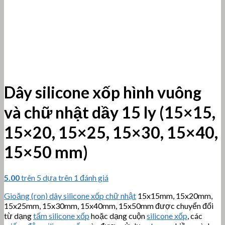
Dây silicone xốp hình vuông
và chữ nhật dầy 15 ly (15×15,
15×20, 15×25, 15×30, 15×40,
15×50 mm)
5.00
trên 5 dựa trên
1
đánh giá
Gioăng (ron) dây silicone xốp chữ nhật
15x15mm, 15x20mm,
15x25mm, 15x30mm, 15x40mm, 15x50mm được chuyển đổi
từ dạng
tấm silicone xốp
hoặc dạng cuộn
silicone xốp
, các