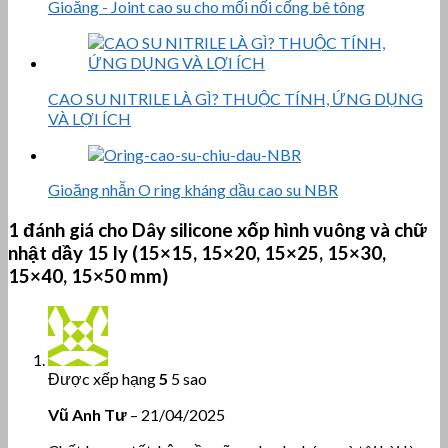
Gioăng - Joint cao su cho mối nối cống bê tông
CAO SU NITRILE LÀ GÌ? THUỘC TÍNH, ỨNG DỤNG
VÀ LỢI ÍCH
Gioăng nhẫn O ring kháng dầu cao su NBR
1 đánh giá cho
Dây silicone xốp hình vuông và chữ
nhật dầy 15 ly (15×15, 15×20, 15×25, 15×30,
15×40, 15×50 mm)
Được xếp hạng
5
5 sao
Vũ Anh Tư
–
21/04/2025