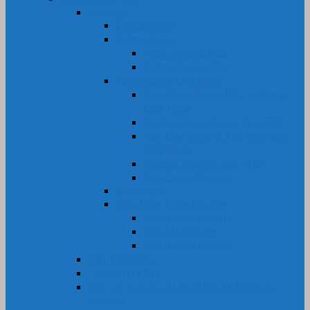
Silicone
Ống Silicone
Tấm Silicone
Tấm Silicone Đặc
Tấm Silicone Xốp
Ron Silicone chịu nhiệt
Ron Dây Silicone Đặc Vuông &
Chữ Nhật
Gioăng Ron Silicone Tròn Đặc
Ron Dây Silicone Xốp Vuông &
Chữ Nhật
Gioăng Silicone Xốp Tròn
Ron Oring Silicone
Bi Silicone
Nút, Nắp, Núm Silicone
Nắp Chụp Silicone
Nút Bịt Silicone
Phích Cắm Silicone
Cây Nhựa PU
Tấm Nhựa PU
Bọc Lô, Rulô, Con Lăn, Bánh Xe Nhựa Pu,
Silicone