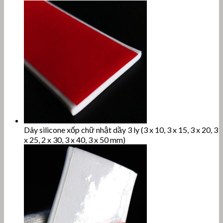
Dây silicone xốp chữ nhật dầy 3 ly (3 x 10, 3 x 15, 3 x 20, 3
x 25, 2 x 30, 3 x 40, 3 x 50 mm)