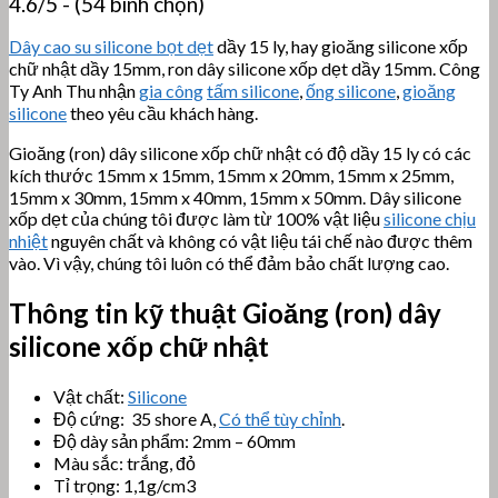
4.6/5 - (54 bình chọn)
Dây cao su silicone bọt dẹt
dầy 15 ly, hay gioăng silicone xốp
chữ nhật dầy 15mm, ron dây silicone xốp dẹt dầy 15mm. Công
Ty Anh Thu nhận
gia công
tấm silicone
,
ống silicone
,
gioăng
silicone
theo yêu cầu khách hàng.
Gioăng (ron) dây silicone xốp chữ nhật có độ dầy 15 ly có các
kích thước 15mm x 15mm, 15mm x 20mm, 15mm x 25mm,
15mm x 30mm, 15mm x 40mm, 15mm x 50mm. Dây silicone
xốp dẹt của chúng tôi được làm từ 100% vật liệu
silicone chịu
nhiệt
nguyên chất và không có vật liệu tái chế nào được thêm
vào. Vì vậy, chúng tôi luôn có thể đảm bảo chất lượng cao.
Thông tin kỹ thuật
Gioăng (ron) dây
silicone xốp chữ nhật
Vật chất:
Silicone
Độ cứng: 35 shore A,
Có thể tùy chỉnh
.
Độ dày sản phẩm: 2mm – 60mm
Màu sắc: trắng, đỏ
Tỉ trọng: 1,1g/cm3