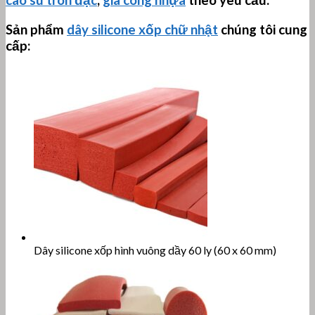
cao su tròn đặc
,
gia công nhựa
theo yêu cầu.
Sản phẩm
dây silicone xốp chữ nhật
chúng tôi cung
cấp:
Dây silicone xốp hình vuông dầy 60 ly (60 x 60 mm)