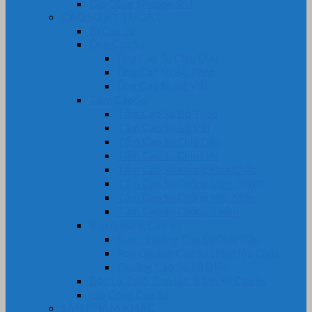
Gia Công Silicone, PU
CAO SU KỸ THUẬT
Bi Cao Su
Ống Cao Su
Ống Cao Su Chịu Dầu
Ống Cao Su Bố Thép
Ống Cao Su Bố Vải
Tấm Cao Su
Tấm Cao Su Bố Thép
Tấm Cao Su Bố Vải
Tấm Cao Su Chịu Dầu
Tấm Cao Su Chịu Lực
Tấm Cao Su Kháng Hóa Chất
Tấm Cao Su Chống trơn Trượt
Tấm Cao Su Chống Mài Mòn
Tấm Cao Su Chống Thấm
Ron Gioăng Cao Su
Ron – gioăng Cao Su Chịu Dầu
Ron Gioăng Cao Su chịu Hóa Chất
Gioăng Cao Su Tủ Điện
Bọc Lô, Rulô, Con lăn, Bánh Xe Cao Su
Gia Công Cao Su
SẢN PHẨM KHÁC