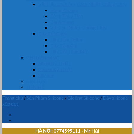
Vật Liệu Cách Âm, Cách Nhiệt, Chống Cháy
Bông Khoáng
Bông Thủy Tinh
Bìa Amiang
Vải Chịu Nhiệt, Chống Cháy
Dây Tết Chèn
Dây Tẩm Teflon
Dây Tẩm Chì
Dây Cốt Tông Mỡ
CHUYÊN MỤC
Nhựa Kỹ Thuật
Cao Su Kỹ Thuật
Silicone
TIN TỨC
LIÊN HỆ
Trang chủ
/
Sản Phẩm Silicone
/
Gioăng Silicone
/
Dây silicone
xốp dẹt
HÀ NỘI: 0774595111
- Mr Hải