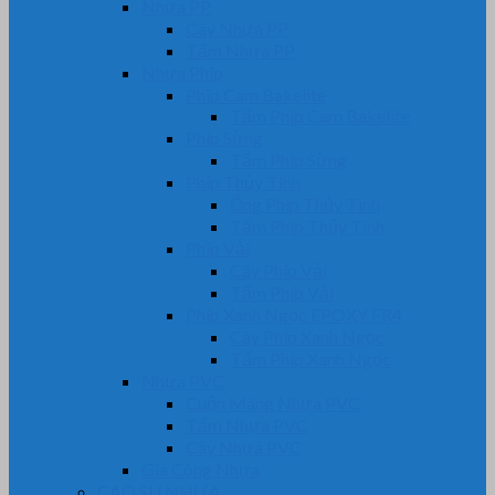
Nhựa PP
Cây Nhựa PP
Tấm Nhựa PP
Nhựa Phíp
Phip Cam Bakelite
Tấm Phíp Cam Bakelite
Phíp Sừng
Tấm Phíp Sừng
Phíp Thủy Tinh
Ống Phíp Thủy Tinh
Tấm Phíp Thủy Tinh
Phíp Vải
Cây Phíp Vải
Tấm Phíp Vải
Phíp Xanh Ngọc EPOXY FR4
Cây Phíp Xanh Ngọc
Tấm Phíp Xanh Ngọc
Nhựa PVC
Cuộn Màng Nhựa PVC
Tấm Nhựa PVC
Cây Nhựa PVC
Gia Công Nhựa
CAO SU NHỰA