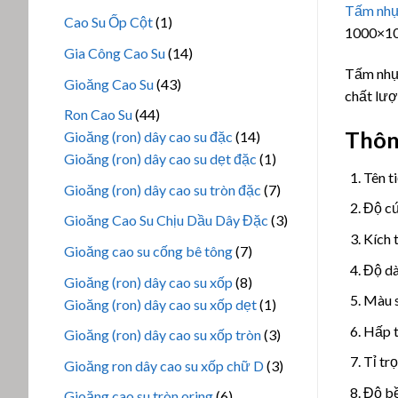
phẩm
Tấm nh
sản
1
Cao Su Ốp Cột
1
1000×10
phẩm
sản
14
Gia Công Cao Su
14
phẩm
Tấm nhựa
sản
43
Gioăng Cao Su
43
chất lượ
phẩm
sản
44
Ron Cao Su
44
phẩm
Thôn
sản
14
Gioăng (ron) dây cao su đặc
14
phẩm
sản
1
Gioăng (ron) dây cao su dẹt đặc
1
Tên t
phẩm
sản
7
Gioăng (ron) dây cao su tròn đặc
7
phẩm
Độ cứ
sản
3
Gioăng Cao Su Chịu Dầu Dây Đặc
3
phẩm
Kích
sản
7
Gioăng cao su cống bê tông
7
phẩm
Độ d
sản
8
Gioăng (ron) dây cao su xốp
8
phẩm
Màu s
sản
1
Gioăng (ron) dây cao su xốp dẹt
1
phẩm
sản
Hấp t
3
Gioăng (ron) dây cao su xốp tròn
3
phẩm
sản
Tỉ tr
3
Gioăng ron dây cao su xốp chữ D
3
phẩm
sản
Độ bề
6
Gioăng cao su tròn oring
6