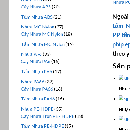
Nhựa 
phẩm
sản
20
Cây Nhựa ABS
20
phẩm
sản
Ngoài
21
Tấm Nhựa ABS
21
phẩm
sản
tấm
,
N
37
Nhựa MC Nylon
37
phẩm
sản
18
Cây Nhựa MC Nylon
18
PP tấ
phẩm
sản
phíp
e
19
Tấm Nhựa MC Nylon
19
phẩm
sản
theo y
33
Nhựa PA6
33
phẩm
sản
16
Cây Nhựa PA6
16
Sản 
phẩm
sản
17
Tấm Nhựa PA6
17
phẩm
sản
32
Nhựa PA66
32
phẩm
sản
16
Nhựa
Cây Nhựa PA66
16
phẩm
sản
16
Tấm Nhựa PA66
16
phẩm
sản
35
Nhựa PE-HDPE
35
Nhựa
phẩm
sản
18
Cây Nhựa Tròn PE - HDPE
18
phẩm
sản
17
Tấm Nhựa PE-HDPE
17
Nhựa