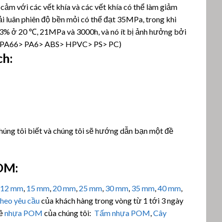
m với các vết khía và các vết khía có thể làm giảm
i luân phiên độ bền mỏi có thể đạt 35MPa, trong khi
,3% ở 20 ℃, 21MPa và 3000h, và nó ít bị ảnh hưởng bởi
M> PA66> PA6> ABS> HPVC> PS> PC)
ch:
chúng tôi biết và chúng tôi sẽ hướng dẫn bạn một đề
POM:
12 mm
,
15 mm
,
20 mm
,
25 mm
,
30 mm
,
35 mm
,
40 mm
,
theo yêu cầu
của khách hàng trong vòng từ 1 tới 3 ngày
về
nhựa POM
của chúng tôi:
Tấm nhựa POM
,
Cây