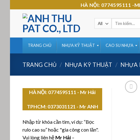
Skip
HÀ NỘI: 0774595111 
to
content
Tìm
kiếm:
TRANG CHỦ
NHỰA KỸ THUẬT
CAO SU NHỰA
TRANG CHỦ
/
NHỰA KỸ THUẬT
/
NHỰA
HÀ NỘI: 0774595111
- Mr Hải
TPHCM:
0373031121 - Mr ANH
Nhập từ khóa cần tìm, ví dụ: “Bọc
rulo cao su” hoặc "gia công con lăn".
Vui lòng liên hệ
Mr Hải
–