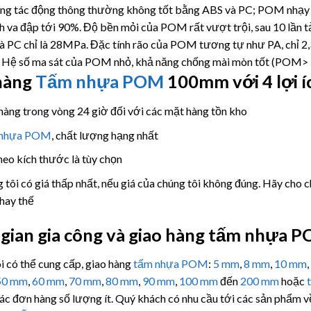
ng tác động thông thường không tốt bằng ABS và PC; POM nhạy cả
 va đập tới 90%. Độ bền mỏi của POM rất vượt trội, sau 10 lần tả
à PC chỉ là 28MPa. Đặc tính rão của POM tương tự như PA, chỉ 2
ộ. Hệ số ma sát của POM nhỏ, khả năng chống mài mòn tốt (PO
hàng
Tấm nhựa POM
100mm với 4 lợi í
hàng trong vòng 24 giờ đối với các mặt hàng tồn kho
nhựa POM
, chất lượng hạng nhất
heo kích thước là tùy chọn
 tôi có giá thấp nhất, nếu giá của chúng tôi không đúng. Hãy cho 
thay thế
 gian gia công và giao hàng tấm nhựa 
i có thể cung cấp, giao hàng
tấm nhựa POM
:
5 mm
,
8 mm
,
10 mm
,
50 mm
,
60 mm
,
70 mm
,
80 mm
,
90 mm
,
100 mm
đến
200 mm
hoặc
các đơn hàng số lượng ít. Quý khách có nhu cầu tới các sản phẩm 