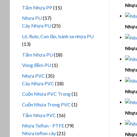
phẩm
sản
Nhựa
15
Tấm Nhựa PP
15
phẩm
sản
57
Nhựa PU
57
phẩm
sản
25
Cây Nhựa PU
25
Nhựa
phẩm
sản
Lô, Rulo, Con lăn, bánh xe nhựa PU
phẩm
13
13
Nhựa
sản
18
Tấm Nhựa PU
18
phẩm
sản
1
Vòng đệm PU
1
phẩm
Nhựa
sản
35
Nhựa PVC
35
phẩm
sản
18
Cây Nhựa PVC
18
phẩm
sản
Nhựa
1
Cuộn Nhựa PVC Trong
1
phẩm
sản
1
Cuộn Nhựa Trong PVC
1
phẩm
sản
Nhựa
16
Tấm Nhựa PVC
16
phẩm
sản
79
Nhựa Teflon - PTFE
79
phẩm
21
sản
Nhựa teflon cây
21
Nhựa