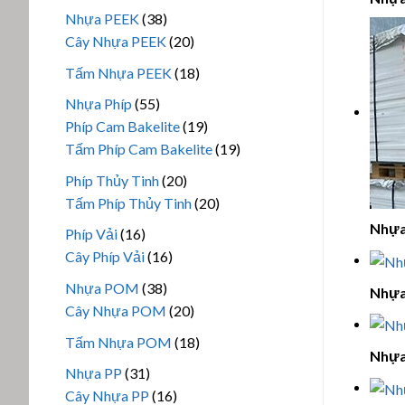
phẩm
sản
38
Nhựa PEEK
38
phẩm
sản
20
Cây Nhựa PEEK
20
phẩm
sản
18
Tấm Nhựa PEEK
18
phẩm
sản
55
Nhựa Phíp
55
phẩm
sản
19
Phíp Cam Bakelite
19
phẩm
sản
19
Tấm Phíp Cam Bakelite
19
phẩm
sản
20
Phíp Thủy Tinh
20
phẩm
sản
20
Tấm Phíp Thủy Tinh
20
phẩm
sản
Nhựa
16
Phíp Vải
16
phẩm
sản
16
Cây Phíp Vải
16
phẩm
sản
38
Nhựa POM
38
Nhựa
phẩm
sản
20
Cây Nhựa POM
20
phẩm
sản
18
Tấm Nhựa POM
18
phẩm
Nhựa
sản
31
Nhựa PP
31
phẩm
sản
16
Cây Nhựa PP
16