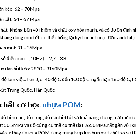
n kéo: 62 – 70Mpa
n cắt: 54 – 67 Mpa
chất:
không bền với kiềm và chất oxy hóa mạnh, và có độ ổn định nhấ
kháng dung môi tốt, có thể chống lại hydrocacbon, rượu, andehit, 
hạn mỏi: 31 – 35Mpa
số điện môi （10Hz）: 2,7 – 3,8
n đàn hồi kéo: 2830 – 3160Mpa
 độ làm việc: liên tục -40 độ C đến 100 độ C, ngắn hạn 160 độ C, P
xứ: Trung Quốc, Hàn Quốc
 chất cơ học
nhựa POM
:
ộ bền cao, độ cứng, độ đàn hồi tốt và khả năng chống mài mòn tố
ạt 50,5MPa và độ cứng cụ thể có thể đạt 2650MPa, rất gần với ki
 và sự thay đổi của POM đồng trùng hợp lớn hơn một chút so vớ