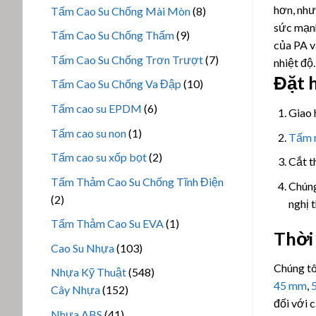
sản
hơn, như
8
Tấm Cao Su Chống Mài Mòn
8
phẩm
sức mạnh
sản
9
Tấm Cao Su Chống Thấm
9
của PA v
phẩm
sản
7
Tấm Cao Su Chống Trơn Trượt
7
nhiệt đ
phẩm
sản
Đặt 
10
Tấm Cao Su Chống Va Đập
10
phẩm
sản
6
Tấm cao su EPDM
6
Giao 
phẩm
sản
1
Tấm cao su non
1
Tấm 
phẩm
sản
2
Tấm cao su xốp bọt
2
Cắt t
phẩm
sản
Tấm Thảm Cao Su Chống Tĩnh Điện
Chúng
phẩm
2
2
nghị 
sản
1
Tấm Thảm Cao Su EVA
1
phẩm
Thời
sản
103
Cao Su Nhựa
103
phẩm
sản
Chúng tô
548
Nhựa Kỹ Thuật
548
phẩm
45 mm
,
152
sản
Cây Nhựa
152
đối với 
sản
phẩm
41
Nhựa ABS
41