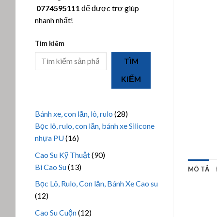
0774595111
để được trợ giúp
nhanh nhất!
Tìm kiếm
TÌM
KIẾM
28
Bánh xe, con lăn, lô, rulo
28
sản
Bọc lô, rulo, con lăn, bánh xe Silicone
16
phẩm
nhựa PU
16
sản
90
Cao Su Kỹ Thuật
90
phẩm
13
sản
Bi Cao Su
13
MÔ TẢ
sản
phẩm
Bọc Lô, Rulo, Con lăn, Bánh Xe Cao su
phẩm
12
12
sản
12
Cao Su Cuộn
12