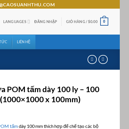
HTHU@CAOSUANHTHU.COM
0
LANGUAGES
ĐĂNG NHẬP
GIỎ HÀNG /
$
0.00
 TỨC
LIÊN HỆ
a POM tấm dày 100 ly – 100
(1000×1000 x 100mm)
n 5
POM tấm
dày 100 mm thích hợp để chế tạo các bộ
n