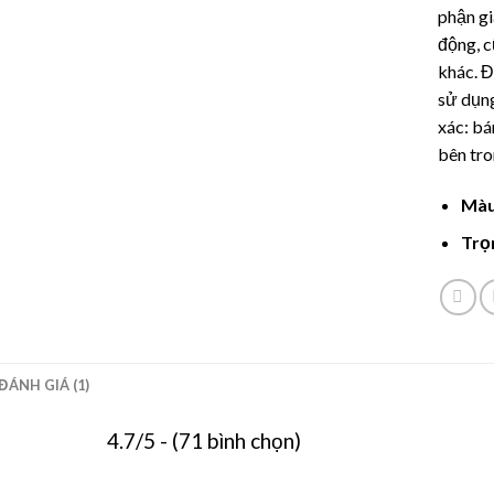
đánh gi
phận g
động, c
khác. 
sử dụn
xác: bá
bên tro
Màu
Trọ
ĐÁNH GIÁ (1)
4.7/5 - (71 bình chọn)