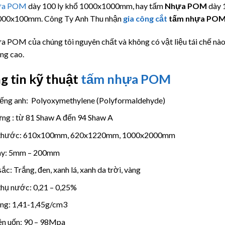
ựa POM
dày 100 ly khổ 1000x1000mm, hay tấm
Nhựa POM
dày 
00x100mm. Công Ty Anh Thu nhận
gia công cắt
tấm nhựa PO
 POM của chúng tôi nguyên chất và không có vật liệu tái chế nào
ng cao.
g tin kỹ thuật
tấm nhựa POM
iếng anh: Polyoxymethylene (Polyformaldehyde)
ng : từ 81 Shaw A đến 94 Shaw A
 thước: 610x100mm, 620x1220mm, 1000x2000mm
ày: 5mm – 200mm
ắc: Trắng, đen, xanh lá, xanh da trời, vàng
hụ nước: 0,21 – 0,25%
ọng: 1,41-1,45g/cm3
n uốn: 90 – 98Mpa