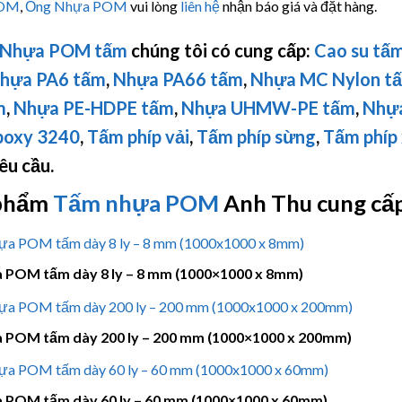
POM
,
Ống Nhựa POM
vui lòng
liên hệ
nhận báo giá và đặt hàng.
Nhựa POM tấm
chúng tôi có cung cấp:
Cao su tấ
hựa PA6 tấm
,
Nhựa PA66 tấm
,
Nhựa MC Nylon t
m
,
Nhựa PE-HDPE tấm
,
Nhựa
UHMW-PE
tấm
,
Nhự
poxy 3240
,
Tấm phíp vải
,
Tấm phíp sừng
,
Tấm phíp
êu cầu.
phẩm
Tấm nhựa POM
Anh Thu cung cấp
 POM tấm dày 8 ly – 8 mm (1000×1000 x 8mm)
 POM tấm dày 200 ly – 200 mm (1000×1000 x 200mm)
 POM tấm dày 60 ly – 60 mm (1000×1000 x 60mm)