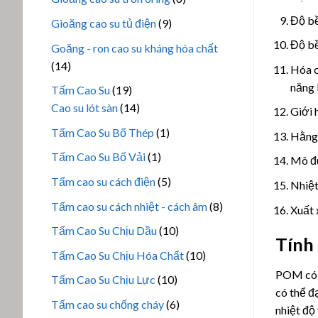
phẩm
sản
Độ bề
9
Gioăng cao su tủ điện
9
phẩm
sản
Độ bề
Goăng - ron cao su kháng hóa chất
phẩm
14
14
Hóa 
sản
năng 
19
Tấm Cao Su
19
phẩm
sản
14
Cao su lót sàn
14
Giới 
phẩm
sản
1
Tấm Cao Su Bố Thép
1
Hằng 
phẩm
sản
1
Tấm Cao Su Bố Vải
1
Mô đu
phẩm
sản
5
Tấm cao su cách điện
5
Nhiệt
phẩm
sản
8
Tấm cao su cách nhiệt - cách âm
8
Xuất 
phẩm
sản
10
Tấm Cao Su Chịu Dầu
10
Tính
phẩm
sản
10
Tấm Cao Su Chịu Hóa Chất
10
phẩm
sản
POM có đ
10
Tấm Cao Su Chịu Lực
10
phẩm
có thể đ
sản
6
Tấm cao su chống cháy
6
nhiệt độ
phẩm