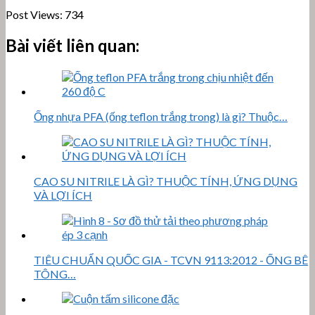
Post Views:
734
Bài viết liên quan:
Ống nhựa PFA (ống teflon trắng trong) là gì? Thuộc…
CAO SU NITRILE LÀ GÌ? THUỘC TÍNH, ỨNG DỤNG
VÀ LỢI ÍCH
TIÊU CHUẨN QUỐC GIA - TCVN 9113:2012 - ỐNG BÊ
TÔNG…