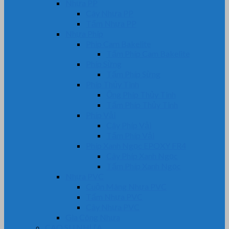
Nhựa PP
Cây Nhựa PP
Tấm Nhựa PP
Nhựa Phíp
Phip Cam Bakelite
Tấm Phíp Cam Bakelite
Phíp Sừng
Tấm Phíp Sừng
Phíp Thủy Tinh
Ống Phíp Thủy Tinh
Tấm Phíp Thủy Tinh
Phíp Vải
Cây Phíp Vải
Tấm Phíp Vải
Phíp Xanh Ngọc EPOXY FR4
Cây Phíp Xanh Ngọc
Tấm Phíp Xanh Ngọc
Nhựa PVC
Cuộn Màng Nhựa PVC
Tấm Nhựa PVC
Cây Nhựa PVC
Gia Công Nhựa
CAO SU NHỰA