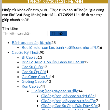
TPHCM:
0373031121 - Mr ANH
Nhập từ khóa cần tìm, ví dụ: “Bọc rulo cao su” hoặc "gia công
con lăn". Vui lòng liên hệ
Mr Hải
–
0774595111
để được trợ
giúp nhanh nhất!
Tìm kiếm
Tìm kiếm
28
Bánh xe, con lăn, lô, rulo
28
sản
16
Bọc lô, rulo, con lăn, bánh xe Silicone nhựa PU
16
phẩm
sản
90
Cao Su Kỹ Thuật
90
sản
phẩ
13
Bi Cao Su
13
sản
phẩm
12
Bọc Lô, Rulo, Con lăn, Bánh Xe Cao su
12
sản
phẩm
12
Cao Su Cuộn
12
sản
phẩm
1
Cao Su Ốp Cột
1
phẩm
sản
14
Gia Công Cao Su
14
phẩm
43
sản
Gioăng Cao Su
43
sản
44
phẩm
Ron Cao Su
44
sản
phẩm
14
Gioăng (ron) dây cao su đặc
14
sản
phẩm
1
Gioăng (ron) dây cao su dẹt đặc
1
phẩm
sản
7
Gioăng (ron) dây cao su tròn đặc
7
phẩm
sản
3
Gioăng Cao Su Chịu Dầu Dây Đặc
3
phẩm
sản