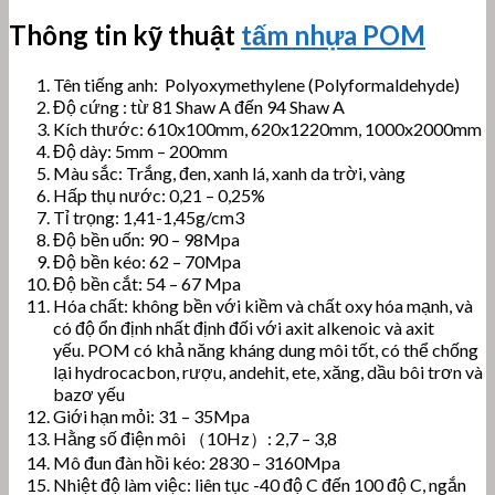
Thông tin kỹ thuật
tấm nhựa POM
Tên tiếng anh: Polyoxymethylene (Polyformaldehyde)
Độ cứng : từ 81 Shaw A đến 94 Shaw A
Kích thước: 610x100mm, 620x1220mm, 1000x2000mm
Độ dày: 5mm – 200mm
Màu sắc: Trắng, đen, xanh lá, xanh da trời, vàng
Hấp thụ nước: 0,21 – 0,25%
Tỉ trọng: 1,41-1,45g/cm3
Độ bền uốn: 90 – 98Mpa
Độ bền kéo: 62 – 70Mpa
Độ bền cắt: 54 – 67 Mpa
Hóa chất:
không bền với kiềm và chất oxy hóa mạnh, và
có độ ổn định nhất định đối với axit alkenoic và axit
yếu.
POM có khả năng kháng dung môi tốt, có thể chống
lại hydrocacbon, rượu, andehit, ete, xăng, dầu bôi trơn và
bazơ yếu
Giới hạn mỏi: 31 – 35Mpa
Hằng số điện môi （10Hz）: 2,7 – 3,8
Mô đun đàn hồi kéo: 2830 – 3160Mpa
Nhiệt độ làm việc: liên tục -40 độ C đến 100 độ C, ngắn