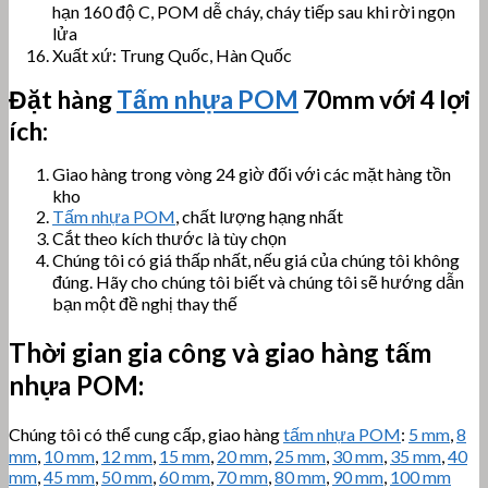
hạn 160 độ C, POM dễ cháy, cháy tiếp sau khi rời ngọn
lửa
Xuất xứ: Trung Quốc, Hàn Quốc
Đặt hàng
Tấm nhựa POM
70mm với 4 lợi
ích:
Giao hàng trong vòng 24 giờ đối với các mặt hàng tồn
kho
Tấm nhựa POM
, chất lượng hạng nhất
Cắt theo kích thước là tùy chọn
Chúng tôi có giá thấp nhất, nếu giá của chúng tôi không
đúng. Hãy cho chúng tôi biết và chúng tôi sẽ hướng dẫn
bạn một đề nghị thay thế
Thời gian gia công và giao hàng tấm
nhựa POM:
Chúng tôi có thể cung cấp, giao hàng
tấm nhựa POM
:
5 mm
,
8
mm
,
10 mm
,
12 mm
,
15 mm
,
20 mm
,
25 mm
,
30 mm
,
35 mm
,
40
mm
,
45 mm
,
50 mm
,
60 mm
,
70 mm
,
80 mm
,
90 mm
,
100 mm