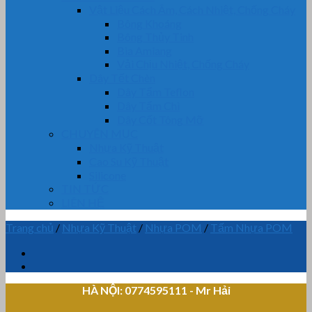
Vật Liệu Cách Âm, Cách Nhiệt, Chống Cháy
Bông Khoáng
Bông Thủy Tinh
Bìa Amiang
Vải Chịu Nhiệt, Chống Cháy
Dây Tết Chèn
Dây Tẩm Teflon
Dây Tẩm Chì
Dây Cốt Tông Mỡ
CHUYÊN MỤC
Nhựa Kỹ Thuật
Cao Su Kỹ Thuật
Silicone
TIN TỨC
LIÊN HỆ
Trang chủ
/
Nhựa Kỹ Thuật
/
Nhựa POM
/
Tấm Nhựa POM
HÀ NỘI: 0774595111
- Mr Hải