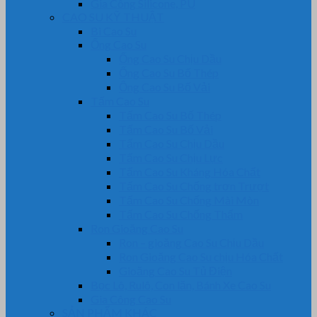
Gia Công Silicone, PU
CAO SU KỸ THUẬT
Bi Cao Su
Ống Cao Su
Ống Cao Su Chịu Dầu
Ống Cao Su Bố Thép
Ống Cao Su Bố Vải
Tấm Cao Su
Tấm Cao Su Bố Thép
Tấm Cao Su Bố Vải
Tấm Cao Su Chịu Dầu
Tấm Cao Su Chịu Lực
Tấm Cao Su Kháng Hóa Chất
Tấm Cao Su Chống trơn Trượt
Tấm Cao Su Chống Mài Mòn
Tấm Cao Su Chống Thấm
Ron Gioăng Cao Su
Ron – gioăng Cao Su Chịu Dầu
Ron Gioăng Cao Su chịu Hóa Chất
Gioăng Cao Su Tủ Điện
Bọc Lô, Rulô, Con lăn, Bánh Xe Cao Su
Gia Công Cao Su
SẢN PHẨM KHÁC