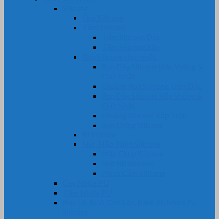
Silicone
Ống Silicone
Tấm Silicone
Tấm Silicone Đặc
Tấm Silicone Xốp
Ron Silicone chịu nhiệt
Ron Dây Silicone Đặc Vuông &
Chữ Nhật
Gioăng Ron Silicone Tròn Đặc
Ron Dây Silicone Xốp Vuông &
Chữ Nhật
Gioăng Silicone Xốp Tròn
Ron Oring Silicone
Bi Silicone
Nút, Nắp, Núm Silicone
Nắp Chụp Silicone
Nút Bịt Silicone
Phích Cắm Silicone
Cây Nhựa PU
Tấm Nhựa PU
Bọc Lô, Rulô, Con Lăn, Bánh Xe Nhựa Pu,
Silicone