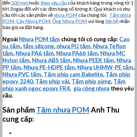
đến
200 mm
hoặc
theo yêu cầu
của khách hàng trong vòng từ 1
tới 3 ngày đối với các đơn hàng số lượng ít. Quý khách có nhu
cầu tới các sản phẩm về
nhựa POM
của chúng tôi:
Tấm nhựa
POM
,
Cây Nhựa POM
,
Ống Nhựa POM
vui lòng
liên hệ
nhận
báo giá và đặt hàng.
Ngoài
Nhựa POM tấm
chúng tôi có cung cấp:
Cao
su tấm
,
tấm silicone
,
nhựa PU tấm
,
Nhựa Teflon
tấm
,
Nhựa PA6 tấm
,
Nhựa PA66 tấm
,
Nhựa MC
Nylon tấm
,
Nhựa ABS tấm
,
Nhựa PEEK tấm
,
Nhựa
PP tấm
,
Nhựa PE-HDPE tấm
,
Nhựa
UHMW-PE
tấm
,
Nhựa PVC tấm
,
Tấm phíp cam Bakelite
,
Tấm phíp
epoxy 3240
,
Tấm phíp vải
,
Tấm phíp sừng
,
Tấm
phíp xanh ngọc epoxy FR4
,
gia công nhựa
theo yêu
cầu.
Sản phẩm
Tấm nhựa POM
Anh Thu
cung cấp: