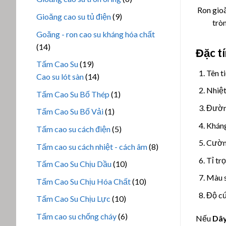
phẩm
Ron gioă
sản
9
Gioăng cao su tủ điện
9
trò
phẩm
sản
Goăng - ron cao su kháng hóa chất
phẩm
14
14
Đặc t
sản
19
Tấm Cao Su
19
phẩm
Tên t
sản
14
Cao su lót sàn
14
phẩm
sản
Nhiệt
1
Tấm Cao Su Bố Thép
1
phẩm
sản
Đườn
1
Tấm Cao Su Bố Vải
1
phẩm
sản
Kháng
5
Tấm cao su cách điện
5
phẩm
sản
Cường
8
Tấm cao su cách nhiệt - cách âm
8
phẩm
sản
Tỉ tr
10
Tấm Cao Su Chịu Dầu
10
phẩm
sản
Màu s
10
Tấm Cao Su Chịu Hóa Chất
10
phẩm
sản
Độ cứ
10
Tấm Cao Su Chịu Lực
10
phẩm
sản
6
Tấm cao su chống cháy
6
Nếu
Dây
phẩm