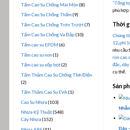
sản
“Tổng hợ
8
Tấm Cao Su Chống Mài Mòn
8
phẩm
phù hợp 
sản
9
Tấm Cao Su Chống Thấm
9
phẩm
sản
Thời g
7
Tấm Cao Su Chống Trơn Trượt
7
phẩm
sản
10
Tấm Cao Su Chống Va Đập
10
Chúng tô
phẩm
sản
12
,
phi 1
6
Tấm cao su EPDM
6
phẩm
nhu cầu 
sản
1
Tấm cao su non
1
ron cao 
phẩm
sản
2
đặc
,
dây 
Tấm cao su xốp bọt
2
phẩm
sản
cụ thể.
Tấm Thảm Cao Su Chống Tĩnh Điện
phẩm
2
2
Sản p
sản
1
Tấm Thảm Cao Su EVA
1
phẩm
sản
103
Cao Su Nhựa
103
phẩm
Nhẫn 
sản
548
Nhựa Kỹ Thuật
548
phẩm
152
sản
Cây Nhựa
152
sản
phẩm
Dây –
41
Nhựa ABS
41