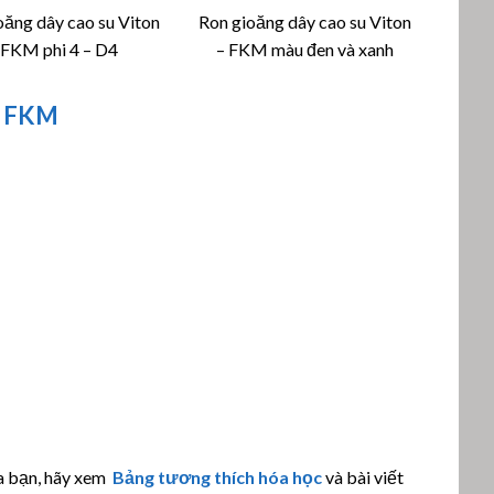
oăng dây cao su Viton
Ron gioăng dây cao su Viton
 FKM phi 4 – D4
– FKM màu đen và xanh
n FKM
a bạn, hãy xem
Bảng tương thích hóa học
và bài viết