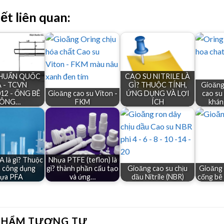
iết liên quan:
CHUẨN QUỐC
CAO SU NITRILE LÀ
 - TCVN
GÌ? THUỘC TÍNH,
Gioăng
012 - ỐNG BÊ
Gioăng cao su Viton -
ỨNG DỤNG VÀ LỢI
cao su
ÔNG…
FKM
ÍCH
khán
 là gì? Thuộc
Nhựa PTFE (teflon) là
à công dụng
gì? thành phần cấu tạo
Gioăng cao su chịu
Gioăng 
ựa PFA
và ứng…
dầu Nitrile (NBR)
cống bê
PHẨM TƯƠNG TỰ