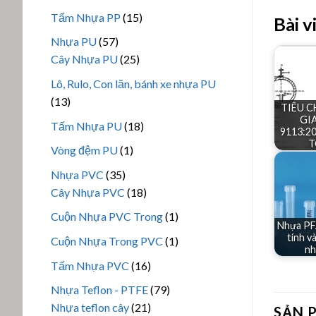
phẩm
sản
15
Tấm Nhựa PP
15
Bài v
phẩm
sản
57
Nhựa PU
57
phẩm
sản
25
Cây Nhựa PU
25
phẩm
sản
Lô, Rulo, Con lăn, bánh xe nhựa PU
phẩm
13
13
TIÊU 
sản
GIA
18
Tấm Nhựa PU
18
9113:2
phẩm
sản
T
1
Vòng đệm PU
1
phẩm
sản
35
Nhựa PVC
35
phẩm
sản
18
Cây Nhựa PVC
18
phẩm
sản
1
Cuộn Nhựa PVC Trong
1
Nhựa PFA
phẩm
sản
tính v
1
Cuộn Nhựa Trong PVC
1
nh
phẩm
sản
16
Tấm Nhựa PVC
16
phẩm
sản
79
Nhựa Teflon - PTFE
79
phẩm
21
sản
Nhựa teflon cây
21
SẢN 