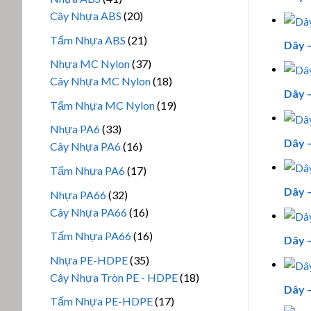
phẩm
sản
20
Cây Nhựa ABS
20
phẩm
sản
21
Tấm Nhựa ABS
21
Dây –
phẩm
sản
37
Nhựa MC Nylon
37
phẩm
sản
18
Cây Nhựa MC Nylon
18
Dây –
phẩm
sản
19
Tấm Nhựa MC Nylon
19
phẩm
sản
33
Nhựa PA6
33
phẩm
Dây –
sản
16
Cây Nhựa PA6
16
phẩm
sản
17
Tấm Nhựa PA6
17
phẩm
sản
Dây –
32
Nhựa PA66
32
phẩm
sản
16
Cây Nhựa PA66
16
phẩm
sản
16
Tấm Nhựa PA66
16
Dây –
phẩm
sản
35
Nhựa PE-HDPE
35
phẩm
sản
18
Cây Nhựa Tròn PE - HDPE
18
Dây –
phẩm
sản
17
Tấm Nhựa PE-HDPE
17