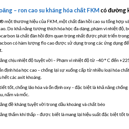
oăng – ron cao su kháng hóa chất FKM
có đường k
® một thương hiệu của FKM, một chất đàn hồi cao su tổng hợp và 
cao. Do khả năng tương thích hóa học đa dạng, phạm vi nhiệt độ, bộ
ocarbon là chất đàn hồi đơn quan trọng nhất được phát triển trong
acbon có hàm lượng flo cao được sử dụng trong các ứng dụng để 
t.
ăng chịu nhiệt độ tuyệt vời – Phạm vi nhiệt độ từ –40 ° C đến +22
ổn định hóa học cao – chống lại sự xuống cấp từ nhiều loại hóa chất
u hết các axit khoáng.
tiết tốt, chống lão hóa và ổn định oxy – đặc biệt là khả năng chống
ậu, nấm và mốc.
ăng đề kháng tuyệt vời trong dầu khoáng và chất béo
ăng thấm khí thấp – được biết là mang lại hiệu suất đặc biệt tốt tr