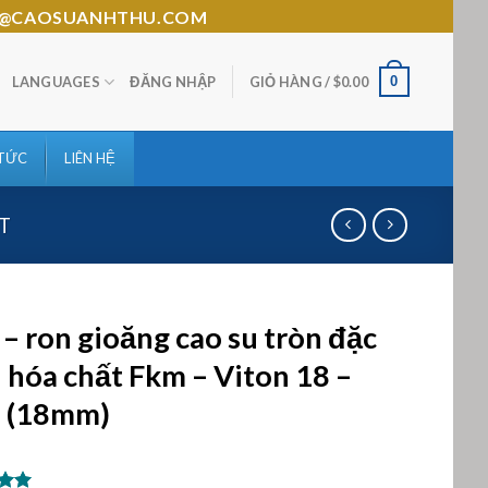
HTHU@CAOSUANHTHU.COM
0
LANGUAGES
ĐĂNG NHẬP
GIỎ HÀNG /
$
0.00
 TỨC
LIÊN HỆ
T
– ron gioăng cao su tròn đặc
 hóa chất Fkm – Viton 18 –
 (18mm)