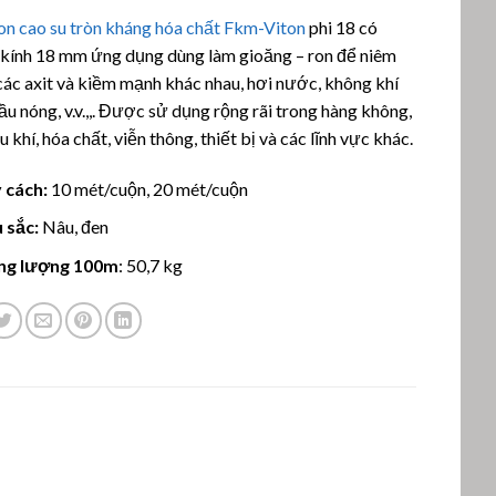
ên 5
on cao su tròn kháng hóa chất Fkm-Viton
phi 18 có
n
á
kính 18 mm ứng dụng dùng làm gioăng – ron để niêm
ác axit và kiềm mạnh khác nhau, hơi nước, không khí
ầu nóng, v.v.,,. Được sử dụng rộng rãi trong hàng không,
u khí, hóa chất, viễn thông, thiết bị và các lĩnh vực khác.
 cách:
10 mét/cuộn, 20 mét/cuộn
 sắc:
Nâu, đen
ng lượng 100m
: 50,7 kg