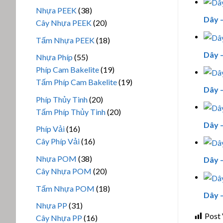
phẩm
sản
38
Nhựa PEEK
38
phẩm
Dây –
sản
20
Cây Nhựa PEEK
20
phẩm
sản
18
Tấm Nhựa PEEK
18
phẩm
sản
Dây –
55
Nhựa Phíp
55
phẩm
sản
19
Phíp Cam Bakelite
19
phẩm
sản
19
Tấm Phíp Cam Bakelite
19
Dây –
phẩm
sản
20
Phíp Thủy Tinh
20
phẩm
sản
20
Tấm Phíp Thủy Tinh
20
phẩm
sản
Dây –
16
Phíp Vải
16
phẩm
sản
16
Cây Phíp Vải
16
phẩm
sản
38
Nhựa POM
38
Dây –
phẩm
sản
20
Cây Nhựa POM
20
phẩm
sản
18
Tấm Nhựa POM
18
Dây –
phẩm
sản
31
Nhựa PP
31
phẩm
Post 
sản
16
Cây Nhựa PP
16