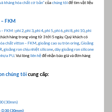
 và kháng hóa chất cơ bản”
của
chúng tôi
để tìm vật liệu
n – FKM
on – FKM
:
phi 2
,
phi 3
,
phi 4
,
phi 5
,
phi 6
,
phi 8
,
phi 10
,
phi
hách hàng trong vòng từ 3 tới 5 ngày. Quý khách có
hóa chất vitton – FKM
,
gioăng cao su tròn oring
,
Gioăng
BR
,
gioăng ron chịu nhiệt silicone
,
dây gioăng ron silicone
 nhựa PU
. Vui lòng
liên hệ
để nhận báo giá và đơn hàng
on
chúng tôi
cung cấp:
 – D30 (30mm)