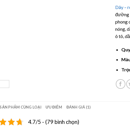
5.00
1
tr
Dây – r
dựa trê
đánh gi
đường 
phong c
nóng, d
ô tô, dầ
Quy
Màu
Trọ
SẢN PHẨM CÙNG LOẠI
ƯU ĐIỂM
ĐÁNH GIÁ (1)
4.7/5 - (79 bình chọn)