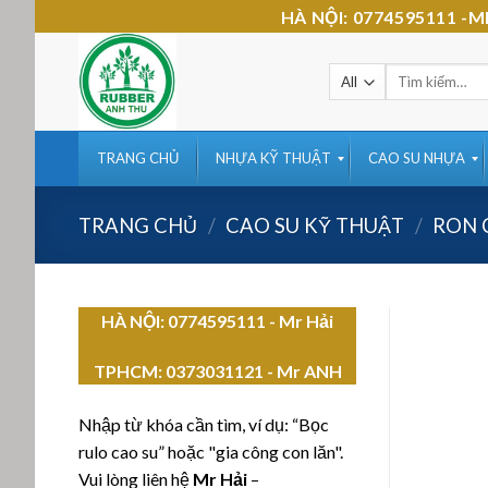
Skip
HÀ NỘI: 0774595111 
to
content
Tìm
kiếm:
TRANG CHỦ
NHỰA KỸ THUẬT
CAO SU NHỰA
TRANG CHỦ
/
CAO SU KỸ THUẬT
/
RON 
HÀ NỘI: 0774595111
- Mr Hải
TPHCM:
0373031121 - Mr ANH
Nhập từ khóa cần tìm, ví dụ: “Bọc
rulo cao su” hoặc "gia công con lăn".
Vui lòng liên hệ
Mr Hải
–