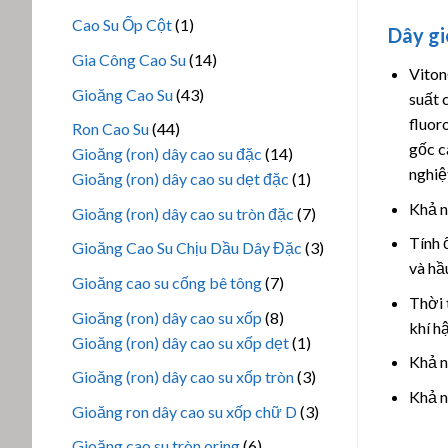
phẩm
sản
1
Cao Su Ốp Cột
1
Dây gi
phẩm
sản
14
Gia Công Cao Su
14
Viton
phẩm
sản
43
Gioăng Cao Su
43
suất 
phẩm
sản
fluor
44
Ron Cao Su
44
phẩm
gốc c
sản
14
Gioăng (ron) dây cao su đặc
14
nghiệ
phẩm
sản
1
Gioăng (ron) dây cao su dẹt đặc
1
phẩm
sản
Khả n
7
Gioăng (ron) dây cao su tròn đặc
7
phẩm
sản
Tính 
3
Gioăng Cao Su Chịu Dầu Dây Đặc
3
phẩm
và hầ
sản
7
Gioăng cao su cống bê tông
7
phẩm
Thời 
sản
8
Gioăng (ron) dây cao su xốp
8
khí h
phẩm
sản
1
Gioăng (ron) dây cao su xốp dẹt
1
Khả n
phẩm
sản
3
Gioăng (ron) dây cao su xốp tròn
3
phẩm
Khả n
sản
3
Gioăng ron dây cao su xốp chữ D
3
phẩm
sản
6
Gioăng cao su tròn oring
6