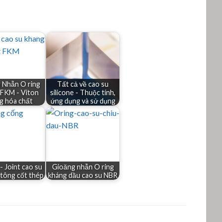
 Nhẫn O ring
Tất cả về cao su
 FKM - Viton
silicone - Thuộc tính,
g hóa chất
ứng dụng và sử dụng
- Joint cao su
Gioăng nhẫn O ring
 tông cốt thép
kháng dầu cao su NBR