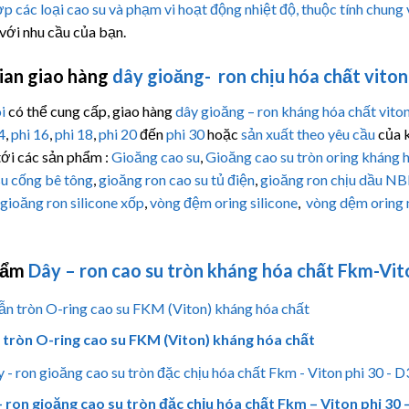
p các loại cao su và phạm vi hoạt động nhiệt độ, thuộc tính chung
với nhu cầu của bạn.
ian giao hàng
dây gioăng- ron chịu hóa chất vito
i
có thể cung cấp, giao hàng
dây gioăng – ron kháng hóa chất vit
4
,
phi 16
,
phi 18
,
phi 20
đến
phi 30
hoặc
sản xuất theo yêu cầu
của k
tới các sản phẩm :
Gioăng cao su
,
Gioăng cao su tròn oring kháng 
su cống bê tông
,
gioăng ron cao su tủ điện
,
gioăng ron chịu dầu N
gioăng ron silicone xốp
,
vòng đệm oring silicone
,
vòng dệm oring
hẩm
Dây – ron cao su tròn kháng hóa chất Fkm-Vit
tròn O-ring cao su FKM (Viton) kháng hóa chất
 ron gioăng cao su tròn đặc chịu hóa chất Fkm – Viton phi 30