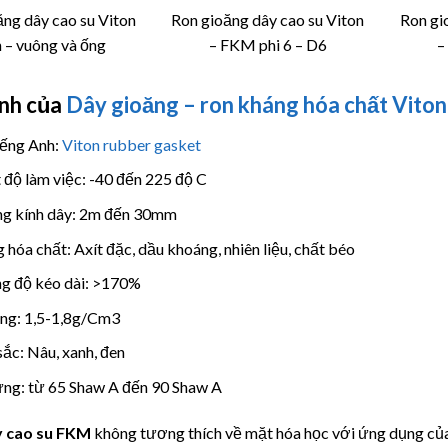
ng dây cao su Viton
Ron gioăng dây cao su Viton
Ron gi
n – vuông và ống
– FKM phi 6 – D6
–
ính của
Dây gioăng – ron kháng hóa chất Vito
iếng Anh:
Viton rubber gasket
 độ làm việc: -40 đến 225 độ C
g kính dây: 2m đến 30mm
 hóa chất: Axít đặc, dầu khoáng, nhiên liệu, chất béo
 độ kéo dài: >170%
ọng: 1,5-1,8g/Cm3
ắc: Nâu, xanh, đen
ng: từ 65 Shaw A đến 90 Shaw A
 cao su FKM
không tương thích về mặt hóa học với ứng dụng củ