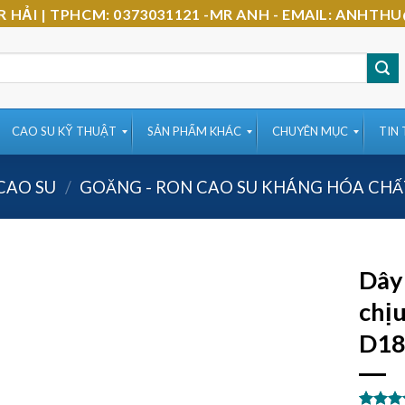
-MR HẢI | TPHCM: 0373031121 -MR ANH - EMAIL: AN
CAO SU KỸ THUẬT
SẢN PHẨM KHÁC
CHUYÊN MỤC
TIN
CAO SU
/
GOĂNG - RON CAO SU KHÁNG HÓA CHẤ
Dây 
chịu
D18