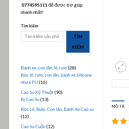
0774595111
để được trợ giúp
nhanh nhất!
Tìm kiếm
TÌM
KIẾM
28
Bánh xe, con lăn, lô, rulo
28
sản
Bọc lô, rulo, con lăn, bánh xe Silicone
16
phẩm
nhựa PU
16
sản
90
Cao Su Kỹ Thuật
90
phẩm
13
sản
Bi Cao Su
13
sản
phẩm
MÔ TẢ
Bọc Lô, Rulo, Con lăn, Bánh Xe Cao su
phẩm
12
12
sản
12
Cao Su Cuộn
12