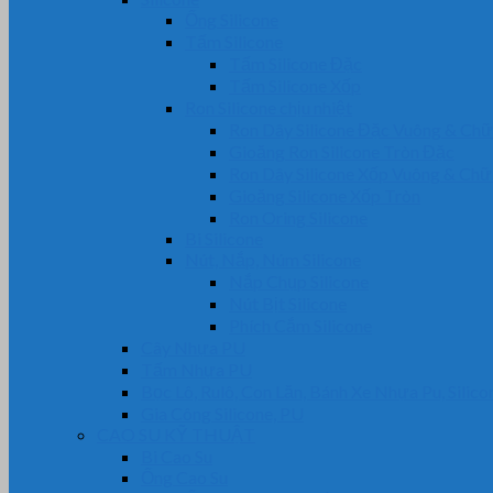
Ống Silicone
Tấm Silicone
Tấm Silicone Đặc
Tấm Silicone Xốp
Ron Silicone chịu nhiệt
Ron Dây Silicone Đặc Vuông & Ch
Gioăng Ron Silicone Tròn Đặc
Ron Dây Silicone Xốp Vuông & Ch
Gioăng Silicone Xốp Tròn
Ron Oring Silicone
Bi Silicone
Nút, Nắp, Núm Silicone
Nắp Chụp Silicone
Nút Bịt Silicone
Phích Cắm Silicone
Cây Nhựa PU
Tấm Nhựa PU
Bọc Lô, Rulô, Con Lăn, Bánh Xe Nhựa Pu, Silico
Gia Công Silicone, PU
CAO SU KỸ THUẬT
Bi Cao Su
Ống Cao Su