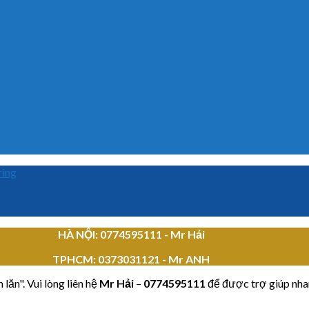
ring
HÀ NỘI: 0774595111
- Mr Hải
TPHCM:
0373031121 - Mr ANH
lăn". Vui lòng liên hệ
Mr Hải
–
0774595111
để được trợ giúp nha