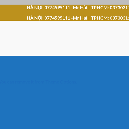
HÀ NỘI: 0774595111 -Mr Hải | TPHCM: 0373031
HÀ NỘI: 0774595111 -Mr Hải | TPHCM: 0373031
 You can remove it from Theme Options.