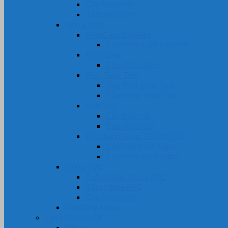
Cây Nhựa PP
Tấm Nhựa PP
Nhựa Phíp
Phip Cam Bakelite
Tấm Phíp Cam Bakelite
Phíp Sừng
Tấm Phíp Sừng
Phíp Thủy Tinh
Ống Phíp Thủy Tinh
Tấm Phíp Thủy Tinh
Phíp Vải
Cây Phíp Vải
Tấm Phíp Vải
Phíp Xanh Ngọc EPOXY FR4
Cây Phíp Xanh Ngọc
Tấm Phíp Xanh Ngọc
Nhựa PVC
Cuộn Màng Nhựa PVC
Tấm Nhựa PVC
Cây Nhựa PVC
Gia Công Nhựa
CAO SU NHỰA
Silicone