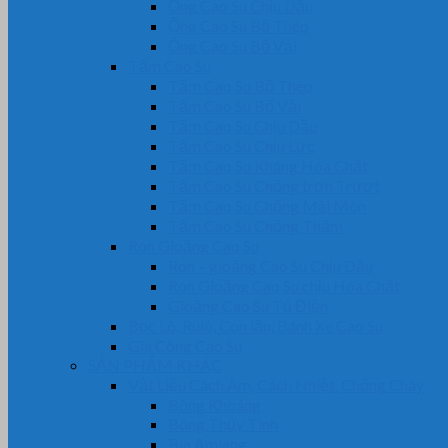
Ống Cao Su Chịu Dầu
Ống Cao Su Bố Thép
Ống Cao Su Bố Vải
Tấm Cao Su
Tấm Cao Su Bố Thép
Tấm Cao Su Bố Vải
Tấm Cao Su Chịu Dầu
Tấm Cao Su Chịu Lực
Tấm Cao Su Kháng Hóa Chất
Tấm Cao Su Chống trơn Trượt
Tấm Cao Su Chống Mài Mòn
Tấm Cao Su Chống Thấm
Ron Gioăng Cao Su
Ron – gioăng Cao Su Chịu Dầu
Ron Gioăng Cao Su chịu Hóa Chất
Gioăng Cao Su Tủ Điện
Bọc Lô, Rulô, Con lăn, Bánh Xe Cao Su
Gia Công Cao Su
SẢN PHẨM KHÁC
Vật Liệu Cách Âm, Cách Nhiệt, Chống Cháy
Bông Khoáng
Bông Thủy Tinh
Bìa Amiang