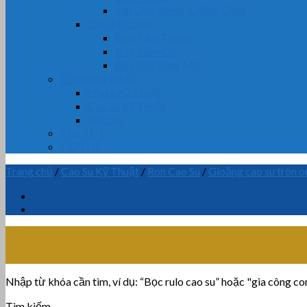
Vải Chịu Nhiệt, Chống Cháy
Dây Tết Chèn
Dây Tẩm Teflon
Dây Tẩm Chì
Dây Cốt Tông Mỡ
CHUYÊN MỤC
Nhựa Kỹ Thuật
Cao Su Kỹ Thuật
Silicone
TIN TỨC
LIÊN HỆ
Trang chủ
/
Cao Su Kỹ Thuật
/
Ron Cao Su
/
Gioăng cao su tròn o
Nhập từ khóa cần tìm, ví dụ: “Bọc rulo cao su” hoặc "gia công con 
Tìm kiếm