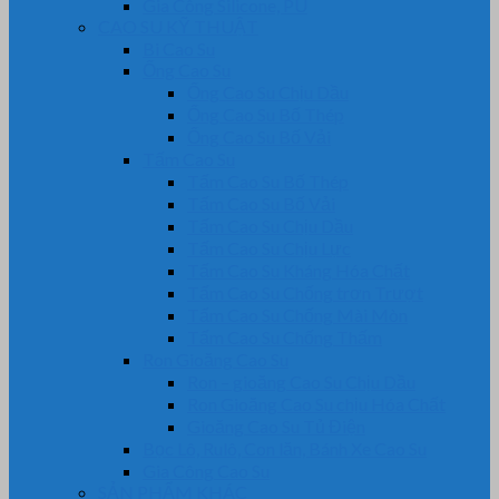
Gia Công Silicone, PU
CAO SU KỸ THUẬT
Bi Cao Su
Ống Cao Su
Ống Cao Su Chịu Dầu
Ống Cao Su Bố Thép
Ống Cao Su Bố Vải
Tấm Cao Su
Tấm Cao Su Bố Thép
Tấm Cao Su Bố Vải
Tấm Cao Su Chịu Dầu
Tấm Cao Su Chịu Lực
Tấm Cao Su Kháng Hóa Chất
Tấm Cao Su Chống trơn Trượt
Tấm Cao Su Chống Mài Mòn
Tấm Cao Su Chống Thấm
Ron Gioăng Cao Su
Ron – gioăng Cao Su Chịu Dầu
Ron Gioăng Cao Su chịu Hóa Chất
Gioăng Cao Su Tủ Điện
Bọc Lô, Rulô, Con lăn, Bánh Xe Cao Su
Gia Công Cao Su
SẢN PHẨM KHÁC