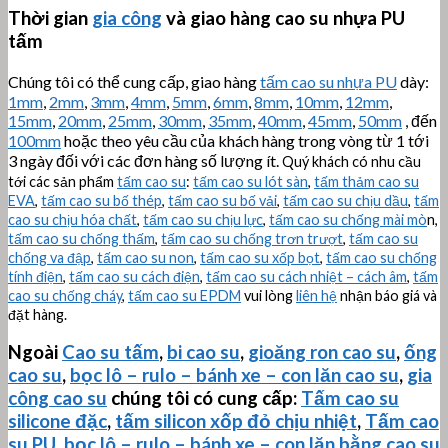
Thời gian
gia công
và giao hàng cao su nhựa PU
tấm
Chúng tôi có thể cung cấp, giao hàng
tấm cao su nhựa PU
dày:
1mm
,
2mm
,
3mm
,
4mm
,
5mm
,
6mm
,
8mm
,
10mm
,
12mm
,
15mm
,
20mm
,
25mm
,
30mm
,
35mm
,
40mm
,
45mm
,
50mm
, đến
100mm
hoặc theo yêu cầu của khách hàng trong vòng từ 1 tới
3 ngày đối với các đơn hàng số lượng ít.
Quý khách có nhu cầu
tới các sản phẩm
tấm cao su
:
tấm cao su lót sàn
,
tấm thảm cao su
EVA
,
tấm cao su bố thép
,
tấm cao su bố vải
,
tấm cao su chịu dầu
,
tấm
cao su chịu hóa chất
,
tấm cao su chịu lực
,
tấm cao su chống mài mò
n,
tấm cao su chống thấm
,
tấm cao su chống trơn trượt
,
tấm cao su
chống va đập
,
tấm cao su non
,
tấm cao su xốp bọt
,
tấm cao su chống
tính điện
,
tấm cao su cách điện
,
tấm cao su cách nhiệt – cách âm
,
tấm
cao su chống cháy
,
tấm cao su EPDM
vui lòng
liên hệ
nhận báo giá và
đặt hàng.
Ngoài
Cao su tấm
,
bi cao su
,
gioăng ron cao su
,
ống
cao su
,
bọc lô – rulo – bánh xe – con lăn cao su
,
gia
công cao su
chúng tôi có cung cấp:
Tấm cao su
silicone đặc
,
tấm silicon xốp đỏ chịu nhiệt
,
Tấm cao
su PU
,
bọc lô – rulo – bánh xe – con lăn bằng cao su