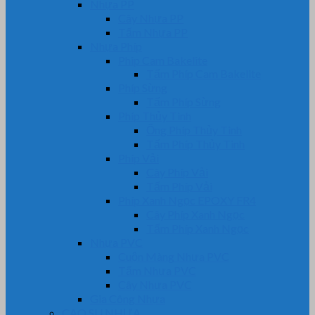
Nhựa PP
Cây Nhựa PP
Tấm Nhựa PP
Nhựa Phíp
Phip Cam Bakelite
Tấm Phíp Cam Bakelite
Phíp Sừng
Tấm Phíp Sừng
Phíp Thủy Tinh
Ống Phíp Thủy Tinh
Tấm Phíp Thủy Tinh
Phíp Vải
Cây Phíp Vải
Tấm Phíp Vải
Phíp Xanh Ngọc EPOXY FR4
Cây Phíp Xanh Ngọc
Tấm Phíp Xanh Ngọc
Nhựa PVC
Cuộn Màng Nhựa PVC
Tấm Nhựa PVC
Cây Nhựa PVC
Gia Công Nhựa
CAO SU NHỰA