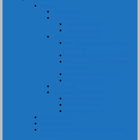
Silicone
Ống Silicone
Tấm Silicone
Tấm Silicone Đặc
Tấm Silicone Xốp
Ron Silicone chịu nhiệt
Ron Dây Silicone Đặc Vuông &
Chữ Nhật
Gioăng Ron Silicone Tròn Đặc
Ron Dây Silicone Xốp Vuông &
Chữ Nhật
Gioăng Silicone Xốp Tròn
Ron Oring Silicone
Bi Silicone
Nút, Nắp, Núm Silicone
Nắp Chụp Silicone
Nút Bịt Silicone
Phích Cắm Silicone
Cây Nhựa PU
Tấm Nhựa PU
Bọc Lô, Rulô, Con Lăn, Bánh Xe Nhựa Pu,
Silicone