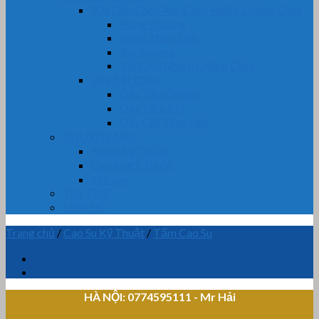
Vật Liệu Cách Âm, Cách Nhiệt, Chống Cháy
Bông Khoáng
Bông Thủy Tinh
Bìa Amiang
Vải Chịu Nhiệt, Chống Cháy
Dây Tết Chèn
Dây Tẩm Teflon
Dây Tẩm Chì
Dây Cốt Tông Mỡ
CHUYÊN MỤC
Nhựa Kỹ Thuật
Cao Su Kỹ Thuật
Silicone
TIN TỨC
LIÊN HỆ
Trang chủ
/
Cao Su Kỹ Thuật
/
Tấm Cao Su
HÀ NỘI: 0774595111
- Mr Hải