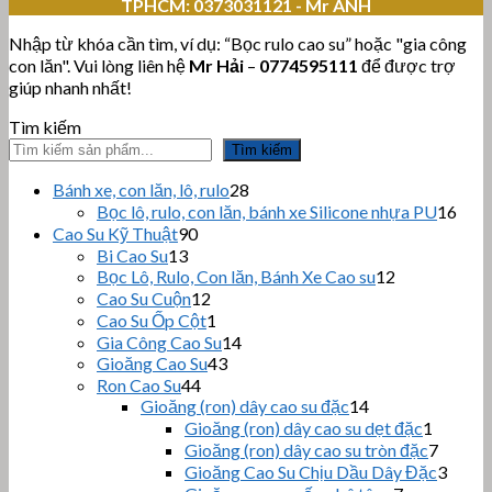
TPHCM:
0373031121 - Mr ANH
Nhập từ khóa cần tìm, ví dụ: “Bọc rulo cao su” hoặc "gia công
con lăn". Vui lòng liên hệ
Mr Hải
–
0774595111
để được trợ
giúp nhanh nhất!
Tìm kiếm
Tìm kiếm
28
Bánh xe, con lăn, lô, rulo
28
sản
16
Bọc lô, rulo, con lăn, bánh xe Silicone nhựa PU
16
phẩm
sản
90
Cao Su Kỹ Thuật
90
sản
phẩ
13
Bi Cao Su
13
sản
phẩm
12
Bọc Lô, Rulo, Con lăn, Bánh Xe Cao su
12
sản
phẩm
12
Cao Su Cuộn
12
sản
phẩm
1
Cao Su Ốp Cột
1
phẩm
sản
14
Gia Công Cao Su
14
phẩm
43
sản
Gioăng Cao Su
43
sản
44
phẩm
Ron Cao Su
44
sản
phẩm
14
Gioăng (ron) dây cao su đặc
14
sản
phẩm
1
Gioăng (ron) dây cao su dẹt đặc
1
phẩm
sản
7
Gioăng (ron) dây cao su tròn đặc
7
phẩm
sản
3
Gioăng Cao Su Chịu Dầu Dây Đặc
3
phẩm
sản